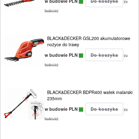
w budowie PLN
(w
budowie)
BLACK&DECKER GSL200 akumulatorowe
nożyce do trawy
w budowie PLN
(w
budowie)
BLACK&DECKER BDPR400 wałek malarski
235mm
w budowie PLN
(w
budowie)
ELEKTRONARZĘDZIA