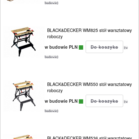
budowie)
BUDOWLANE
I
ELEKTRY..
BLACK&DECKER WM825 stół warsztatowy
roboczy
GLAZURNICZE
w budowie PLN
(w
AKCESORIA
budowie)
MASZYNKI
URZĄDZENIA
BLACK&DECKER WM550 stół warsztatowy
BUDOWLANE
roboczy
MASZYNY
w budowie PLN
(w
NARZĘDZIA
budowie)
BRUKARSKIE
OBRÓBKA
BLACK&DECKER WM536 stół warsztatowy