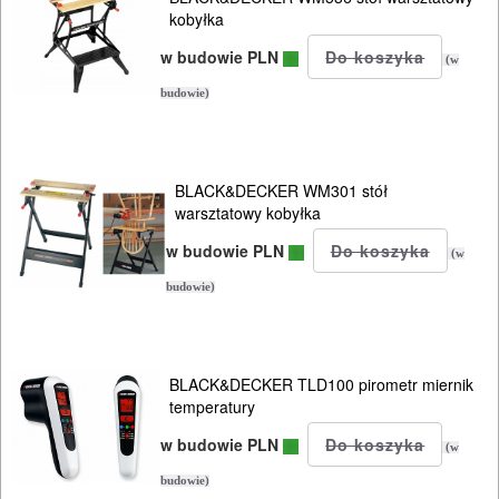
DREWNA
kobyłka
OBRÓBKA
w budowie PLN
(w
METALU
budowie)
WARSZTATOWE
I
BLACK&DECKER WM301 stół
RĘCZNE
warsztatowy kobyłka
NARZĘDZIA
w budowie PLN
(w
I
budowie)
OSPRZĘT
HYDRAULICZNE
BLACK&DECKER TLD100 pirometr miernik
NARZĘDZIA
temperatury
INSTALACYJNE,
w budowie PLN
(w
PALNIKI
budowie)