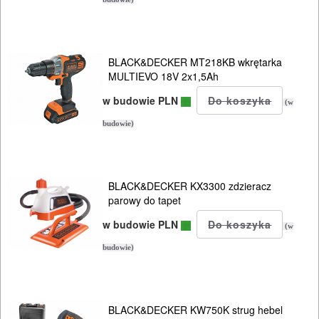
BLACK&DECKER MT218KB wkrętarka
MULTIEVO 18V 2x1,5Ah
w budowie PLN
(w
budowie)
BLACK&DECKER KX3300 zdzieracz
parowy do tapet
w budowie PLN
(w
budowie)
BLACK&DECKER KW750K strug hebel