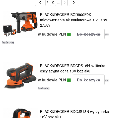
1
2
...
5
BLACK&DECKER BCD900E2K
młotowiertarka akumulatorowa 1,2J 18V
2,5Ah
w budowie PLN
(w
budowie)
BLACK&DECKER BDCDS18N szlifierka
oscylacyjna delta 18V bez aku
w budowie PLN
(w
budowie)
BLACK&DECKER BDCJS18N wyrzynarka
18V bez aku