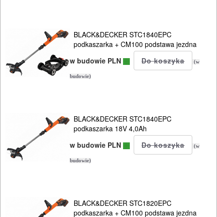
PNEUMATYCZNE
AKCESORIA
BLACK&DECKER STC1840EPC
KOMPRESORY
podkaszarka + CM100 podstawa jezdna
NARZĘDZIA
w budowie PLN
(w
SPAWALNICTWO
budowie)
URZĄDZENIA
ROZRUCHOWE
BLACK&DECKER STC1840EPC
PROSTOWNIKI
podkaszarka 18V 4,0Ah
I
w budowie PLN
(w
OSPRZĘT
budowie)
AGREGATY
PRĄDOWE
BLACK&DECKER STC1820EPC
podkaszarka + CM100 podstawa jezdna