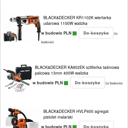
BLACK&DECKER KR1102K wiertarka
udarowa 1100W walizka
w budowie PLN
(w
budowie)
BLACK&DECKER KA902EK szlifierka taśmowa
palcowa 13mm 400W walizka
w budowie PLN
(w budowie)
BLACK&DECKER HVLP400 agregat
pistolet malarski
w budowie PLN