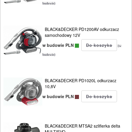
budowie)
BLACK&DECKER PD1200AV odkurzacz
samochodowy 12V
w budowie PLN
(w
budowie)
BLACK&DECKER PD1020L odkurzacz
10,8V
w budowie PLN
BLACK&DECKER MTSA2 szlifierka delta
MULTIEVO