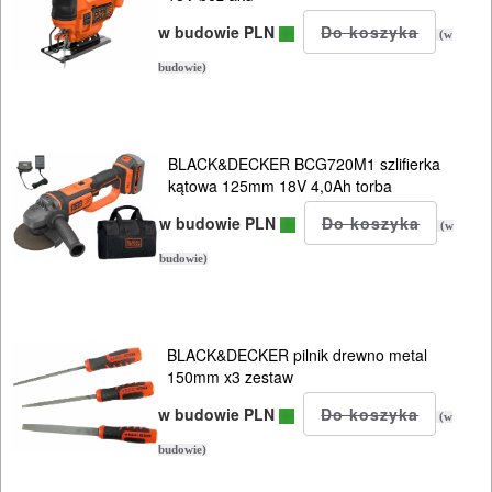
w budowie PLN
(w
budowie)
BLACK&DECKER BCG720M1 szlifierka
kątowa 125mm 18V 4,0Ah torba
w budowie PLN
(w
budowie)
BLACK&DECKER pilnik drewno metal
150mm x3 zestaw
w budowie PLN
(w
budowie)