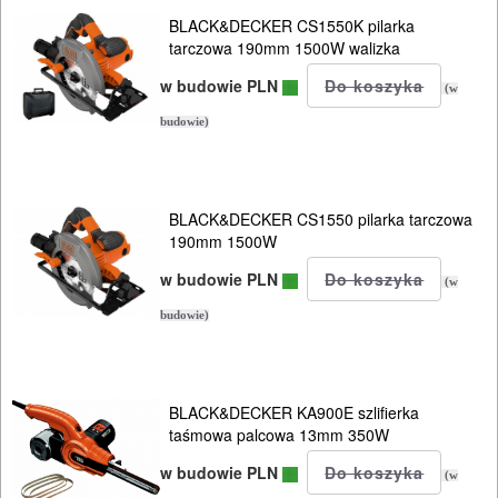
SIECIOWE
BLACK&DECKER CS1550K pilarka
tarczowa 190mm 1500W walizka
ELEKTRONARZĘDZIA
w budowie PLN
AKUMULATOROWE
(w
budowie)
OSPRZĘT
I
AKCESORIA
BLACK&DECKER CS1550 pilarka tarczowa
190mm 1500W
DO
w budowie PLN
ELEKTRONARZĘDZI
(w
budowie)
MAGAZYNOWANIE
I
TRANSPORTOWANIE
BLACK&DECKER KA900E szlifierka
taśmowa palcowa 13mm 350W
POMIAROWE
w budowie PLN
(w
NARZĘDZIA