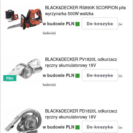
BLACK&DECKER RS890K SCORPION piła
wyrzynarka 500W walizka
w budowie PLN
(w
budowie)
BLACK&DECKER PV1820L odkurzacz
ręczny akumulatorowy 18V
w budowie PLN
(w
Film
budowie)
BLACK&DECKER PD1820L odkurzacz
ręczny akumulatorowy 18V
w budowie PLN
(w