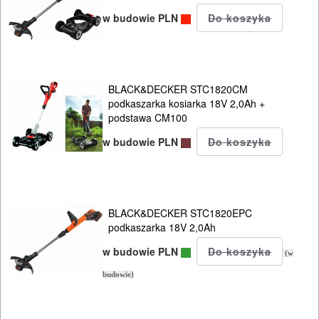
ODZIEŻ
w budowie PLN
ROBOCZA
I
BHP
BLACK&DECKER STC1820CM
SPRZĘT
podkaszarka kosiarka 18V 2,0Ah +
podstawa CM100
AGD
w budowie PLN
OGRODNICZE
NARZĘDZIA
PILARKI-
BLACK&DECKER STC1820EPC
KOSIARKI-
podkaszarka 18V 2,0Ah
KOSY
w budowie PLN
(w
MYJKI
budowie)
CIŚNIENIOWE