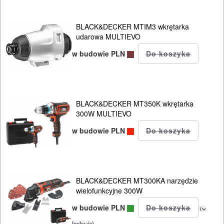
BLACK&DECKER MTIM3 wkrętarka
udarowa MULTIEVO
w budowie PLN
BLACK&DECKER MT350K wkrętarka
300W MULTIEVO
w budowie PLN
BLACK&DECKER MT300KA narzędzie
wielofunkcyjne 300W
w budowie PLN
(w
budowie)