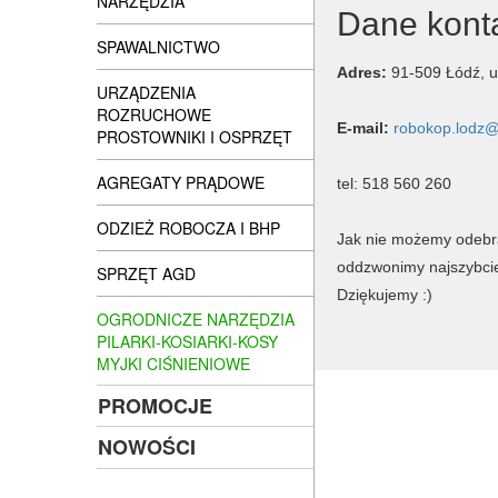
NARZĘDZIA
Dane kont
SPAWALNICTWO
Adres:
91-509 Łódź, u
URZĄDZENIA
ROZRUCHOWE
E-mail:
robokop.lodz
PROSTOWNIKI I OSPRZĘT
AGREGATY PRĄDOWE
tel: 518 560 260
ODZIEŻ ROBOCZA I BHP
Jak nie możemy odebra
oddzwonimy najszybciej
SPRZĘT AGD
Dziękujemy :)
OGRODNICZE NARZĘDZIA
PILARKI-KOSIARKI-KOSY
MYJKI CIŚNIENIOWE
PROMOCJE
NOWOŚCI