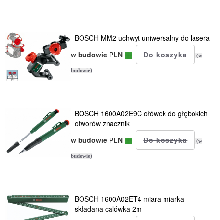
POMIAROWE
NARZĘDZIA
BUDOWLANE
BOSCH MM2 uchwyt uniwersalny do lasera
I
w budowie PLN
(w
ELEKTRY..
budowie)
GLAZURNICZE
AKCESORIA
BOSCH 1600A02E9C ołówek do głębokich
MASZYNKI
otworów znacznik
URZĄDZENIA
w budowie PLN
(w
BUDOWLANE
budowie)
MASZYNY
NARZĘDZIA
BOSCH 1600A02ET4 miara miarka
BRUKARSKIE
składana calówka 2m