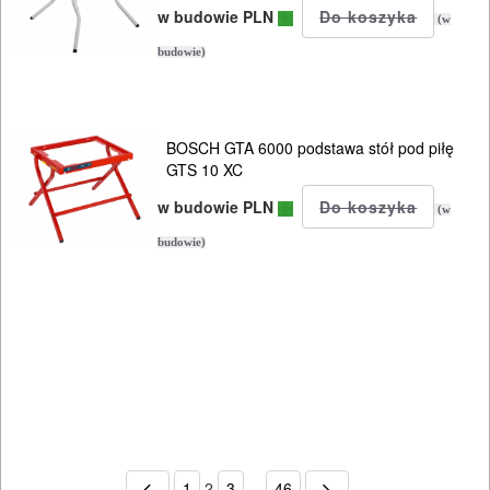
w budowie PLN
(w
budowie)
BOSCH GTA 6000 podstawa stół pod piłę
GTS 10 XC
w budowie PLN
(w
budowie)
1
2
3
...
46