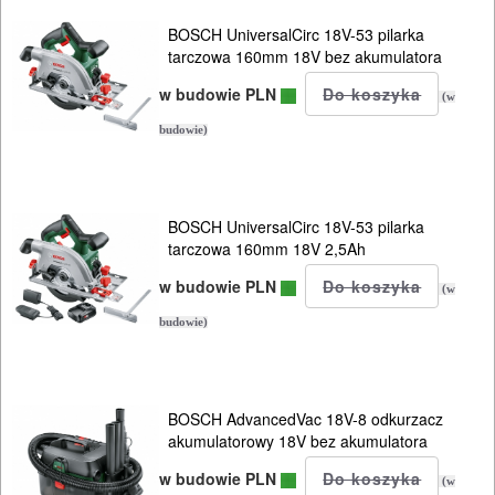
PALNIKI
BOSCH UniversalCirc 18V-53 pilarka
tarczowa 160mm 18V bez akumulatora
PNEUMATYCZNE
w budowie PLN
AKCESORIA
(w
KOMPRESORY
budowie)
NARZĘDZIA
SPAWALNICTWO
BOSCH UniversalCirc 18V-53 pilarka
tarczowa 160mm 18V 2,5Ah
URZĄDZENIA
w budowie PLN
(w
ROZRUCHOWE
budowie)
PROSTOWNIKI
I
OSPRZĘT
BOSCH AdvancedVac 18V-8 odkurzacz
akumulatorowy 18V bez akumulatora
AGREGATY
w budowie PLN
(w