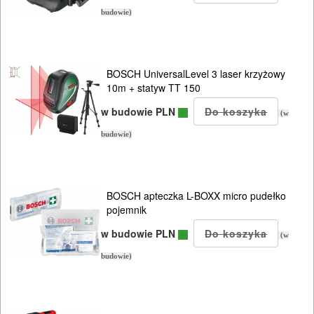
PRĄDOWE
budowie)
ODZIEŻ
ROBOCZA
I
BOSCH UniversalLevel 3 laser krzyżowy
10m + statyw TT 150
BHP
w budowie PLN
(w
SPRZĘT
budowie)
AGD
OGRODNICZE
BOSCH apteczka L-BOXX micro pudełko
NARZĘDZIA
pojemnik
PILARKI-
w budowie PLN
(w
KOSIARKI-
budowie)
KOSY
MYJKI