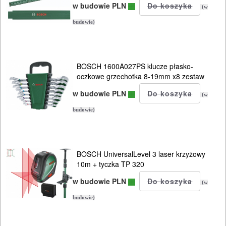
OBRÓBKA
w budowie PLN
(w
DREWNA
budowie)
OBRÓBKA
METALU
BOSCH 1600A027PS klucze płasko-
oczkowe grzechotka 8-19mm x8 zestaw
WARSZTATOWE
w budowie PLN
I
(w
budowie)
RĘCZNE
NARZĘDZIA
I
BOSCH UniversalLevel 3 laser krzyżowy
OSPRZĘT
10m + tyczka TP 320
w budowie PLN
HYDRAULICZNE
(w
NARZĘDZIA
budowie)
INSTALACYJNE,