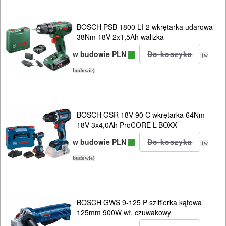
BOSCH PSB 1800 LI-2 wkrętarka udarowa
38Nm 18V 2x1,5Ah walizka
w budowie PLN
(w
budowie)
BOSCH GSR 18V-90 C wkrętarka 64Nm
18V 3x4,0Ah ProCORE L-BOXX
w budowie PLN
(w
budowie)
BOSCH GWS 9-125 P szlifierka kątowa
125mm 900W wł. czuwakowy