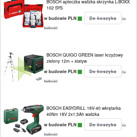
CIŚNIENIOWE
BOSCH apteczka walizka skrzynka L-BOXX
102 SYS
w budowie PLN
(w
budowie)
BOSCH QUIGO GREEN laser krzyżowy
zielony 12m + statyw
w budowie PLN
(w
budowie)
BOSCH EASYDRILL 18V-40 wkrętarka
40Nm 18V 2x1,5Ah walizka
w budowie PLN
(w
budowie)