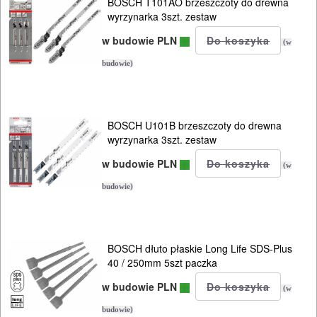
BOSCH T101AO brzeszczoty do drewna
ELEKTRONARZĘDZIA
wyrzynarka 3szt. zestaw
SIECIOWE
w budowie PLN
(w
ELEKTRONARZĘDZIA
budowie)
AKUMULATOROWE
OSPRZĘT
BOSCH U101B brzeszczoty do drewna
wyrzynarka 3szt. zestaw
I
w budowie PLN
AKCESORIA
(w
DO
budowie)
ELEKTRONARZĘDZI
MAGAZYNOWANIE
BOSCH dłuto płaskie Long Life SDS-Plus
40 / 250mm 5szt paczka
I
TRANSPORTOWANIE
w budowie PLN
(w
budowie)