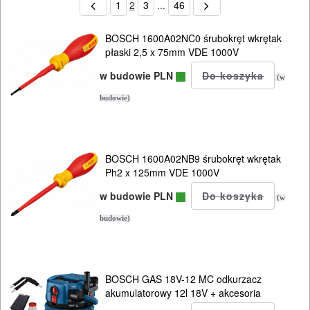
1
2
3
...
46
BOSCH 1600A02NC0 śrubokręt wkrętak
płaski 2,5 x 75mm VDE 1000V
w budowie PLN
(w
budowie)
BOSCH 1600A02NB9 śrubokręt wkrętak
Ph2 x 125mm VDE 1000V
w budowie PLN
(w
budowie)
BOSCH GAS 18V-12 MC odkurzacz
akumulatorowy 12l 18V + akcesoria