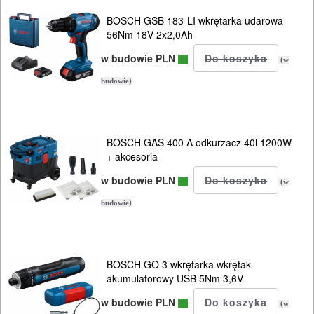
BOSCH GSB 183-LI wkrętarka udarowa
56Nm 18V 2x2,0Ah
w budowie PLN
(w
budowie)
BOSCH GAS 400 A odkurzacz 40l 1200W
+ akcesoria
w budowie PLN
(w
budowie)
BOSCH GO 3 wkrętarka wkrętak
akumulatorowy USB 5Nm 3,6V
w budowie PLN
(w