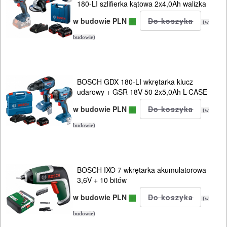
180-LI szlifierka kątowa 2x4,0Ah walizka
w budowie PLN
(w
budowie)
BOSCH GDX 180-LI wkrętarka klucz
udarowy + GSR 18V-50 2x5,0Ah L-CASE
w budowie PLN
(w
budowie)
BOSCH IXO 7 wkrętarka akumulatorowa
3,6V + 10 bitów
w budowie PLN
(w
budowie)