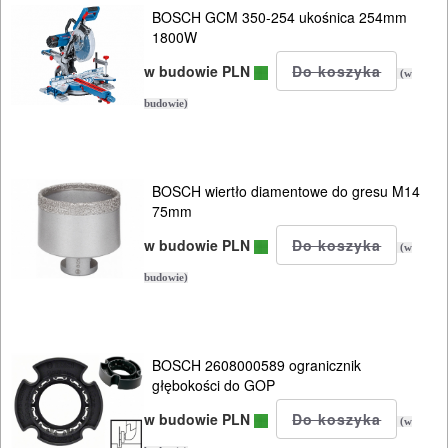
NARZĘDZIA
BOSCH GCM 350-254 ukośnica 254mm
1800W
BUDOWLANE
I
w budowie PLN
(w
ELEKTRY..
budowie)
GLAZURNICZE
AKCESORIA
BOSCH wiertło diamentowe do gresu M14
MASZYNKI
75mm
URZĄDZENIA
w budowie PLN
(w
budowie)
BUDOWLANE
MASZYNY
NARZĘDZIA
BOSCH 2608000589 ogranicznik
BRUKARSKIE
głębokości do GOP
w budowie PLN
(w
OBRÓBKA