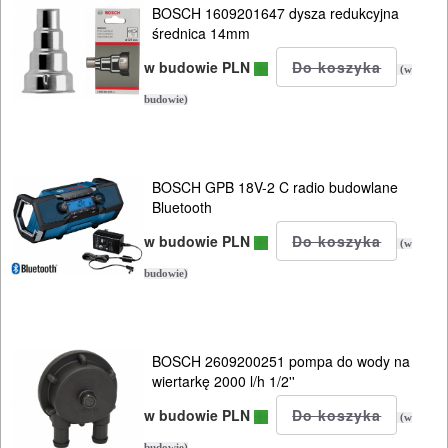
BOSCH 1609201647 dysza redukcyjna
średnica 14mm
w budowie PLN
(w
budowie)
BOSCH GPB 18V-2 C radio budowlane
Bluetooth
w budowie PLN
(w
budowie)
BOSCH 2609200251 pompa do wody na
wiertarkę 2000 l/h 1/2''
w budowie PLN
(w
budowie)