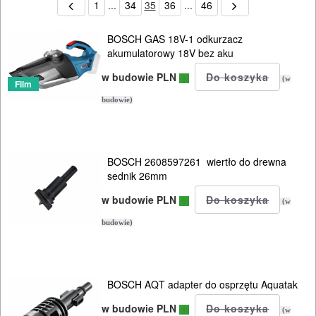
1
...
34
35
36
...
46
BOSCH GAS 18V-1 odkurzacz
akumulatorowy 18V bez aku
w budowie PLN
(w
Film
budowie)
BOSCH 2608597261 wiertło do drewna
sednik 26mm
w budowie PLN
(w
budowie)
BOSCH AQT adapter do osprzętu Aquatak
w budowie PLN
(w