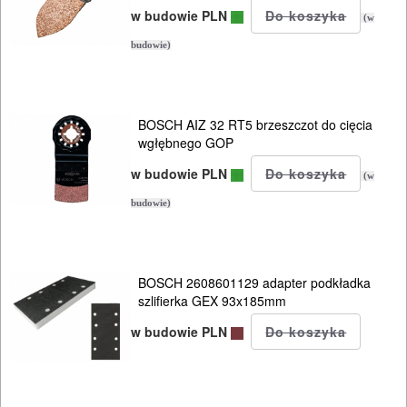
w budowie PLN
SIECIOWE
(w
budowie)
ELEKTRONARZĘDZIA
AKUMULATOROWE
BOSCH AIZ 32 RT5 brzeszczot do cięcia
OSPRZĘT
wgłębnego GOP
I
w budowie PLN
(w
AKCESORIA
budowie)
DO
ELEKTRONARZĘDZI
BOSCH 2608601129 adapter podkładka
MAGAZYNOWANIE
szlifierka GEX 93x185mm
I
w budowie PLN
TRANSPORTOWANIE
POMIAROWE