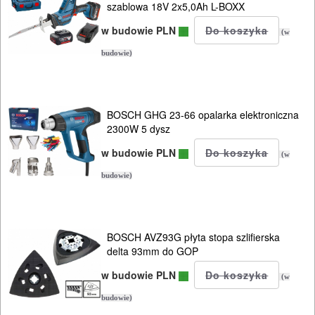
szablowa 18V 2x5,0Ah L-BOXX
w budowie PLN
(w
budowie)
BOSCH GHG 23-66 opalarka elektroniczna
2300W 5 dysz
w budowie PLN
(w
budowie)
BOSCH AVZ93G płyta stopa szlifierska
delta 93mm do GOP
w budowie PLN
(w
budowie)