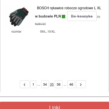
BOSCH rękawice robocze ogrodowe L XL
w budowie PLN
(w
budowie)
rozmiar
09/L, 10/XL
1
...
34
35
36
...
46
Linki