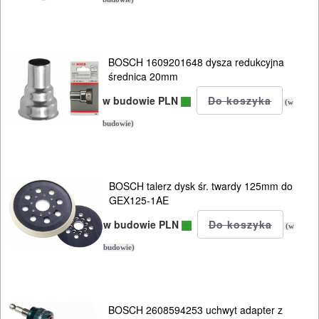
BOSCH 1609201648 dysza redukcyjna
średnica 20mm
w budowie PLN
(w
budowie)
BOSCH talerz dysk śr. twardy 125mm do
GEX125-1AE
w budowie PLN
(w
budowie)
BOSCH 2608594253 uchwyt adapter z