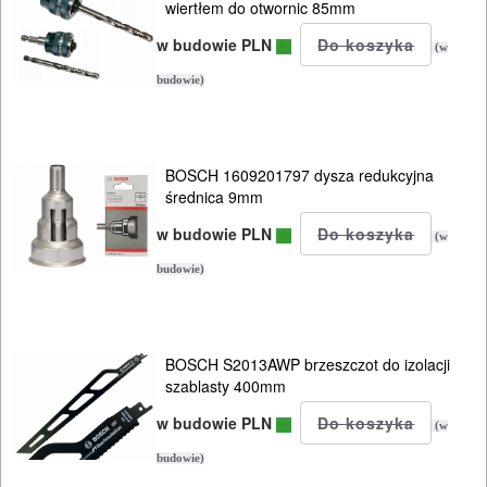
wiertłem do otwornic 85mm
w budowie PLN
(w
budowie)
BOSCH 1609201797 dysza redukcyjna
średnica 9mm
w budowie PLN
(w
budowie)
BOSCH S2013AWP brzeszczot do izolacji
szablasty 400mm
w budowie PLN
(w
budowie)