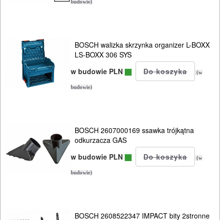
budowie)
DREWNA
OBRÓBKA
METALU
BOSCH walizka skrzynka organizer L-BOXX
LS-BOXX 306 SYS
WARSZTATOWE
w budowie PLN
(w
I
budowie)
RĘCZNE
NARZĘDZIA
I
BOSCH 2607000169 ssawka trójkątna
odkurzacza GAS
OSPRZĘT
w budowie PLN
(w
HYDRAULICZNE
budowie)
NARZĘDZIA
INSTALACYJNE,
PALNIKI
BOSCH 2608522347 IMPACT bity 2stronne