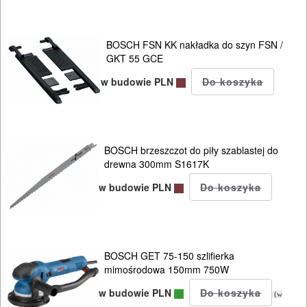
ODZIEŻ
ROBOCZA
BOSCH FSN KK nakładka do szyn FSN /
I
GKT 55 GCE
BHP
w budowie PLN
SPRZĘT
AGD
BOSCH brzeszczot do piły szablastej do
OGRODNICZE
drewna 300mm S1617K
NARZĘDZIA
w budowie PLN
PILARKI-
KOSIARKI-
KOSY
BOSCH GET 75-150 szlifierka
MYJKI
mimośrodowa 150mm 750W
CIŚNIENIOWE
w budowie PLN
(w