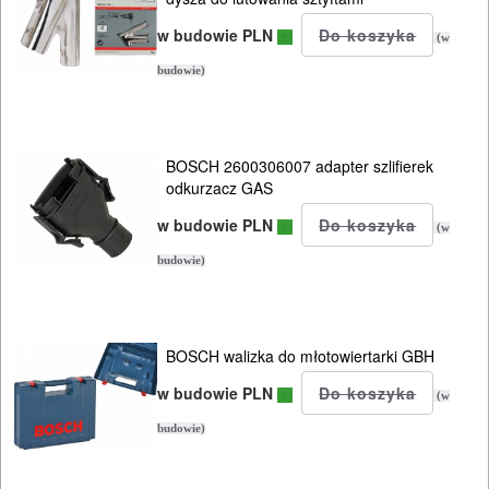
w budowie PLN
(w
budowie)
BOSCH 2600306007 adapter szlifierek
odkurzacz GAS
w budowie PLN
(w
budowie)
BOSCH walizka do młotowiertarki GBH
w budowie PLN
(w
budowie)