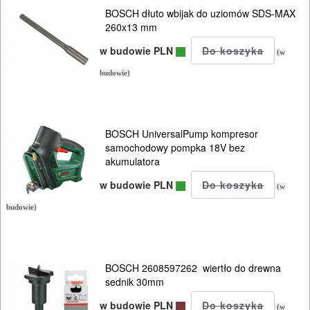
BOSCH dłuto wbijak do uziomów SDS-MAX
260x13 mm
w budowie PLN
(w
budowie)
BOSCH UniversalPump kompresor
samochodowy pompka 18V bez
akumulatora
w budowie PLN
(w
budowie)
BOSCH 2608597262 wiertło do drewna
sednik 30mm
w budowie PLN
(w