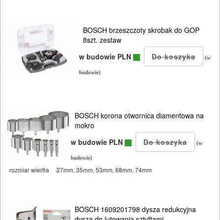
BOSCH brzeszczoty skrobak do GOP
8szt. zestaw
w budowie PLN
(w
budowie)
BOSCH korona otwornica diamentowa na
mokro
w budowie PLN
(w
budowie)
rozmiar wiertła
27mm, 35mm, 53mm, 68mm, 74mm
BOSCH 1609201798 dysza redukcyjna
dysza do lutowania sztyftami