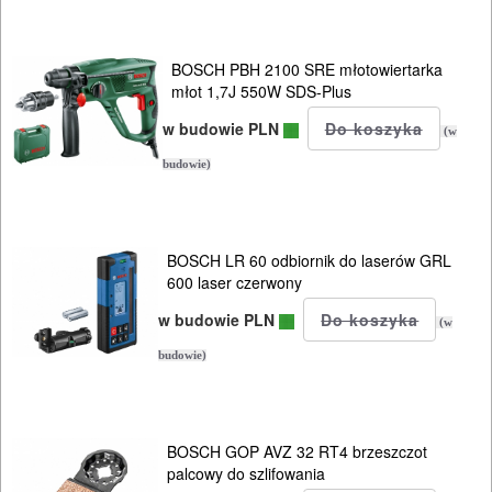
BOSCH PBH 2100 SRE młotowiertarka
młot 1,7J 550W SDS-Plus
w budowie PLN
(w
budowie)
BOSCH LR 60 odbiornik do laserów GRL
600 laser czerwony
w budowie PLN
(w
budowie)
BOSCH GOP AVZ 32 RT4 brzeszczot
palcowy do szlifowania
ELEKTRONARZĘDZIA