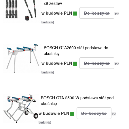
x9 zestaw
PNEUMATYCZNE
w budowie PLN
(w
AKCESORIA
budowie)
KOMPRESORY
NARZĘDZIA
BOSCH GTA2600 stół podstawa do
SPAWALNICTWO
ukośnicy
URZĄDZENIA
w budowie PLN
(w
ROZRUCHOWE
budowie)
PROSTOWNIKI
I
BOSCH GTA 2500 W podstawa stół pod
OSPRZĘT
ukośnicę
AGREGATY
w budowie PLN
(w
PRĄDOWE
budowie)