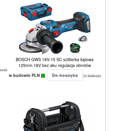
BOSCH GWS 18V-15 SC szlifierka kątowa
125mm 18V bez aku regulacja obrotów
owie)
w budowie PLN
(w budowie)