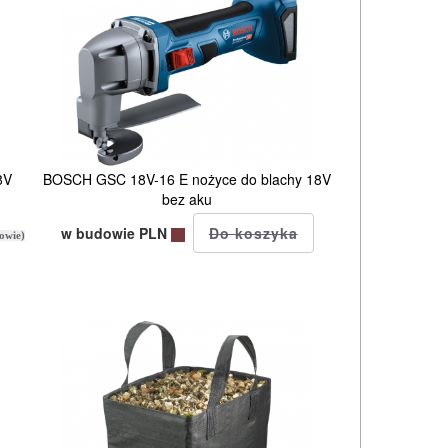
8V
BOSCH GSC 18V-16 E nożyce do blachy 18V
bez aku
w budowie PLN
owie)