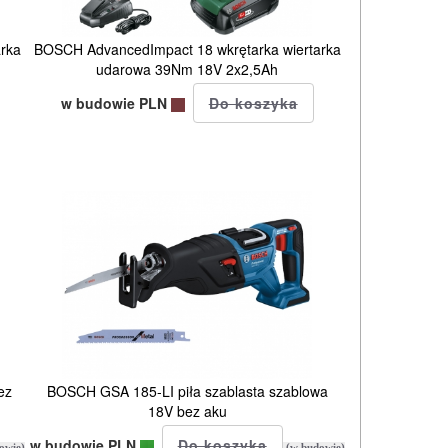
rka
BOSCH AdvancedImpact 18 wkrętarka wiertarka
udarowa 39Nm 18V 2x2,5Ah
w budowie PLN
ez
BOSCH GSA 185-LI piła szablasta szablowa
18V bez aku
w budowie PLN
owie)
(w budowie)