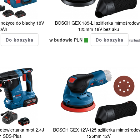
nożyce do blachy 18V
BOSCH GEX 185-LI szlifierka mimośrodo
,0Ah
125mm 18V bez aku
w budowie PLN
(w bud
towiertarka młot 2,4J
BOSCH GEX 12V-125 szlifierka mimośrodo
h SDS-Plus
125mm 12V