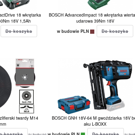
tDrive 18 wkrętarka
BOSCH AdvancedImpact 18 wkrętarka wierta
130Nm 18V 1,5Ah
udarowa 39Nm 18V
w budowie PLN
lifierski twardy M14
BOSCH GNH 18V-64 M gwoździarka 18V b
5mm
aku L-BOXX
w budowie PLN
(w budowie)
(w bud