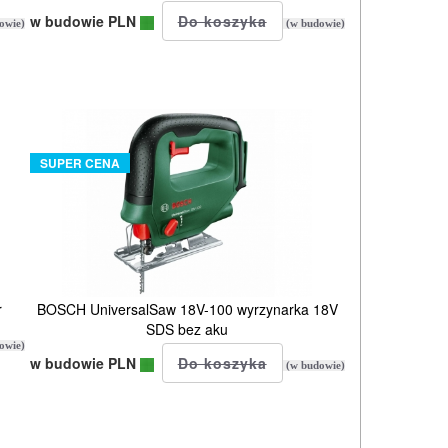
w budowie PLN
owie)
(w budowie)
SUPER CENA
r
BOSCH UniversalSaw 18V-100 wyrzynarka 18V
SDS bez aku
owie)
w budowie PLN
(w budowie)