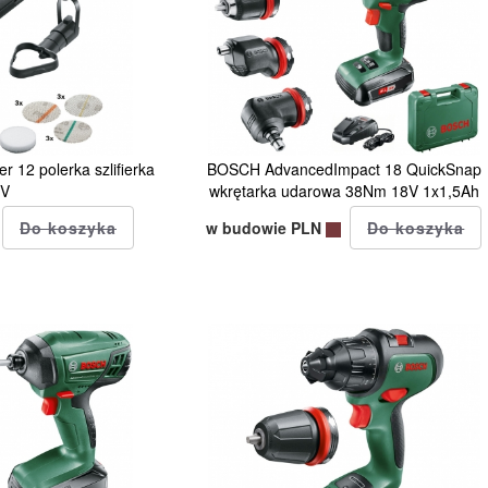
12 polerka szlifierka
BOSCH AdvancedImpact 18 QuickSnap
2V
wkrętarka udarowa 38Nm 18V 1x1,5Ah
w budowie PLN