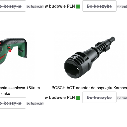
w budowie PLN
(w budowie)
(w bud
lasta szablowa 150mm
BOSCH AQT adapter do osprzętu Karche
ez aku
w budowie PLN
(w bud
(w budowie)