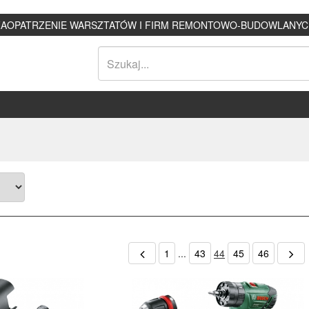
ZAOPATRZENIE WARSZTATÓW I FIRM REMONTOWO-BUDOWLANYC
1
...
43
44
45
46