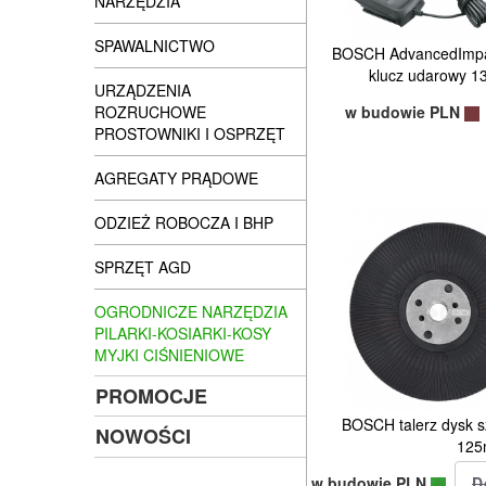
NARZĘDZIA
SPAWALNICTWO
BOSCH AdvancedImpac
klucz udarowy 
URZĄDZENIA
w budowie PLN
ROZRUCHOWE
PROSTOWNIKI I OSPRZĘT
AGREGATY PRĄDOWE
ODZIEŻ ROBOCZA I BHP
SPRZĘT AGD
OGRODNICZE NARZĘDZIA
PILARKI-KOSIARKI-KOSY
MYJKI CIŚNIENIOWE
PROMOCJE
BOSCH talerz dysk sz
NOWOŚCI
12
w budowie PLN