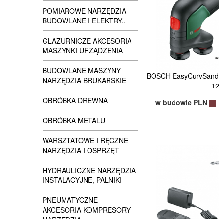
POMIAROWE NARZĘDZIA
BUDOWLANE I ELEKTRY..
GLAZURNICZE AKCESORIA
MASZYNKI URZĄDZENIA
BUDOWLANE MASZYNY
BOSCH EasyCurvSander 
NARZĘDZIA BRUKARSKIE
1
OBRÓBKA DREWNA
w budowie PLN
OBRÓBKA METALU
WARSZTATOWE I RĘCZNE
NARZĘDZIA I OSPRZĘT
HYDRAULICZNE NARZĘDZIA
INSTALACYJNE, PALNIKI
PNEUMATYCZNE
AKCESORIA KOMPRESORY