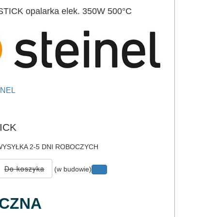
TICK opalarka elek. 350W 500°C
INEL
e
ICK
YSYŁKA 2-5 DNI ROBOCZYCH
(w budowie)
YCZNA