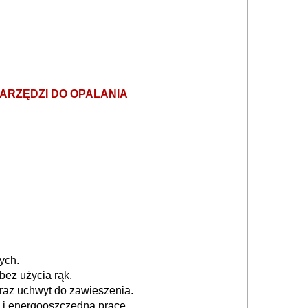
NARZĘDZI DO OPALANIA
ych.
ez użycia rąk.
raz uchwyt do zawieszenia.
 i energooszczędną pracę.