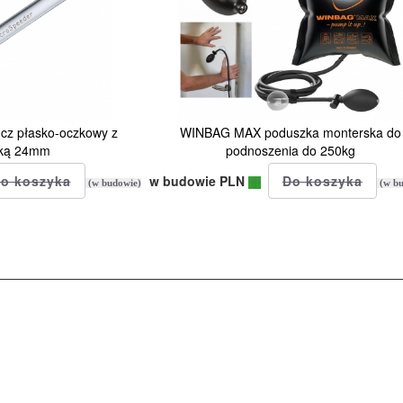
z płasko-oczkowy z
WINBAG MAX poduszka monterska do
tką 24mm
podnoszenia do 250kg
w budowie PLN
(w budowie)
(w bu