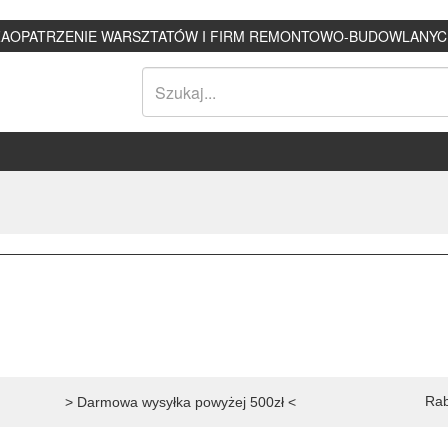
ZAOPATRZENIE WARSZTATÓW I FIRM REMONTOWO-BUDOWLANYC
Rab
> Darmowa wysyłka powyżej 500zł <