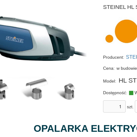
STEINEL HL S
STE
Producent:
Cena:
w budowi
HL ST
Model:
Dostępność:
W
szt.
OPALARKA ELEKTR