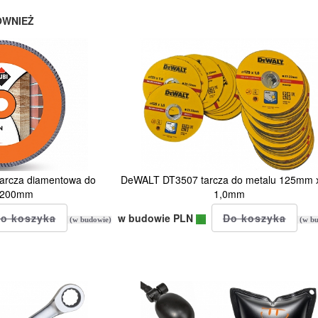
ÓWNIEŻ
arcza diamentowa do
DeWALT DT3507 tarcza do metalu 125mm 
 200mm
1,0mm
w budowie PLN
(w budowie)
(w bu