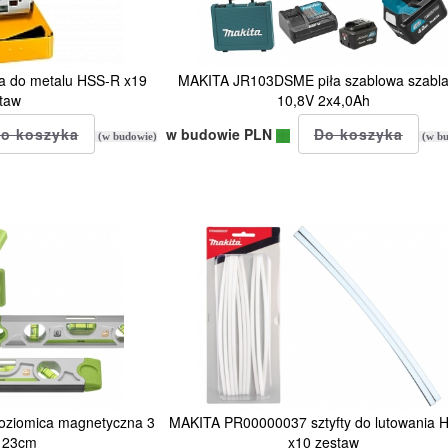
a do metalu HSS-R x19
MAKITA JR103DSME piła szablowa szabla
taw
10,8V 2x4,0Ah
w budowie PLN
(w budowie)
(w bu
ziomica magnetyczna 3
MAKITA PR00000037 sztyfty do lutowania
e 23cm
x10 zestaw