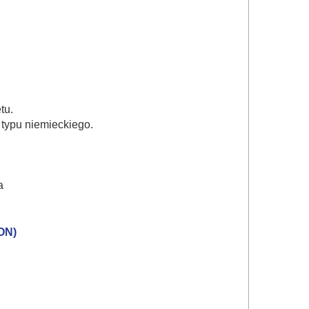
tu.
 typu niemieckiego.
a
ON)