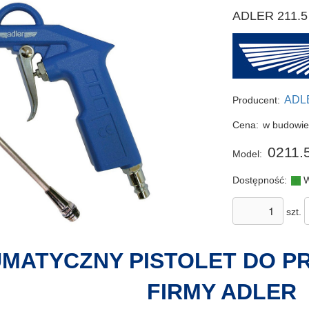
ADLER 211.5 
ADL
Producent:
Cena:
w budowi
0211.
Model:
Dostępność:
W
szt.
MATYCZNY PISTOLET
DO P
FIRMY ADLER