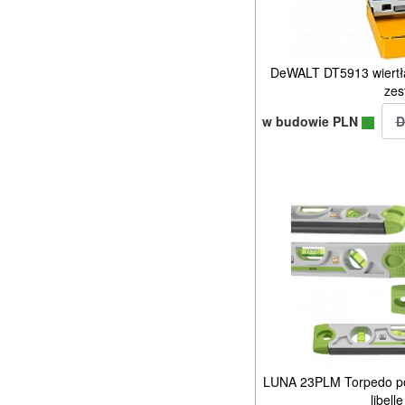
DeWALT DT5913 wiertł
zes
w budowie PLN
LUNA 23PLM Torpedo po
libell