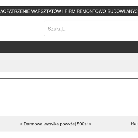
ZAOPATRZENIE WARSZTATÓW I FIRM REMONTOWO-BUDOWLANYC
Rab
> Darmowa wysyłka powyżej 500zł <