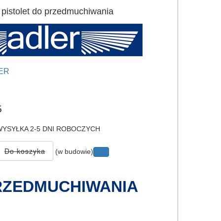
pistolet do przedmuchiwania
ER
e
5
YSYŁKA 2-5 DNI ROBOCZYCH
(w budowie)
RZEDMUCHIWANIA