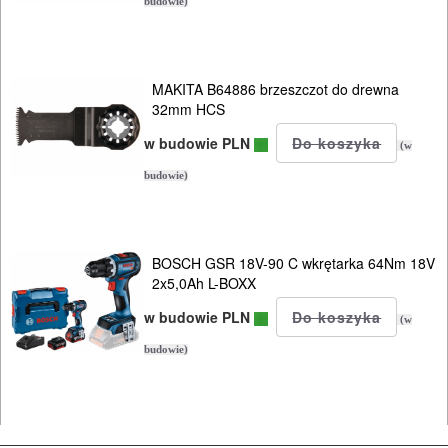
budowie)
ODZIEŻ
ROBOCZA
MAKITA B64886 brzeszczot do drewna
I
32mm HCS
BHP
w budowie PLN
(w
SPRZĘT
budowie)
AGD
OGRODNICZE
BOSCH GSR 18V-90 C wkrętarka 64Nm 18V
NARZĘDZIA
2x5,0Ah L-BOXX
PILARKI-
w budowie PLN
(w
KOSIARKI-
budowie)
KOSY
MYJKI
CIŚNIENIOWE