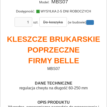
MBS07
Model:
NARZĘDZIA
Dostępność:
WYSYŁKA 2-5 DNI ROBOCZYCH
BUDOWLANE
I
szt.
(w budowie)
ELEKTRY..
KLESZCZE BRUKARSKIE
GLAZURNICZE
AKCESORIA
POPRZECZNE
MASZYNKI
FIRMY BELLE
URZĄDZENIA
MBS07
BUDOWLANE
MASZYNY
DANE TECHNICZNE
NARZĘDZIA
regulacja chwytu na długość 60-250 mm
BRUKARSKIE
OPIS PRODUKTU
OBRÓBKA