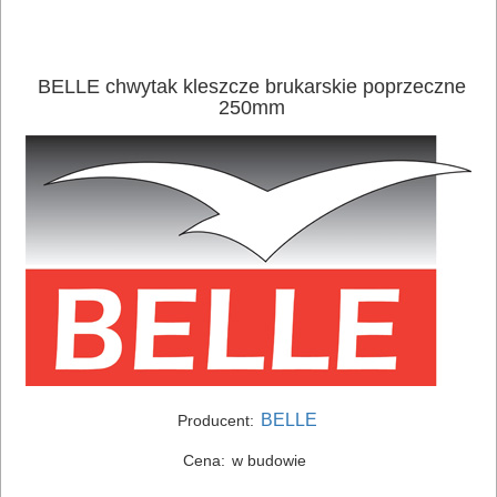
ELEKTRONARZĘDZIA
SIECIOWE
BELLE chwytak kleszcze brukarskie poprzeczne
ELEKTRONARZĘDZIA
250mm
AKUMULATOROWE
OSPRZĘT
I
AKCESORIA
DO
ELEKTRONARZĘDZI
MAGAZYNOWANIE
I
BELLE
Producent:
TRANSPORTOWANIE
Cena:
w budowie
POMIAROWE