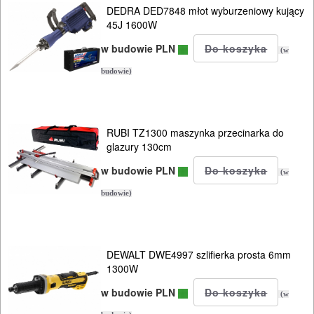
DEDRA DED7848 młot wyburzeniowy kujący
45J 1600W
PNEUMATYCZNE
w budowie PLN
AKCESORIA
(w
KOMPRESORY
budowie)
NARZĘDZIA
SPAWALNICTWO
RUBI TZ1300 maszynka przecinarka do
glazury 130cm
URZĄDZENIA
w budowie PLN
(w
ROZRUCHOWE
budowie)
PROSTOWNIKI
I
OSPRZĘT
DEWALT DWE4997 szlifierka prosta 6mm
1300W
AGREGATY
w budowie PLN
(w
PRĄDOWE