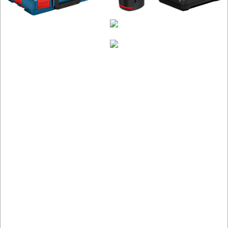
ROBOCZA
I
BHP
SPRZĘT
AGD
OGRODNICZE
NARZĘDZIA
PILARKI-
KOSIARKI-
KOSY
MYJKI
CIŚNIENIOWE