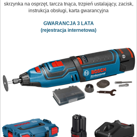
PNEUMATYCZNE
skrzynka na osprzęt, tarcza tnąca, trzpień ustalający, z
acisk
,
AKCESORIA
instrukcja obsługi, karta gwarancyjna
KOMPRESORY
GWARANCJA 3 LATA
NARZĘDZIA
(rejestracja internetowa)
SPAWALNICTWO
URZĄDZENIA
ROZRUCHOWE
PROSTOWNIKI
I
OSPRZĘT
AGREGATY
PRĄDOWE
ODZIEŻ