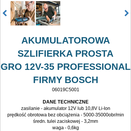
ELEKTRONARZĘDZIA
AKUMULATOROWE
OSPRZĘT
AKUMULATOROWA
I
SZLIFIERKA PROSTA
AKCESORIA
DO
GRO 12V-35 PROFESSIONAL
ELEKTRONARZĘDZI
FIRMY BOSCH
MAGAZYNOWANIE
06019C5001
I
TRANSPORTOWANIE
DANE TECHNICZNE
zasilanie - akumulator 12V lub 10,8V Li-Ion
prędkość obrotowa bez obciążenia - 5000-35000obr/min
POMIAROWE
średn. tulei zaciskowej - 3,2mm
NARZĘDZIA
waga - 0,6kg