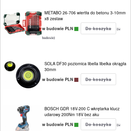
METABO 26-706 wiertła do betonu 3-10mm
x8 zestaw
w budowie PLN
(w
budowie)
SOLA DF30 poziomica libella libelka okrągła
30mm
w budowie PLN
BOSCH GDR 18V-200 C wkrętarka klucz
udarowy 200Nm 18V bez aku
w budowie PLN
(w