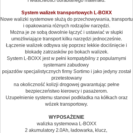
i właściwości obrabianego materiału.
OBRÓBKA
System walizek transportowych L-BOXX
METALU
Nowe walizki systemowe służą do przechowywania, transportu
i opakowania różnych rodzajów narzędzi.
WARSZTATOWE
Można je ze sobą dowolnie łączyć i ustawiać w słupki
umożliwiające transport kilku narzędzi jednocześnie.
I
Łączenie walizek odbywa się poprzez lekkie dociśnięcie i
RĘCZNE
blokadę zatrzasków po bokach walizek.
System L-BOXX jest w pełni kompatybilny z popularnymi
NARZĘDZIA
systemami zabudowy
I
pojazdów specjalistycznych firmy Sortimo i jako jedyny został
OSPRZĘT
przetestowany
na okoliczność kolizji drogowej gwarantując pełne
bezpieczeństwo kierowcy i pasażerom.
HYDRAULICZNE
Uzupełnienie systemu stanowi podkładka na kółkach oraz
NARZĘDZIA
wózek transportowy.
INSTALACYJNE,
WYPOSAŻENIE
PALNIKI
walizka systemowa L-BOXX
2 akumulatory 2.0Ah, ładowarka, k
lucz,