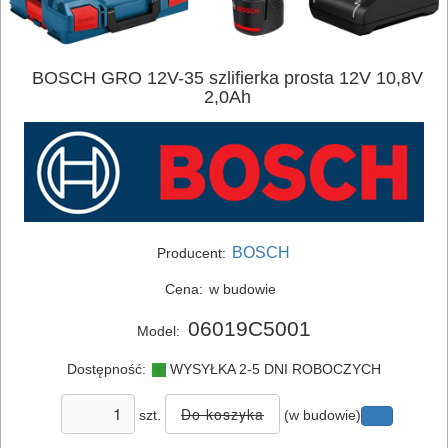
BOSCH GRO 12V-35 szlifierka prosta 12V 10,8V
2,0Ah
BOSCH
Producent:
Cena:
w budowie
06019C5001
Model:
Dostępność:
WYSYŁKA 2-5 DNI ROBOCZYCH
ELEKTRONARZĘDZIA
szt.
(w budowie)
SIECIOWE