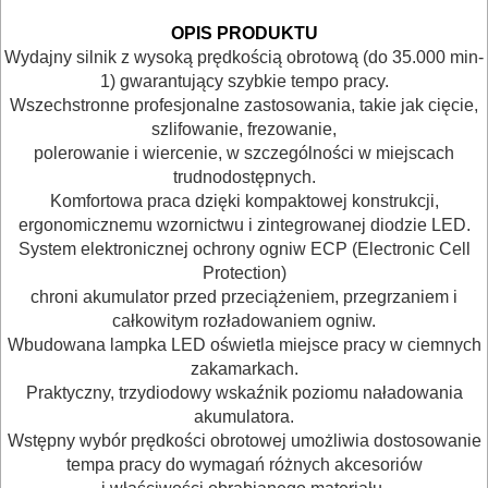
BUDOWLANE
OPIS PRODUKTU
I
Wydajny silnik z wysoką prędkością obrotową (do 35.000 min-
ELEKTRY..
1) gwarantujący szybkie tempo pracy.
Wszechstronne profesjonalne zastosowania, takie jak cięcie,
GLAZURNICZE
szlifowanie, frezowanie,
polerowanie i wiercenie, w szczególności w miejscach
AKCESORIA
trudnodostępnych.
MASZYNKI
Komfortowa praca dzięki kompaktowej konstrukcji,
ergonomicznemu wzornictwu i zintegrowanej diodzie LED.
URZĄDZENIA
System elektronicznej ochrony ogniw ECP (Electronic Cell
Protection)
BUDOWLANE
chroni akumulator przed przeciążeniem, przegrzaniem i
MASZYNY
całkowitym rozładowaniem ogniw.
Wbudowana lampka LED oświetla miejsce pracy w ciemnych
NARZĘDZIA
zakamarkach.
BRUKARSKIE
Praktyczny, trzydiodowy wskaźnik poziomu naładowania
akumulatora.
OBRÓBKA
Wstępny wybór prędkości obrotowej umożliwia dostosowanie
tempa pracy do wymagań różnych akcesoriów
DREWNA