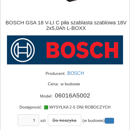
BOSCH GSA 18 V-LI C piła szablasta szablowa 18V
2x5,0Ah L-BOXX
BOSCH
Producent:
Cena:
w budowie
06016A5002
Model:
ELEKTRONARZĘDZIA
Dostępność:
WYSYŁKA 2-5 DNI ROBOCZYCH
SIECIOWE
szt.
(w budowie)