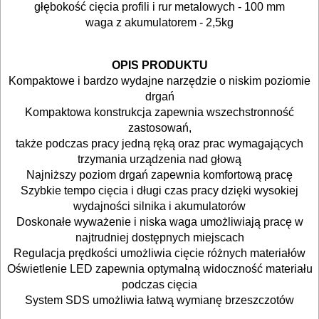
I
głębokość cięcia profili i rur metalowych - 100 mm
waga z akumulatorem - 2,5kg
ELEKTRY..
O
GLAZURNICZE
OPIS PRODUKTU
AKCESORIA
Kompaktowe i bardzo wydajne narzędzie o niskim poziomie
drgań
MASZYNKI
Kompaktowa konstrukcja zapewnia wszechstronność
URZĄDZENIA
zastosowań,
także podczas pracy jedną ręką oraz prac wymagających
BUDOWLANE
trzymania urządzenia nad głową
Najniższy poziom drgań zapewnia komfortową pracę
MASZYNY
Szybkie tempo cięcia i długi czas pracy dzięki wysokiej
NARZĘDZIA
wydajności silnika i akumulatorów
Doskonałe wyważenie i niska waga umożliwiają pracę w
BRUKARSKIE
najtrudniej dostępnych miejscach
Regulacja prędkości umożliwia cięcie różnych materiałów
OBRÓBKA
Oświetlenie LED zapewnia optymalną widoczność materiału
DREWNA
podczas cięcia
System SDS umożliwia łatwą wymianę brzeszczotów
OBRÓBKA