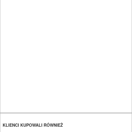
I
BHP
SPRZĘT
AGD
OGRODNICZE
NARZĘDZIA
PILARKI-
KOSIARKI-
KOSY
MYJKI
CIŚNIENIOWE
KLIENCI KUPOWALI RÓWNIEŻ