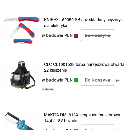
KNIPEX 162050 SB nóż składany scyzoryk
dla elektryka
w budowie PLN
CLC CL1001528 torba narzędziowa otwarta
22 kieszenie
w budowie PLN
(w
budowie)
MAKITA DML816X lampa akumulatorowa
14,4 / 18V bez aku