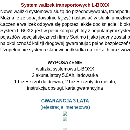
System walizek transportowych L-BOXX
METALU
Nowe walizki systemowe służą do przechowywania, transportu
Można je ze sobą dowolnie łączyć i ustawiać w słupki umożliwia
WARSZTATOWE
Łączenie walizek odbywa się poprzez lekkie dociśnięcie i blo
I
System L-BOXX jest w pełni kompatybilny z popularnymi sys
pojazdów specjalistycznych firmy Sortimo i jako jedyny został
RĘCZNE
na okoliczność kolizji drogowej gwarantując pełne bezpieczeń
NARZĘDZIA
Uzupełnienie systemu stanowi podkładka na kółkach oraz wóze
I
O
WYPOSAŻENIE
OSPRZĘT
walizka systemowa L-BOXX
2 akumulatory 5.0Ah, ładowarka
HYDRAULICZNE
1 brzeszczot do drewna, 2 brzeszczoty do metalu,
NARZĘDZIA
instrukcja obsługi, karta gwarancyjna
O
INSTALACYJNE,
GWARANCJA 3 LATA
PALNIKI
(rejestracja internetowa)
PNEUMATYCZNE
AKCESORIA