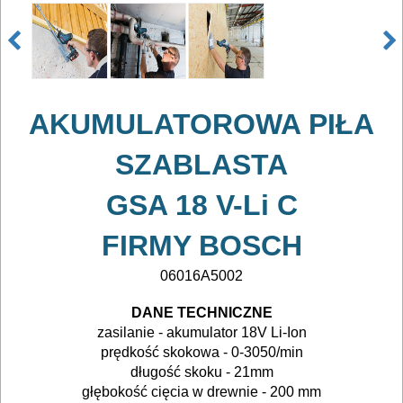
ELEKTRONARZĘDZIA
AKUMULATOROWE
OSPRZĘT
I
AKUMULATOROWA PIŁA
AKCESORIA
DO
SZABLASTA
ELEKTRONARZĘDZI
GSA 18 V-Li C
MAGAZYNOWANIE
FIRMY BOSCH
I
06016A5002
TRANSPORTOWANIE
DANE TECHNICZNE
POMIAROWE
zasilanie - akumulator 18V Li-Ion
NARZĘDZIA
prędkość skokowa - 0-3050/min
długość skoku - 21mm
BUDOWLANE
głębokość cięcia w drewnie - 200 mm