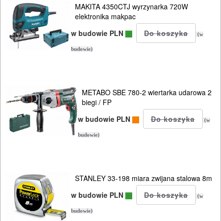
MAKITA 4350CTJ wyrzynarka 720W
elektronika makpac
w budowie PLN
(w
budowie)
METABO SBE 780-2 wiertarka udarowa 2
biegi / FP
w budowie PLN
(w
budowie)
STANLEY 33-198 miara zwijana stalowa 8m
w budowie PLN
(w
budowie)