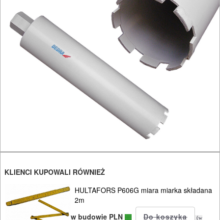
OBRÓBKA
METALU
WARSZTATOWE
I
RĘCZNE
NARZĘDZIA
I
OSPRZĘT
HYDRAULICZNE
NARZĘDZIA
INSTALACYJNE,
KLIENCI KUPOWALI RÓWNIEŻ
PALNIKI
HULTAFORS P606G miara miarka składana
2m
PNEUMATYCZNE
w budowie PLN
(w