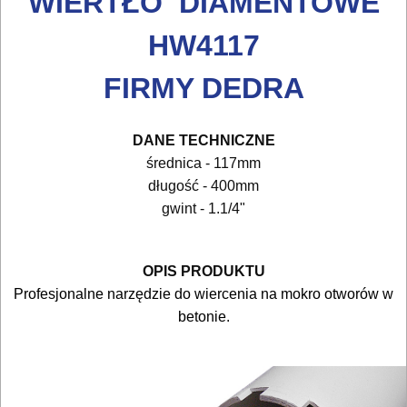
WIERTŁO DIAMENTOWE
I
HW4117
ELEKTRY..
FIRMY DEDRA
GLAZURNICZE
AKCESORIA
DANE TECHNICZNE
MASZYNKI
średnica - 117mm
URZĄDZENIA
długość - 400mm
gwint - 1.1/4"
BUDOWLANE
MASZYNY
NARZĘDZIA
OPIS PRODUKTU
Profesjonalne narzędzie do wiercenia na mokro otworów w
BRUKARSKIE
betonie.
OBRÓBKA
DREWNA