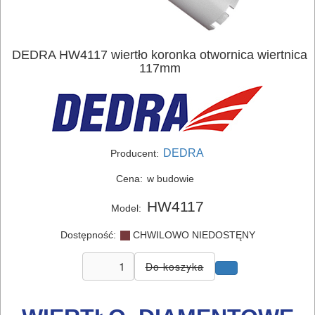
ELEKTRONARZĘDZIA
AKUMULATOROWE
DEDRA HW4117 wiertło koronka otwornica wiertnica
OSPRZĘT
117mm
I
AKCESORIA
DO
ELEKTRONARZĘDZI
DEDRA
Producent:
Cena:
w budowie
MAGAZYNOWANIE
HW4117
I
Model:
TRANSPORTOWANIE
Dostępność:
CHWILOWO NIEDOSTĘNY
POMIAROWE
NARZĘDZIA
BUDOWLANE