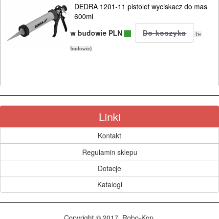
ROBOCZA
DEDRA 1201-11 pistolet wyciskacz do mas
I
600ml
BHP
w budowie PLN
(w
budowie)
SPRZĘT
AGD
OGRODNICZE
NARZĘDZIA
Linki
PILARKI-
Kontakt
KOSIARKI-
KOSY
Regulamin sklepu
MYJKI
Dotacje
CIŚNIENIOWE
Katalogi
Copyright © 2017, Robo-Kop.