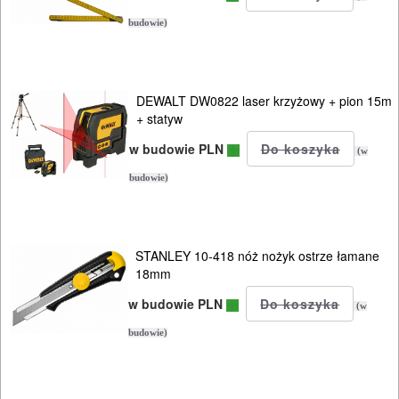
AKCESORIA
budowie)
KOMPRESORY
NARZĘDZIA
DEWALT DW0822 laser krzyżowy + pion 15m
SPAWALNICTWO
+ statyw
URZĄDZENIA
w budowie PLN
(w
ROZRUCHOWE
budowie)
PROSTOWNIKI
I
STANLEY 10-418 nóż nożyk ostrze łamane
OSPRZĘT
18mm
AGREGATY
w budowie PLN
(w
PRĄDOWE
budowie)
ODZIEŻ