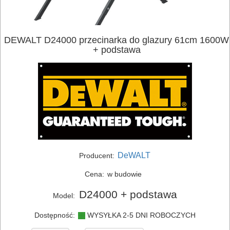
DEWALT D24000 przecinarka do glazury 61cm 1600W
+ podstawa
DeWALT
Producent:
ELEKTRONARZĘDZIA
Cena:
w budowie
SIECIOWE
D24000 + podstawa
Model:
ELEKTRONARZĘDZIA
Dostępność:
WYSYŁKA 2-5 DNI ROBOCZYCH
AKUMULATOROWE