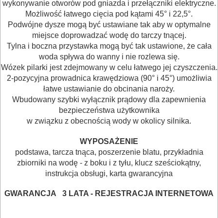
wykonywanie otworów pod gniazda i przełączniki elektryczne.
WARSZTATOWE
Możliwość łatwego cięcia pod kątami 45° i 22,5°.
I
Podwójne dysze mogą być ustawiane tak aby w optymalne
miejsce doprowadzać wodę do tarczy tnącej.
RĘCZNE
Tylna i boczna przystawka mogą być tak ustawione, że cała
NARZĘDZIA
woda spływa do wanny i nie rozlewa się.
I
Wózek pilarki jest zdejmowany w celu łatwego jej czyszczenia.
2-pozycyjna prowadnica krawędziowa (90° i 45°) umożliwia
OSPRZĘT
łatwe ustawianie do obcinania naroży.
Wbudowany szybki wyłącznik prądowy dla zapewnienia
HYDRAULICZNE
bezpieczeństwa użytkownika
NARZĘDZIA
w związku z obecnością wody w okolicy silnika.
INSTALACYJNE,
WYPOSAŻENIE
PALNIKI
podstawa, tarcza tnąca, poszerzenie blatu, przykładnia
zbiorniki na wodę - z boku i z tyłu, klucz sześciokątny,
PNEUMATYCZNE
instrukcja obsługi, karta gwarancyjna
AKCESORIA
GWARANCJA
3 LATA - REJESTRACJA INTERNETOWA
KOMPRESORY