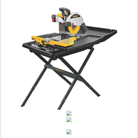
NARZĘDZIA
SPAWALNICTWO
URZĄDZENIA
ROZRUCHOWE
PROSTOWNIKI
I
OSPRZĘT
AGREGATY
PRĄDOWE
ODZIEŻ
ROBOCZA
I
BHP