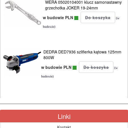
WERA 05020104001 klucz samonastawny
grzechotka JOKER 19-24mm
w budowie PLN
(w
budowie)
DEDRA DED7936 szlifierka kątowa 125mm
800W
w budowie PLN
(w
budowie)
Linki
Kontakt