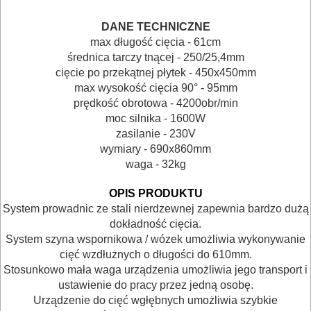
GLAZURNICZE
DANE TECHNICZNE
AKCESORIA
max długość cięcia - 61cm
średnica tarczy tnącej - 250/25,4mm
MASZYNKI
cięcie po przekątnej płytek - 450x450mm
URZĄDZENIA
max wysokość cięcia 90° - 95mm
prędkość obrotowa - 4200obr/min
BUDOWLANE
moc silnika - 1600W
zasilanie - 230V
MASZYNY
wymiary - 690x860mm
NARZĘDZIA
waga - 32kg
BRUKARSKIE
OPIS PRODUKTU
System prowadnic ze stali nierdzewnej zapewnia bardzo dużą
OBRÓBKA
dokładność cięcia.
DREWNA
System szyna wspornikowa / wózek umożliwia wykonywanie
cięć wzdłużnych o długości do 610mm.
OBRÓBKA
Stosunkowo mała waga urządzenia umożliwia jego transport i
ustawienie do pracy przez jedną osobę.
METALU
Urządzenie do cięć wgłębnych umożliwia szybkie