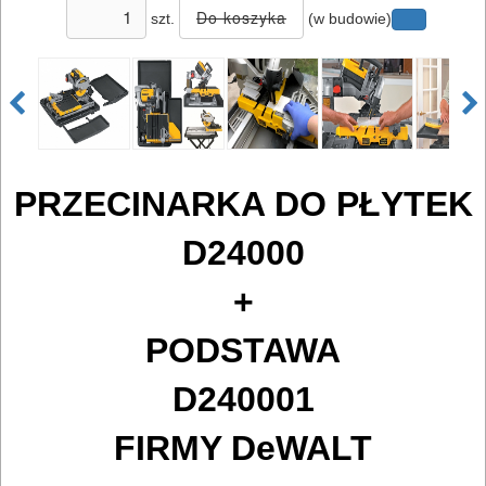
szt.
(w budowie)
OSPRZĘT
I
AKCESORIA
DO
ELEKTRONARZĘDZI
PRZECINARKA DO PŁYTEK
MAGAZYNOWANIE
D24000
I
TRANSPORTOWANIE
+
POMIAROWE
PODSTAWA
NARZĘDZIA
D240001
BUDOWLANE
I
FIRMY DeWALT
ELEKTRY..