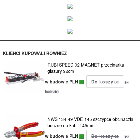
SPRZĘT
AGD
OGRODNICZE
NARZĘDZIA
KLIENCI KUPOWALI RÓWNIEŻ
PILARKI-
RUBI SPEED 92 MAGNET przecinarka
KOSIARKI-
glazury 92cm
KOSY
w budowie PLN
(w
MYJKI
budowie)
CIŚNIENIOWE
NWS 134-49-VDE-145 szczypce obcinaczki
boczne do kabli 145mm
w budowie PLN
(w