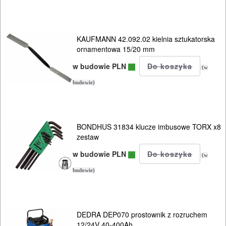
SPRZĘT
AGD
KAUFMANN 42.092.02 kielnia sztukatorska
OGRODNICZE
ornamentowa 15/20 mm
NARZĘDZIA
w budowie PLN
(w
PILARKI-
budowie)
KOSIARKI-
KOSY
MYJKI
BONDHUS 31834 klucze imbusowe TORX x8
CIŚNIENIOWE
zestaw
w budowie PLN
(w
budowie)
DEDRA DEP070 prostownik z rozruchem
12/24V 40-400Ah