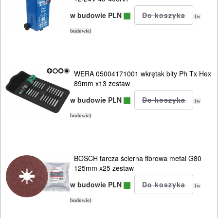
w budowie PLN
(w
budowie)
WERA 05004171001 wkrętak bity Ph Tx Hex
89mm x13 zestaw
w budowie PLN
(w
budowie)
BOSCH tarcza ścierna fibrowa metal G80
125mm x25 zestaw
w budowie PLN
(w
budowie)