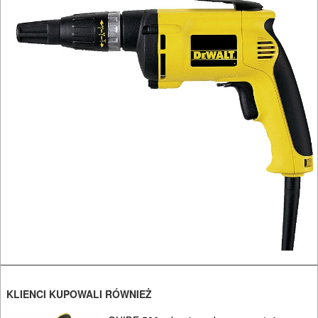
I
RĘCZNE
NARZĘDZIA
I
OSPRZĘT
HYDRAULICZNE
NARZĘDZIA
INSTALACYJNE,
PALNIKI
PNEUMATYCZNE
AKCESORIA
KOMPRESORY
KLIENCI KUPOWALI RÓWNIEŻ
NARZĘDZIA