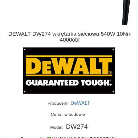
DEWALT DW274 wkrętarka sieciowa 540W 10Nm
4000obr
ELEKTRONARZĘDZIA
SIECIOWE
DeWALT
Producent:
ELEKTRONARZĘDZIA
Cena:
w budowie
AKUMULATOROWE
DW274
Model:
OSPRZĘT