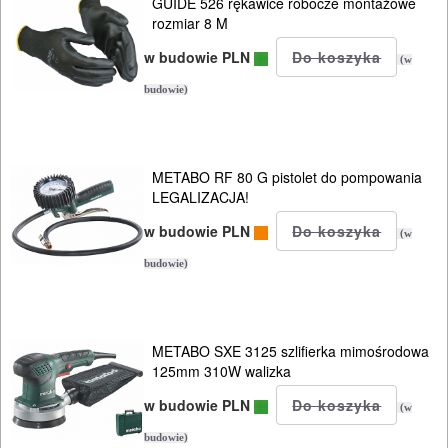
GUIDE 526 rękawice robocze montażowe
SPAWALNICTWO
rozmiar 8 M
w budowie PLN
URZĄDZENIA
(w
budowie)
ROZRUCHOWE
PROSTOWNIKI
I
METABO RF 80 G pistolet do pompowania
OSPRZĘT
LEGALIZACJA!
w budowie PLN
AGREGATY
(w
PRĄDOWE
budowie)
ODZIEŻ
ROBOCZA
METABO SXE 3125 szlifierka mimośrodowa
125mm 310W walizka
I
w budowie PLN
BHP
(w
budowie)