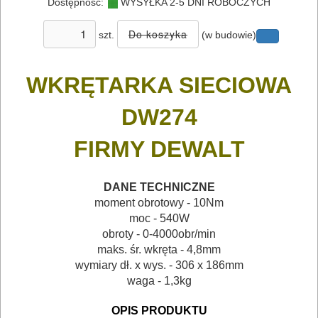
Dostępność:
WYSYŁKA 2-5 DNI ROBOCZYCH
I
szt.
(w budowie)
AKCESORIA
DO
WKRĘTARKA SIECIOWA
ELEKTRONARZĘDZI
DW274
MAGAZYNOWANIE
I
FIRMY DEWALT
TRANSPORTOWANIE
DANE TECHNICZNE
POMIAROWE
moment obrotowy - 10Nm
NARZĘDZIA
moc - 540W
obroty - 0-4000obr/min
BUDOWLANE
maks. śr. wkręta - 4,8mm
I
wymiary dł. x wys. - 306 x 186mm
ELEKTRY..
waga - 1,3kg
OPIS PRODUKTU
GLAZURNICZE