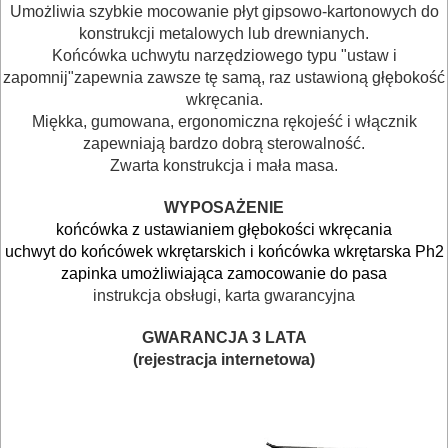
Umożliwia szybkie mocowanie płyt gipsowo-kartonowych do
AKCESORIA
konstrukcji metalowych lub drewnianych.
MASZYNKI
Końcówka uchwytu narzędziowego typu "ustaw i
zapomnij"zapewnia zawsze tę samą, raz ustawioną głębokość
URZĄDZENIA
wkręcania.
Miękka, gumowana, ergonomiczna rękojeść i włącznik
BUDOWLANE
zapewniają bardzo dobrą sterowalność.
MASZYNY
Zwarta konstrukcja i mała masa.
NARZĘDZIA
WYPOSAŻENIE
BRUKARSKIE
końcówka z ustawianiem głębokości wkręcania
uchwyt do końcówek wkrętarskich i końcówka wkrętarska Ph2
OBRÓBKA
zapinka umożliwiająca zamocowanie do pasa
instrukcja obsługi, karta gwarancyjna
DREWNA
GWARANCJA 3 LATA
OBRÓBKA
(rejestracja internetowa)
METALU
WARSZTATOWE