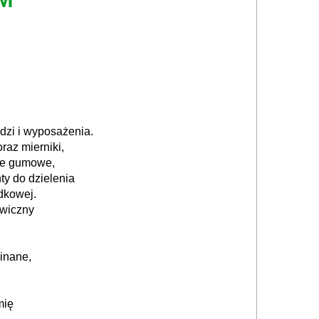
dzi i wyposażenia.
raz mierniki,
tle gumowe,
ty do dzielenia
dkowej.
awiczny
inane,
mię