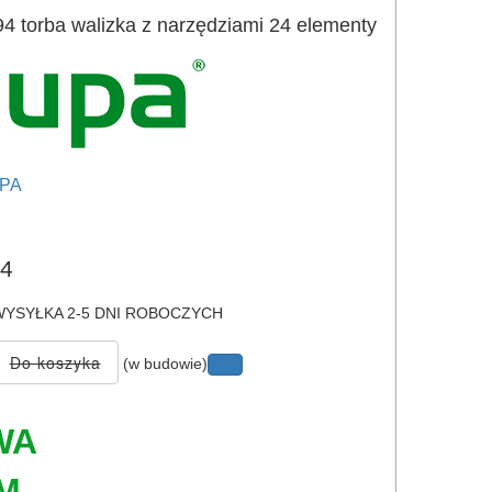
 torba walizka z narzędziami 24 elementy
PA
e
4
YSYŁKA 2-5 DNI ROBOCZYCH
(w budowie)
WA
M