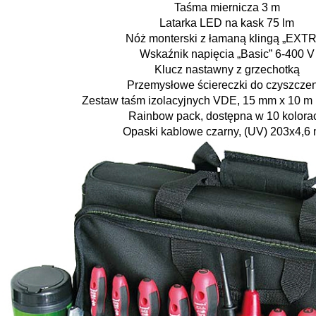
Taśma miernicza 3 m
Latarka LED na kask 75 lm
Nóż monterski z łamaną klingą „EXT
Wskaźnik napięcia „Basic” 6-400 V
Klucz nastawny z grzechotką
Przemysłowe ściereczki do czyszcze
Zestaw taśm izolacyjnych VDE, 15 mm x 10 m 
Rainbow pack, dostępna w 10 kolora
Opaski kablowe czarny, (UV) 203x4,6