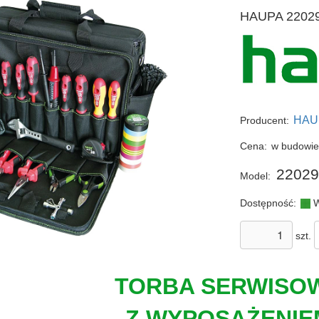
HAUPA 220294
HAU
Producent:
Cena:
w budowi
22029
Model:
Dostępność:
W
szt.
TORBA SERWISO
Z WYPOSAŻENIE