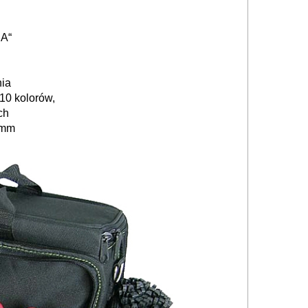
RA“
nia
10 kolorów,
ch
 mm