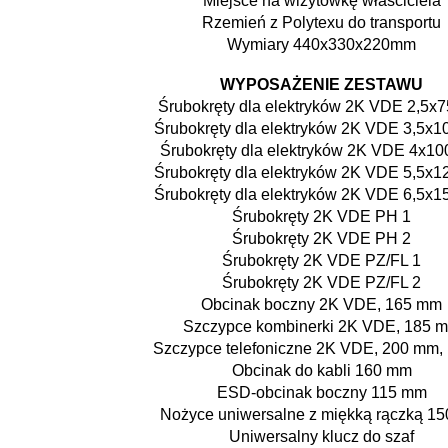
Miejsce na wizytówkę właściciela
Rzemień z Polytexu do transportu
Wymiary 440x330x220mm
WYPOSAŻENIE ZESTAWU
Śrubokręty dla elektryków 2K VDE 2,5x
Śrubokręty dla elektryków 2K VDE 3,5x
Śrubokręty dla elektryków 2K VDE 4x1
Śrubokręty dla elektryków 2K VDE 5,5x
Śrubokręty dla elektryków 2K VDE 6,5x
Śrubokręty 2K VDE PH 1
Śrubokręty 2K VDE PH 2
Śrubokręty 2K VDE PZ/FL 1
Śrubokręty 2K VDE PZ/FL 2
Obcinak boczny 2K VDE, 165 mm
Szczypce kombinerki 2K VDE, 185 
Szczypce telefoniczne 2K VDE, 200 mm, 
Obcinak do kabli 160 mm
ESD-obcinak boczny 115 mm
Nożyce uniwersalne z miękką rączką 1
Uniwersalny klucz do szaf