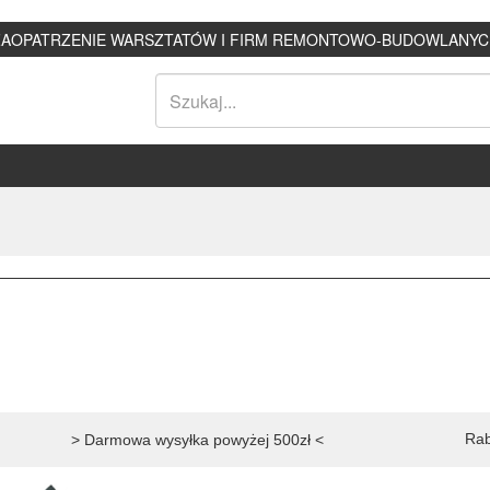
ZAOPATRZENIE WARSZTATÓW I FIRM REMONTOWO-BUDOWLANYC
Rab
> Darmowa wysyłka powyżej 500zł <