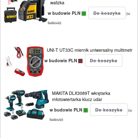
ROZRUCHOWE
walizka
PROSTOWNIKI
w budowie PLN
(w
I
budowie)
OSPRZĘT
AGREGATY
UNI-T UT33C miernik uniwersalny multimetr
PRĄDOWE
w budowie PLN
ODZIEŻ
ROBOCZA
I
MAKITA DLX3089T wkrętarka
BHP
młotowiertarka klucz udar
SPRZĘT
w budowie PLN
(w
AGD
budowie)
OGRODNICZE