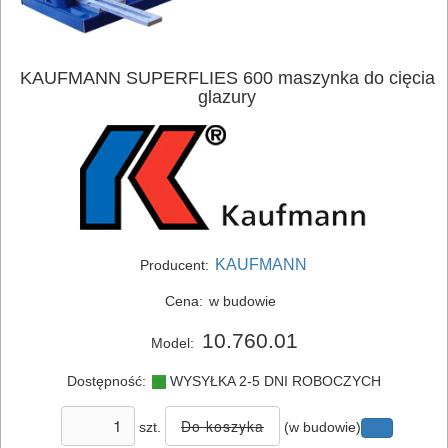
KAUFMANN SUPERFLIES 600 maszynka do cięcia
glazury
ELEKTRONARZĘDZIA
SIECIOWE
ELEKTRONARZĘDZIA
KAUFMANN
Producent:
AKUMULATOROWE
Cena:
w budowie
10.760.01
OSPRZĘT
Model:
I
Dostępność:
WYSYŁKA 2-5 DNI ROBOCZYCH
AKCESORIA
szt.
(w budowie)
DO