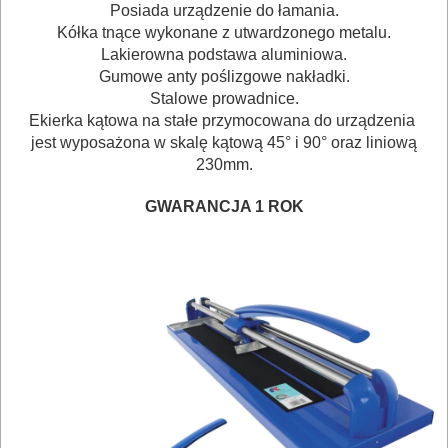
Posiada urządzenie do łamania.
Kółka tnące wykonane z utwardzonego metalu.
BUDOWLANE
Lakierowna podstawa aluminiowa.
MASZYNY
Gumowe anty poślizgowe nakładki.
NARZĘDZIA
Stalowe prowadnice.
Ekierka kątowa na stałe przymocowana do urządzenia
BRUKARSKIE
jest wyposażona w skalę kątową 45° i 90° oraz liniową
230mm.
OBRÓBKA
DREWNA
GWARANCJA 1 ROK
OBRÓBKA
METALU
WARSZTATOWE
I
RĘCZNE
NARZĘDZIA