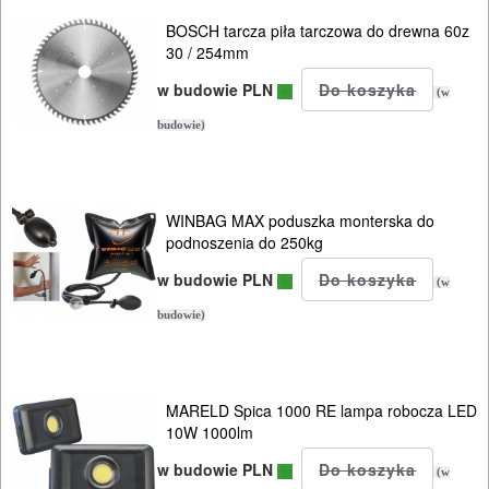
NARZĘDZIA
BOSCH tarcza piła tarczowa do drewna 60z
PILARKI-
30 / 254mm
KOSIARKI-
w budowie PLN
(w
KOSY
budowie)
MYJKI
CIŚNIENIOWE
WINBAG MAX poduszka monterska do
podnoszenia do 250kg
w budowie PLN
(w
budowie)
MARELD Spica 1000 RE lampa robocza LED
10W 1000lm
w budowie PLN
(w