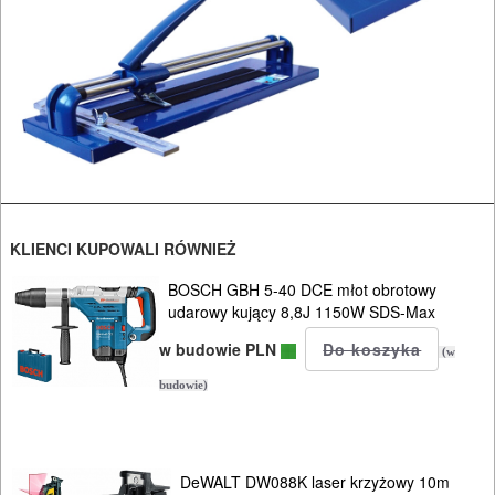
I
OSPRZĘT
HYDRAULICZNE
NARZĘDZIA
INSTALACYJNE,
PALNIKI
KLIENCI KUPOWALI RÓWNIEŻ
PNEUMATYCZNE
AKCESORIA
BOSCH GBH 5-40 DCE młot obrotowy
udarowy kujący 8,8J 1150W SDS-Max
KOMPRESORY
w budowie PLN
NARZĘDZIA
(w
budowie)
SPAWALNICTWO
URZĄDZENIA
DeWALT DW088K laser krzyżowy 10m