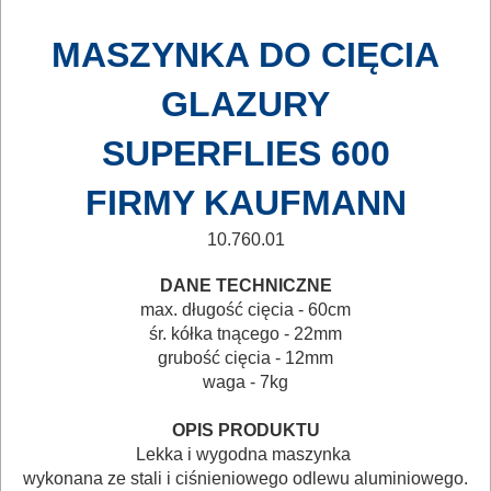
ELEKTRONARZĘDZI
MASZYNKA DO CIĘCIA
MAGAZYNOWANIE
GLAZURY
I
TRANSPORTOWANIE
SUPERFLIES 600
POMIAROWE
FIRMY KAUFMANN
NARZĘDZIA
10.760.01
BUDOWLANE
DANE TECHNICZNE
I
max. długość cięcia - 60cm
ELEKTRY..
śr. kółka tnącego - 22mm
grubość cięcia - 12mm
GLAZURNICZE
waga - 7kg
AKCESORIA
OPIS PRODUKTU
MASZYNKI
Lekka i wygodna maszynka
URZĄDZENIA
wykonana ze stali i ciśnieniowego odlewu aluminiowego.