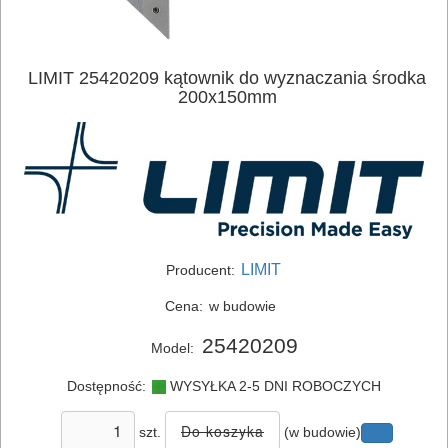
LIMIT 25420209 kątownik do wyznaczania środka
200x150mm
ELEKTRONARZĘDZIA
SIECIOWE
LIMIT
Producent:
ELEKTRONARZĘDZIA
AKUMULATOROWE
Cena:
w budowie
25420209
Model:
OSPRZĘT
I
Dostępność:
WYSYŁKA 2-5 DNI ROBOCZYCH
AKCESORIA
szt.
(w budowie)