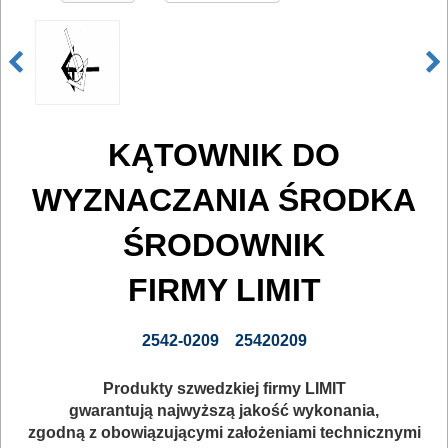
DO
ELEKTRONARZĘDZI
MAGAZYNOWANIE
I
TRANSPORTOWANIE
KĄTOWNIK DO
POMIAROWE
WYZNACZANIA ŚRODKA
NARZĘDZIA
ŚRODOWNIK
BUDOWLANE
I
FIRMY LIMIT
ELEKTRY..
2542-0209 25420209
GLAZURNICZE
AKCESORIA
Produkty szwedzkiej firmy LIMIT
gwarantują najwyższą jakość wykonania,
MASZYNKI
zgodną z obowiązującymi założeniami technicznymi