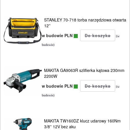
NARZĘDZIA
PILARKI-
STANLEY 70-718 torba narzędziowa otwarta
KOSIARKI-
12''
KOSY
w budowie PLN
(w
MYJKI
budowie)
CIŚNIENIOWE
MAKITA GA9063R szlifierka kątowa 230mm
2200W
w budowie PLN
(w
budowie)
MAKITA TW160DZ klucz udarowy 160Nm
3/8'' 12V bez aku