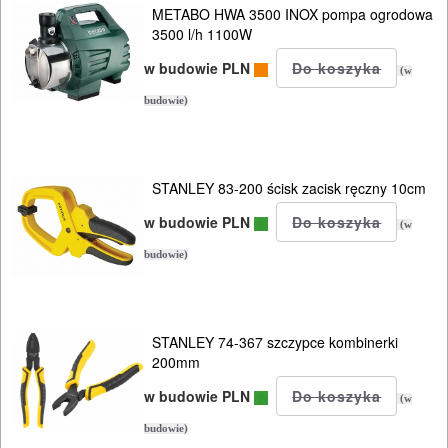
ROZRUCHOWE
METABO HWA 3500 INOX pompa ogrodowa
3500 l/h 1100W
PROSTOWNIKI
I
w budowie PLN
(w
OSPRZĘT
budowie)
AGREGATY
PRĄDOWE
STANLEY 83-200 ścisk zacisk ręczny 10cm
w budowie PLN
ODZIEŻ
(w
ROBOCZA
budowie)
I
BHP
STANLEY 74-367 szczypce kombinerki
200mm
SPRZĘT
AGD
w budowie PLN
(w
budowie)
OGRODNICZE