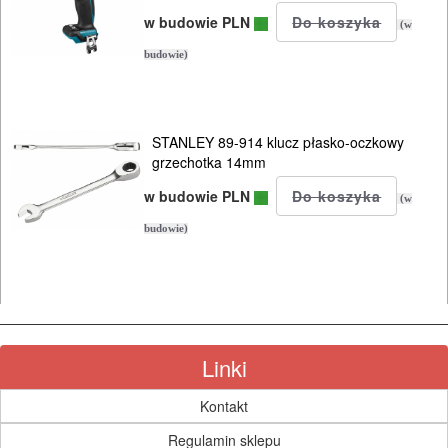
w budowie PLN
(w
budowie)
STANLEY 89-914 klucz płasko-oczkowy
grzechotka 14mm
w budowie PLN
(w
budowie)
Linki
Kontakt
Regulamin sklepu