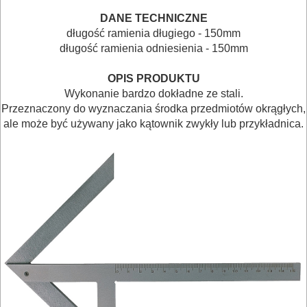
URZĄDZENIA
DANE TECHNICZNE
BUDOWLANE
długość ramienia długiego - 150mm
długość ramienia odniesienia - 150mm
MASZYNY
NARZĘDZIA
OPIS PRODUKTU
Wykonanie bardzo dokładne ze
stali.
BRUKARSKIE
Przeznaczony do wyznaczania środka przedmiotów okrągłych,
ale może być używany jako kątownik zwykły lub przykładnica.
OBRÓBKA
DREWNA
OBRÓBKA
METALU
WARSZTATOWE
I
RĘCZNE
NARZĘDZIA