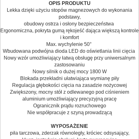
OPIS PRODUKTU
POMIAROWE
Lekka dzięki użyciu stopów magnezowych do wykonania
NARZĘDZIA
podstawy,
obudowy ostrza i osłony bezpieczeństwa
BUDOWLANE
Ergonomiczna, pokryta gumą rękojeść dająca większą kontrole
I
i komfort
Max. wychylenie 50°
ELEKTRY..
Wbudowana podwójna dioda LED do oświetlania linii cięcia
Nowy wzór umożliwiający łatwą obsługę przy uniwersalnym
GLAZURNICZE
zastosowaniu
AKCESORIA
Nowy silnik o dużej mocy 1800 W
Blokada przekładni ułatwiająca wymianę piły
MASZYNKI
Regulacja głębokości cięcia na zasadzie nożycowej
URZĄDZENIA
Zwiększony, mocny stół z odlewanego pod ciśnieniem
aluminium umożliwiający precyzyjną pracę
BUDOWLANE
Ogranicznik prądu rozruchowego
Nie współpracuje z szyną prowadzącą
MASZYNY
NARZĘDZIA
WYPOSAŻENIE
BRUKARSKIE
piła tarczowa, zderzak równoległy, króciec odsysający,