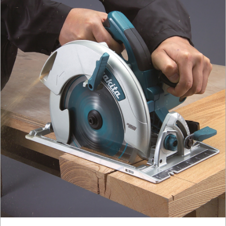
PRĄDOWE
ODZIEŻ
ROBOCZA
I
BHP
SPRZĘT
AGD
OGRODNICZE
NARZĘDZIA
PILARKI-
KOSIARKI-
KOSY
MYJKI