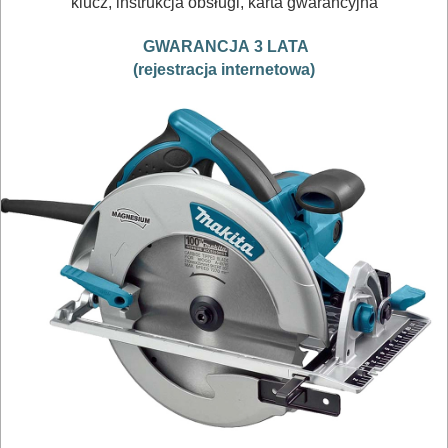
klucz, instrukcja obsługi, karta gwarancyjna
OBRÓBKA
GWARANCJA 3 LATA
DREWNA
(rejestracja internetowa)
OBRÓBKA
METALU
WARSZTATOWE
I
RĘCZNE
NARZĘDZIA
I
OSPRZĘT
HYDRAULICZNE
NARZĘDZIA