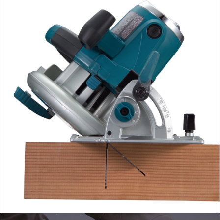
INSTALACYJNE,
PALNIKI
PNEUMATYCZNE
AKCESORIA
KOMPRESORY
NARZĘDZIA
SPAWALNICTWO
URZĄDZENIA
ROZRUCHOWE
PROSTOWNIKI
I
OSPRZĘT
AGREGATY