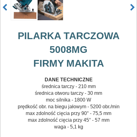
ELEKTRONARZĘDZIA
SIECIOWE
PILARKA TARCZOWA
ELEKTRONARZĘDZIA
AKUMULATOROWE
5008MG
OSPRZĘT
FIRMY MAKITA
I
AKCESORIA
DANE TECHNICZNE
średnica tarczy - 210 mm
DO
średnica otworu tarczy - 30 mm
ELEKTRONARZĘDZI
moc silnika - 1800 W
prędkość obr. na biegu jałowym - 5200 obr./min
MAGAZYNOWANIE
max zdolność cięcia przy 90° - 75,5 mm
I
max zdolność cięcia przy 45° - 57 mm
waga - 5,1 kg
TRANSPORTOWANIE