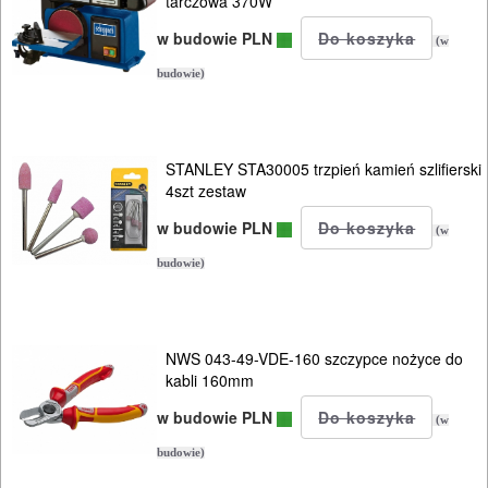
tarczowa 370W
w budowie PLN
(w
budowie)
STANLEY STA30005 trzpień kamień szlifierski
4szt zestaw
w budowie PLN
(w
budowie)
NWS 043-49-VDE-160 szczypce nożyce do
kabli 160mm
w budowie PLN
(w
budowie)