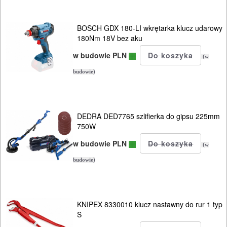
BOSCH GDX 180-LI wkrętarka klucz udarowy
180Nm 18V bez aku
w budowie PLN
(w
budowie)
DEDRA DED7765 szlifierka do gipsu 225mm
750W
w budowie PLN
(w
budowie)
KNIPEX 8330010 klucz nastawny do rur 1 typ
S