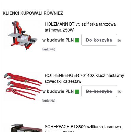
CIŚNIENIOWE
KLIENCI KUPOWALI RÓWNIEŻ
HOLZMANN BT 75 szlifierka tarczowa
taśmowa 250W
w budowie PLN
(w
budowie)
ROTHENBERGER 70140X klucz nastawny
szwedzki x3 zestaw
w budowie PLN
(w
budowie)
SCHEPPACH BTS800 szlifierka taśmowa