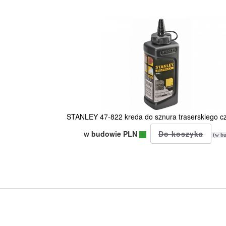
STANLEY 47-822 kreda do sznura traserskiego c
w budowie PLN
(w bu