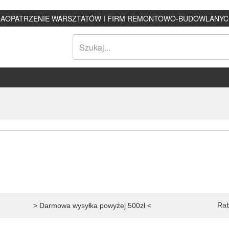
ZAOPATRZENIE WARSZTATÓW I FIRM REMONTOWO-BUDOWLANYC
Rab
> Darmowa wysyłka powyżej 500zł <