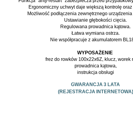
Funkcja "anty-restart" zabezpiecza przed przypadko
Ergonomiczny uchwyt daje większą kontrolę oraz 
Możliwość podłączenia zewnętrznego urządzenia
Ustawianie głębokości cięcia.
Regulowana prowadnica kątowa.
Łatwa wymiana ostrza.
Nie współpracuje z akumulatorem BL1
*
WYPOSAŻENIE
frez do rowków 100x22x6Z, klucz, worek n
prowadnica kątowa,
instrukcja obsługi
*
GWARANCJA 3 LATA
(REJESTRACJA INTERNETOWA