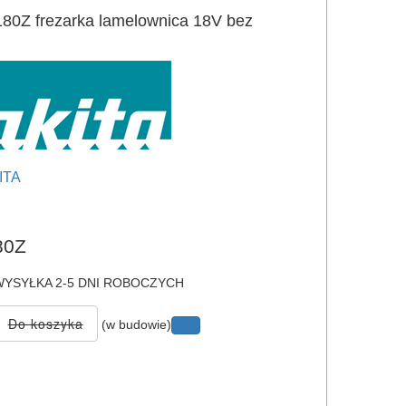
0Z frezarka lamelownica 18V bez
ITA
e
80Z
YSYŁKA 2-5 DNI ROBOCZYCH
(w budowie)