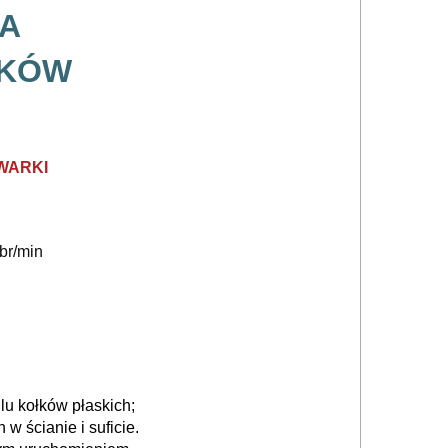
WA
WKÓW
WARKI
br/min
u kołków płaskich;
w ścianie i suficie.