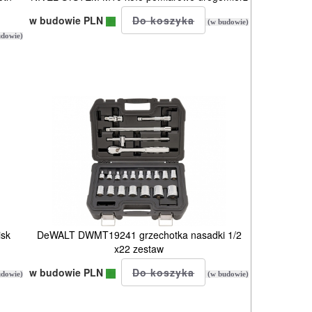
w budowie PLN
(w budowie)
dowie)
isk
DeWALT DWMT19241 grzechotka nasadki 1/2
x22 zestaw
w budowie PLN
dowie)
(w budowie)