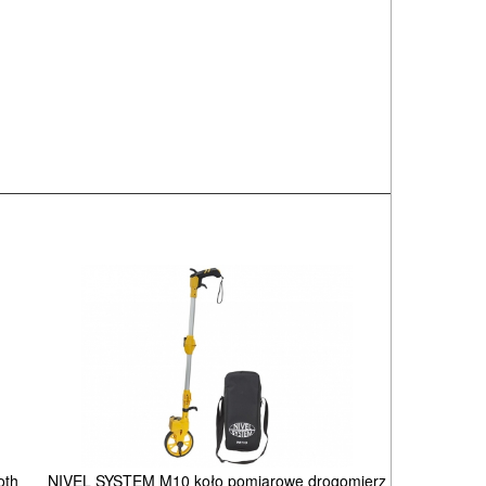
oth
NIVEL SYSTEM M10 koło pomiarowe drogomierz