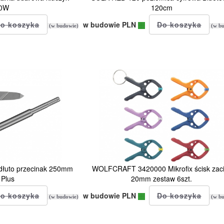
0W
120cm
w budowie PLN
(w budowie)
(w bu
dłuto przecinak 250mm
WOLFCRAFT 3420000 Mikrofix ścisk zac
Plus
20mm zestaw 6szt.
w budowie PLN
(w budowie)
(w bu