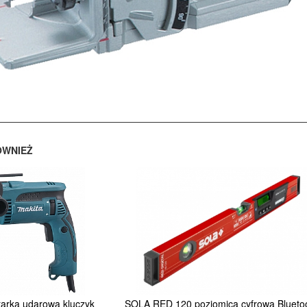
ÓWNIEŻ
arka udarowa kluczyk
SOLA RED 120 poziomica cyfrowa Blueto