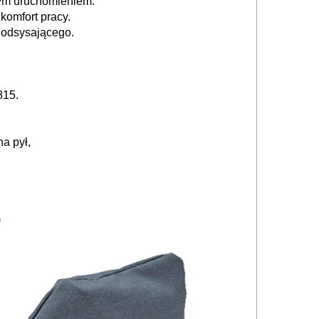
wym uruchomieniem.
komfort pracy.
 odsysającego.
815.
a pył,
)