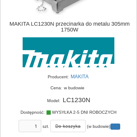
MAKITA LC1230N przecinarka do metalu 305mm
1750W
ELEKTRONARZĘDZIA
SIECIOWE
MAKITA
Producent:
ELEKTRONARZĘDZIA
Cena:
w budowie
AKUMULATOROWE
LC1230N
Model:
OSPRZĘT
Dostępność:
WYSYŁKA 2-5 DNI ROBOCZYCH
I
AKCESORIA
szt.
(w budowie)
DO