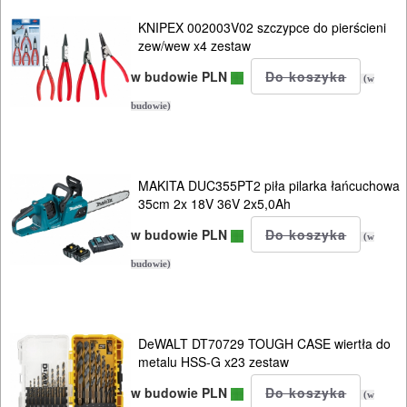
NARZĘDZIA
KNIPEX 002003V02 szczypce do pierścieni
PILARKI-
zew/wew x4 zestaw
KOSIARKI-
w budowie PLN
(w
KOSY
budowie)
MYJKI
CIŚNIENIOWE
MAKITA DUC355PT2 piła pilarka łańcuchowa
35cm 2x 18V 36V 2x5,0Ah
w budowie PLN
(w
budowie)
DeWALT DT70729 TOUGH CASE wiertła do
metalu HSS-G x23 zestaw
w budowie PLN
(w