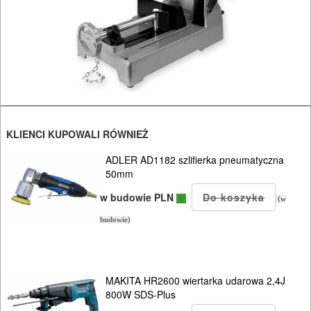
I
OSPRZĘT
HYDRAULICZNE
NARZĘDZIA
INSTALACYJNE,
PALNIKI
KLIENCI KUPOWALI RÓWNIEŻ
PNEUMATYCZNE
ADLER AD1182 szlifierka pneumatyczna
50mm
AKCESORIA
w budowie PLN
KOMPRESORY
(w
NARZĘDZIA
budowie)
SPAWALNICTWO
MAKITA HR2600 wiertarka udarowa 2,4J
URZĄDZENIA
800W SDS-Plus