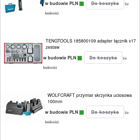
ROZRUCHOWE
w budowie PLN
(w
PROSTOWNIKI
budowie)
I
OSPRZĘT
TENGTOOLS 185800109 adapter łącznik x17
AGREGATY
zestaw
PRĄDOWE
w budowie PLN
(w
ODZIEŻ
budowie)
ROBOCZA
I
WOLFCRAFT przymiar skrzynka uciosowa
BHP
100mm
SPRZĘT
w budowie PLN
(w
AGD
budowie)
OGRODNICZE