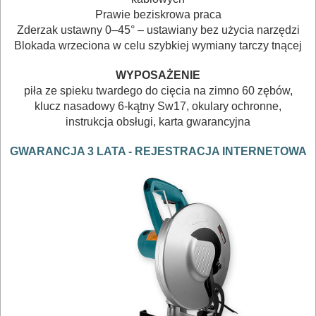
Prawie beziskrowa praca
BUDOWLANE
Zderzak ustawny 0–45° – ustawiany bez użycia narzędzi
Blokada wrzeciona w celu szybkiej wymiany tarczy tnącej
MASZYNY
NARZĘDZIA
WYPOSAŻENIE
BRUKARSKIE
piła ze spieku twardego do cięcia na zimno 60 zębów,
klucz nasadowy 6-kątny Sw17, okulary ochronne,
instrukcja obsługi, karta gwarancyjna
OBRÓBKA
DREWNA
GWARANCJA 3 LATA - REJESTRACJA INTERNETOWA
OBRÓBKA
METALU
WARSZTATOWE
I
RĘCZNE
NARZĘDZIA