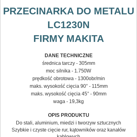
ELEKTRONARZĘDZI
PRZECINARKA DO METALU
MAGAZYNOWANIE
LC1230N
I
FIRMY MAKITA
TRANSPORTOWANIE
POMIAROWE
DANE TECHNICZNE
NARZĘDZIA
średnica tarczy - 305mm
moc silnika - 1.750W
BUDOWLANE
prędkość obrotowa - 1300obr/min
I
maks. wysokość cięcia 90° - 115mm
ELEKTRY..
maks. wysokość cięcia 45° - 90mm
waga - 19,3kg
GLAZURNICZE
AKCESORIA
OPIS PRODUKTU
Do stali, aluminium, miedzi i tworzyw sztucznych
MASZYNKI
Szybkie i czyste cięcie rur, kątowników oraz kanałów
URZĄDZENIA
kablowych