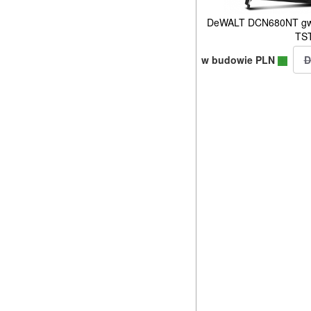
DeWALT DCN680NT gwo
TS
w budowie PLN