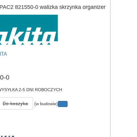
C2 821550-0 walizka skrzynka organizer
ITA
e
0-0
YSYŁKA 2-5 DNI ROBOCZYCH
(w budowie)