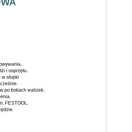
OWA
owywania,
zi i osprzętu.
 w słupki
ocześnie.
w po bokach walizek.
enia.
in. FESTOOL.
ędzie.