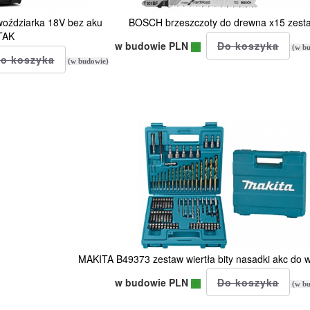
ździarka 18V bez aku
BOSCH brzeszczoty do drewna x15 zest
TAK
w budowie PLN
(w bu
(w budowie)
MAKITA B49373 zestaw wiertła bity nasadki akc do w
w budowie PLN
(w bu