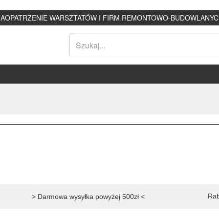
ZAOPATRZENIE WARSZTATÓW I FIRM REMONTOWO-BUDOWLANYC
Rab
> Darmowa wysyłka powyżej 500zł <