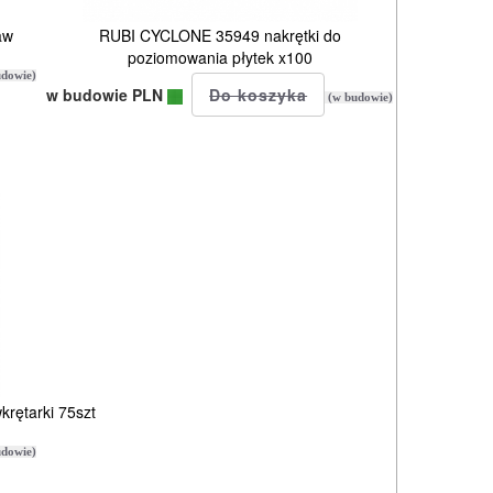
aw
RUBI CYCLONE 35949 nakrętki do
poziomowania płytek x100
dowie)
w budowie PLN
(w budowie)
krętarki 75szt
dowie)