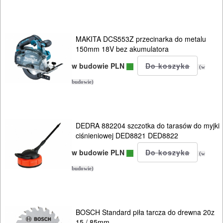
SPRZĘT
AGD
MAKITA DCS553Z przecinarka do metalu
OGRODNICZE
150mm 18V bez akumulatora
NARZĘDZIA
w budowie PLN
(w
PILARKI-
budowie)
KOSIARKI-
KOSY
MYJKI
DEDRA 882204 szczotka do tarasów do myjki
CIŚNIENIOWE
ciśnieniowej DED8821 DED8822
w budowie PLN
(w
budowie)
BOSCH Standard piła tarcza do drewna 20z
15 / 85mm