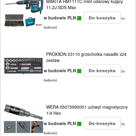
MAKITA HM1111C młot udarowy kujący
SPAWALNICTWO
11,2J SDS-Max
w budowie PLN
URZĄDZENIA
(w
ROZRUCHOWE
budowie)
PROSTOWNIKI
I
PROXXON 23110 grzechotka nasadki x24
OSPRZĘT
zestaw
w budowie PLN
AGREGATY
(w
PRĄDOWE
budowie)
ODZIEŻ
ROBOCZA
WERA 05073990001 uchwyt magnetyczny
1/4 Hex
I
BHP
w budowie PLN
(w
budowie)