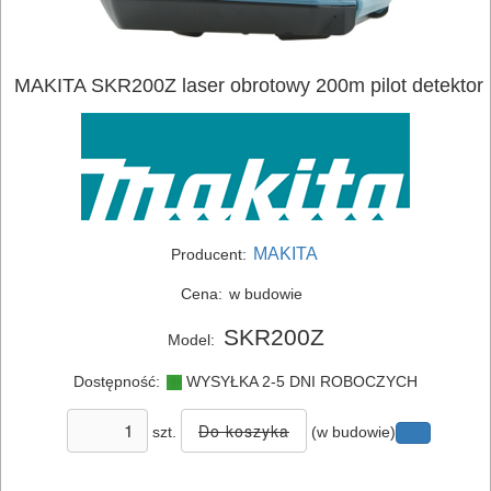
MAKITA SKR200Z laser obrotowy 200m pilot detektor
MAKITA
Producent:
Cena:
w budowie
ELEKTRONARZĘDZIA
SKR200Z
Model:
SIECIOWE
Dostępność:
WYSYŁKA 2-5 DNI ROBOCZYCH
ELEKTRONARZĘDZIA
AKUMULATOROWE
szt.
(w budowie)
OSPRZĘT