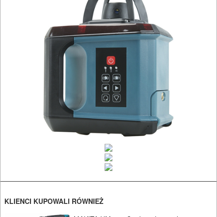
I
RĘCZNE
NARZĘDZIA
I
OSPRZĘT
HYDRAULICZNE
NARZĘDZIA
INSTALACYJNE,
PALNIKI
PNEUMATYCZNE
AKCESORIA
KOMPRESORY
KLIENCI KUPOWALI RÓWNIEŻ
NARZĘDZIA