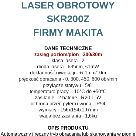
LASER OBROTOWY
I
AKCESORIA
SKR200Z
DO
FIRMY MAKITA
ELEKTRONARZĘDZI
DANE TECHNICZNE
MAGAZYNOWANIE
zasięg poziom/pion - 300/30m
I
klasa lasera - 2
dioda lasera - 635nm, <1mW
TRANSPORTOWANIE
dokładność niwelacji - +/-1mm/10m
prędkość obracania - 0, 300, 450, 600 obr/min
POMIAROWE
przyłącze statywu - 5/8"
NARZĘDZIA
temperatura pracy - -10°C do +50°C
zasilanie - 2 baterie LR20 1,5V
BUDOWLANE
ochrona przed pyłem i wodą - IP54
wymiary - 156x154x197mm
I
waga bez zasilania - 1,6kg
ELEKTRY..
OPIS PRODUKTU
Automatyczny i ręczny tryb obracania lub skanowania w pionie