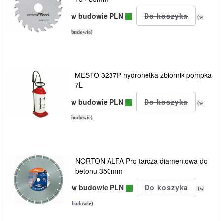
w budowie PLN
(w
budowie)
MESTO 3237P hydronetka zbiornik pompka
7L
w budowie PLN
(w
budowie)
NORTON ALFA Pro tarcza diamentowa do
betonu 350mm
w budowie PLN
(w
budowie)