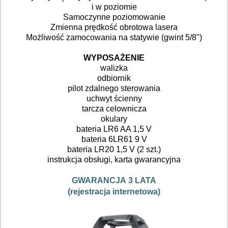
GLAZURNICZE
i w poziomie
AKCESORIA
Samoczynne poziomowanie
Zmienna prędkość obrotowa lasera
MASZYNKI
Możliwość zamocowania na statywie (gwint 5/8")
URZĄDZENIA
WYPOSAŻENIE
BUDOWLANE
walizka
odbiornik
MASZYNY
pilot zdalnego sterowania
uchwyt ścienny
NARZĘDZIA
tarcza celownicza
BRUKARSKIE
okulary
bateria LR6 AA 1,5 V
OBRÓBKA
bateria 6LR61 9 V
bateria LR20 1,5 V (2 szt.)
DREWNA
instrukcja obsługi, karta gwarancyjna
OBRÓBKA
GWARANCJA 3 LATA
(rejestracja internetowa)
METALU
WARSZTATOWE