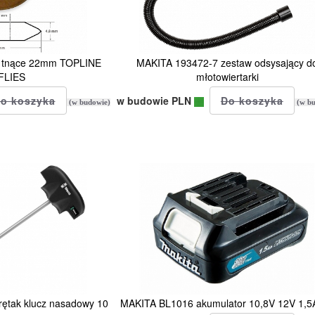
 tnące 22mm TOPLINE
MAKITA 193472-7 zestaw odsysający d
FLIES
młotowiertarki
w budowie PLN
(w budowie)
(w bu
tak klucz nasadowy 10
MAKITA BL1016 akumulator 10,8V 12V 1,5A