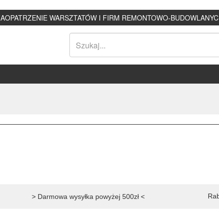
ZAOPATRZENIE WARSZTATÓW I FIRM REMONTOWO-BUDOWLANYC
Rab
> Darmowa wysyłka powyżej 500zł <