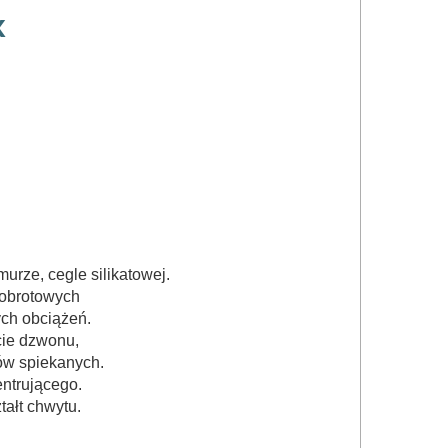
x
urze, cegle silikatowej.
-obrotowych
ch obciążeń.
cie dzwonu,
ów spiekanych.
entrującego.
ałt chwytu.