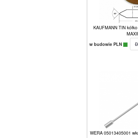
KAUFMANN TIN kółko
MAXI
w budowie PLN
WERA 05013405001 wkrę