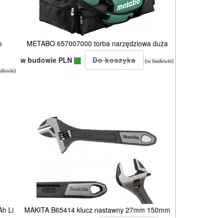
o
METABO 657007000 torba narzędziowa duża
w budowie PLN
(w budowie)
dowie)
h Li
MAKITA B65414 klucz nastawny 27mm 150mm