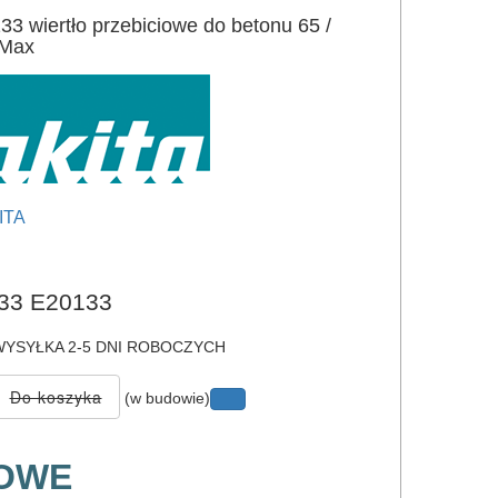
 wiertło przebiciowe do betonu 65 /
Max
ITA
e
33 E20133
YSYŁKA 2-5 DNI ROBOCZYCH
(w budowie)
IOWE