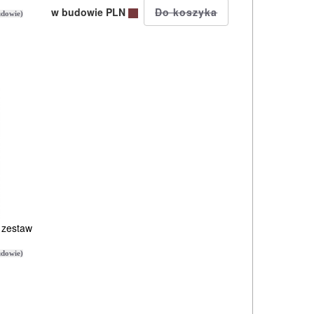
w budowie PLN
dowie)
 zestaw
dowie)