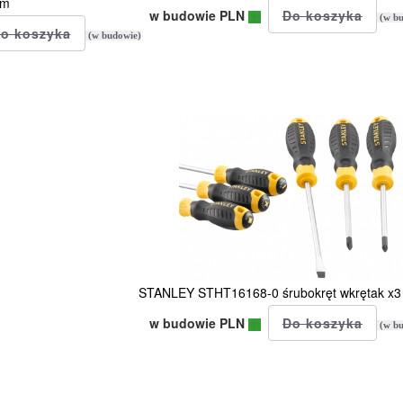
m
w budowie PLN
(w bu
(w budowie)
STANLEY STHT16168-0 śrubokręt wkrętak x3
w budowie PLN
(w bu