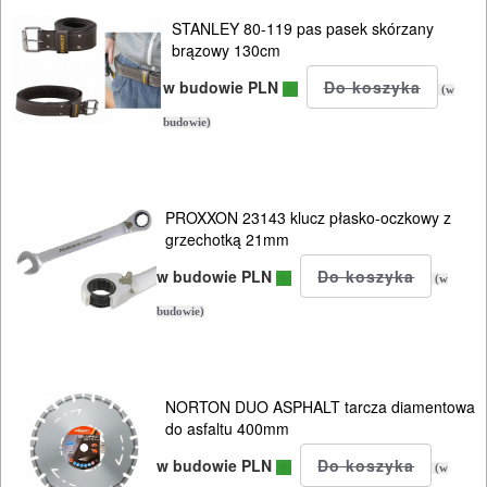
OGRODNICZE
STANLEY 80-119 pas pasek skórzany
brązowy 130cm
NARZĘDZIA
w budowie PLN
(w
PILARKI-
budowie)
KOSIARKI-
KOSY
MYJKI
PROXXON 23143 klucz płasko-oczkowy z
CIŚNIENIOWE
grzechotką 21mm
w budowie PLN
(w
budowie)
NORTON DUO ASPHALT tarcza diamentowa
do asfaltu 400mm
w budowie PLN
(w