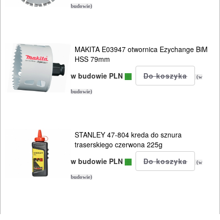
budowie)
MAKITA E03947 otwornica Ezychange BiM
HSS 79mm
w budowie PLN
(w
budowie)
STANLEY 47-804 kreda do sznura
traserskiego czerwona 225g
w budowie PLN
(w
budowie)