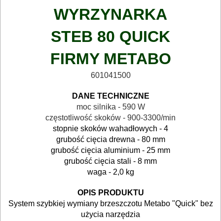
AKCESORIA
WYRZYNARKA
DO
ELEKTRONARZĘDZI
STEB 80 QUICK
MAGAZYNOWANIE
FIRMY METABO
I
601041500
TRANSPORTOWANIE
DANE TECHNICZNE
POMIAROWE
moc silnika - 590 W
częstotliwość skoków - 900-3300/min
NARZĘDZIA
stopnie skoków wahadłowych - 4
BUDOWLANE
grubość cięcia drewna - 80 mm
grubość cięcia aluminium - 25 mm
I
grubość cięcia stali - 8 mm
ELEKTRY..
waga - 2,0 kg
GLAZURNICZE
OPIS PRODUKTU
System szybkiej wymiany brzeszczotu Metabo "Quick" bez
AKCESORIA
użycia narzędzia