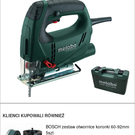
NARZĘDZIA
I
OSPRZĘT
HYDRAULICZNE
NARZĘDZIA
INSTALACYJNE,
PALNIKI
PNEUMATYCZNE
AKCESORIA
KOMPRESORY
NARZĘDZIA
KLIENCI KUPOWALI RÓWNIEŻ
SPAWALNICTWO
BOSCH zestaw otwornice koronki 60-92mm
5szt