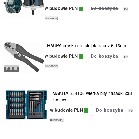
URZĄDZENIA
w budowie PLN
(w
ROZRUCHOWE
budowie)
PROSTOWNIKI
I
OSPRZĘT
HAUPA praska do tulejek trapez 6-16mm
AGREGATY
w budowie PLN
(w
PRĄDOWE
budowie)
ODZIEŻ
ROBOCZA
MAKITA B54106 wiertła bity nasadki x38
I
zestaw
BHP
w budowie PLN
(w
budowie)
SPRZĘT
AGD