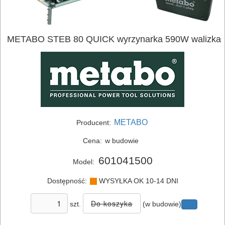
METABO STEB 80 QUICK wyrzynarka 590W walizka
ELEKTRONARZĘDZIA
METABO
Producent:
SIECIOWE
Cena:
w budowie
ELEKTRONARZĘDZIA
601041500
Model:
AKUMULATOROWE
Dostępność:
WYSYŁKA OK 10-14 DNI
OSPRZĘT
szt.
(w budowie)
I