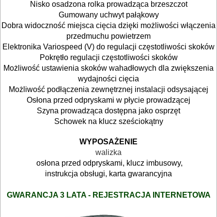
MASZYNKI
Nisko osadzona rolka prowadząca brzeszczot
URZĄDZENIA
Gumowany uchwyt pałąkowy
Dobra widoczność miejsca cięcia dzięki możliwości włączenia
przedmuchu powietrzem
BUDOWLANE
Elektronika Variospeed (V) do regulacji częstotliwości skoków
MASZYNY
Pokrętło regulacji częstotliwości skoków
NARZĘDZIA
Możliwość ustawienia skoków wahadłowych dla zwiększenia
wydajności cięcia
BRUKARSKIE
Możliwość podłączenia zewnętrznej instalacji odsysającej
Osłona przed odpryskami w płycie prowadzącej
OBRÓBKA
Szyna prowadząca dostępna jako osprzęt
DREWNA
Schowek na klucz sześciokątny
WYPOSAŻENIE
OBRÓBKA
walizka
METALU
osłona przed odpryskami, klucz imbusowy,
instrukcja obsługi, karta gwarancyjna
WARSZTATOWE
GWARANCJA 3 LATA - REJESTRACJA INTERNETOWA
I
RĘCZNE