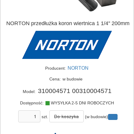
NORTON przedłużka koron wiertnica 1 1/4'' 200mm
ELEKTRONARZĘDZIA
SIECIOWE
ELEKTRONARZĘDZIA
AKUMULATOROWE
NORTON
Producent:
OSPRZĘT
Cena:
w budowie
I
310004571 00310004571
Model:
AKCESORIA
DO
Dostępność:
WYSYŁKA 2-5 DNI ROBOCZYCH
ELEKTRONARZĘDZI
szt.
(w budowie)
MAGAZYNOWANIE