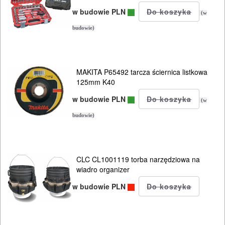
OSPRZĘT
w budowie PLN
(w
AGREGATY
budowie)
PRĄDOWE
ODZIEŻ
MAKITA P65492 tarcza ściernica listkowa
ROBOCZA
125mm K40
I
w budowie PLN
(w
BHP
budowie)
SPRZĘT
AGD
CLC CL1001119 torba narzędziowa na
wiadro organizer
OGRODNICZE
w budowie PLN
NARZĘDZIA
PILARKI-
KOSIARKI-