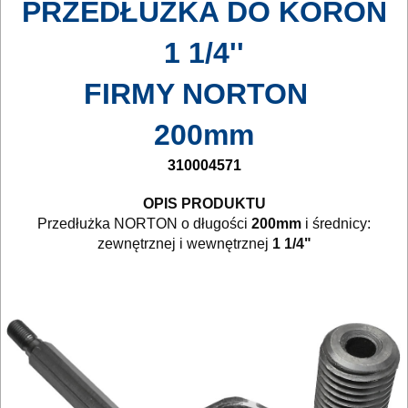
PRZEDŁUŻKA DO KORON
I
TRANSPORTOWANIE
1 1/4''
POMIAROWE
FIRMY NORTON
NARZĘDZIA
200mm
BUDOWLANE
I
310004571
ELEKTRY..
OPIS PRODUKTU
Przedłużka NORTON o długości
200mm
i średnicy:
GLAZURNICZE
zewnętrznej i wewnętrznej
1 1/4"
AKCESORIA
*
MASZYNKI
URZĄDZENIA
BUDOWLANE
MASZYNY