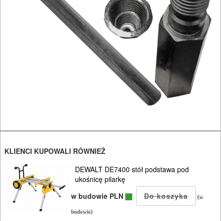
NARZĘDZIA
BRUKARSKIE
OBRÓBKA
DREWNA
OBRÓBKA
METALU
WARSZTATOWE
I
RĘCZNE
KLIENCI KUPOWALI RÓWNIEŻ
NARZĘDZIA
DEWALT DE7400 stół podstawa pod
ukośnicę pilarkę
I
w budowie PLN
OSPRZĘT
(w
budowie)