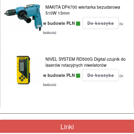
KOSY
MAKITA DP4700 wiertarka bezudarowa
510W 13mm
MYJKI
w budowie PLN
CIŚNIENIOWE
(w
budowie)
NIVEL SYSTEM RD500G Digital czujnik do
laserów rotacyjnych niwelatorów
w budowie PLN
(w
budowie)
Linki