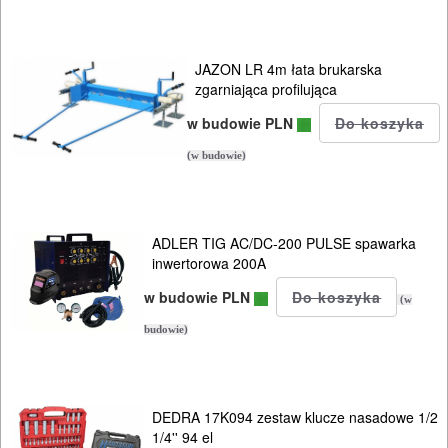
HYDRAULICZNE
NARZĘDZIA
INSTALACYJNE,
JAZON LR 4m łata brukarska
zgarniająca profilująca
PALNIKI
w budowie PLN
PNEUMATYCZNE
(w budowie)
AKCESORIA
KOMPRESORY
NARZĘDZIA
ADLER TIG AC/DC-200 PULSE spawarka
inwertorowa 200A
SPAWALNICTWO
w budowie PLN
(w
URZĄDZENIA
budowie)
ROZRUCHOWE
PROSTOWNIKI
I
DEDRA 17K094 zestaw klucze nasadowe 1/2
1/4'' 94 el