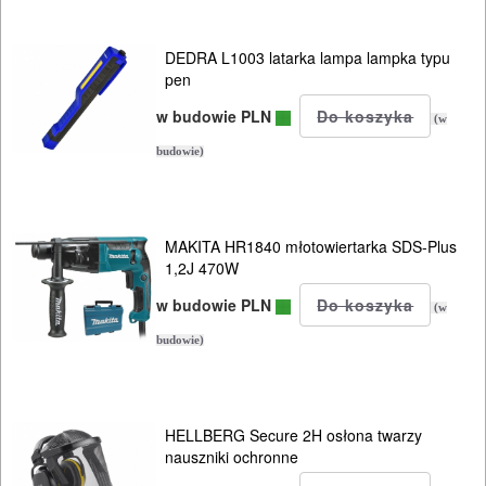
OGRODNICZE
DEDRA L1003 latarka lampa lampka typu
NARZĘDZIA
pen
PILARKI-
w budowie PLN
(w
KOSIARKI-
budowie)
KOSY
MYJKI
CIŚNIENIOWE
MAKITA HR1840 młotowiertarka SDS-Plus
1,2J 470W
w budowie PLN
(w
budowie)
HELLBERG Secure 2H osłona twarzy
nauszniki ochronne