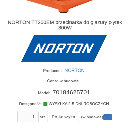
NORTON TT200EM przecinarka do glazury płytek
800W
ELEKTRONARZĘDZIA
NORTON
Producent:
SIECIOWE
Cena:
w budowie
ELEKTRONARZĘDZIA
70184625701
Model:
AKUMULATOROWE
Dostępność:
WYSYŁKA 2-5 DNI ROBOCZYCH
OSPRZĘT
szt.
(w budowie)
I