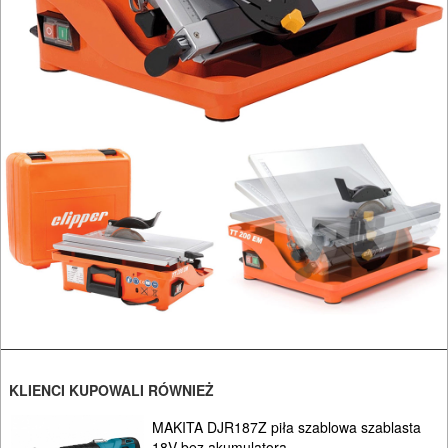
RĘCZNE
NARZĘDZIA
I
OSPRZĘT
HYDRAULICZNE
NARZĘDZIA
INSTALACYJNE,
PALNIKI
PNEUMATYCZNE
AKCESORIA
KOMPRESORY
NARZĘDZIA
KLIENCI KUPOWALI RÓWNIEŻ
SPAWALNICTWO
MAKITA DJR187Z piła szablowa szablasta
18V bez akumulatora