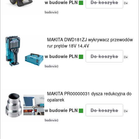
w budowie PLN
(w
budowie)
MAKITA DWD181ZJ wykrywacz przewodów
rur prętów 18V 14,4V
w budowie PLN
(w
budowie)
MAKITA PR00000031 dysza redukcyjna do
opalarek
w budowie PLN
(w
budowie)