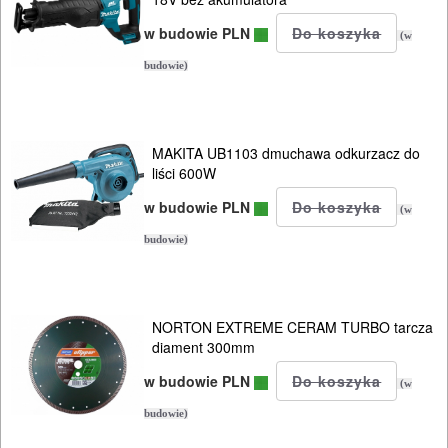
URZĄDZENIA
w budowie PLN
(w
ROZRUCHOWE
budowie)
PROSTOWNIKI
I
OSPRZĘT
MAKITA UB1103 dmuchawa odkurzacz do
liści 600W
AGREGATY
w budowie PLN
(w
PRĄDOWE
budowie)
ODZIEŻ
ROBOCZA
I
NORTON EXTREME CERAM TURBO tarcza
diament 300mm
BHP
w budowie PLN
(w
SPRZĘT
budowie)
AGD