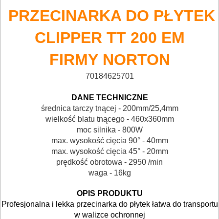
AKCESORIA
PRZECINARKA DO PŁYTEK
DO
ELEKTRONARZĘDZI
CLIPPER TT 200 EM
MAGAZYNOWANIE
FIRMY
NORTON
I
70184625701
TRANSPORTOWANIE
DANE TECHNICZNE
POMIAROWE
średnica tarczy tnącej - 200mm/25,4mm
wielkość blatu tnącego - 460x360mm
NARZĘDZIA
moc silnika - 800W
BUDOWLANE
max. wysokość cięcia 90° - 40mm
max. wysokość cięcia 45° - 20mm
I
prędkość obrotowa - 2950 /min
ELEKTRY..
waga - 16kg
GLAZURNICZE
OPIS PRODUKTU
Profesjonalna i lekka przecinarka do płytek łatwa do transportu
AKCESORIA
w walizce ochronnej