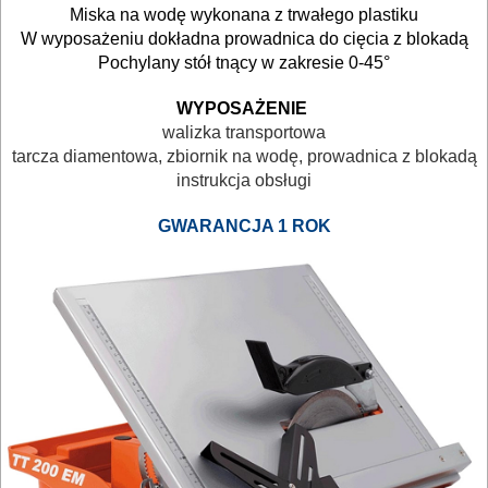
MASZYNKI
Miska na wodę wykonana z trwałego plastiku
W wyposażeniu dokładna prowadnica do cięcia z blokadą
URZĄDZENIA
Pochylany stół tnący w zakresie 0-45°
BUDOWLANE
WYPOSAŻENIE
MASZYNY
walizka transportowa
tarcza diamentowa, zbiornik na wodę, prowadnica z blokadą
NARZĘDZIA
instrukcja obsługi
BRUKARSKIE
GWARANCJA
1 ROK
OBRÓBKA
DREWNA
OBRÓBKA
METALU
WARSZTATOWE
I