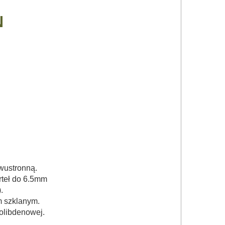
N
wustronną.
rteł do 6.5mm
.
 szklanym.
olibdenowej.