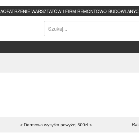
ZAOPATRZENIE WARSZTATÓW I FIRM REMONTOWO-BUDOWLANYC
Rab
> Darmowa wysyłka powyżej 500zł <