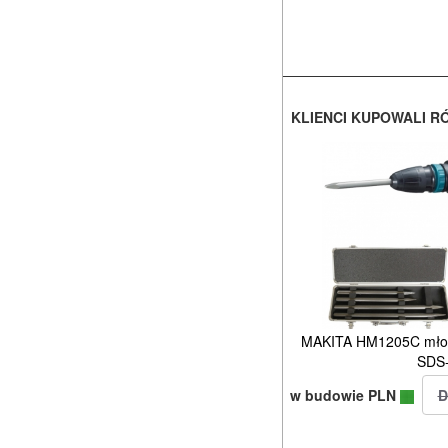
KLIENCI KUPOWALI R
MAKITA HM1205C młot 
SDS
w budowie PLN