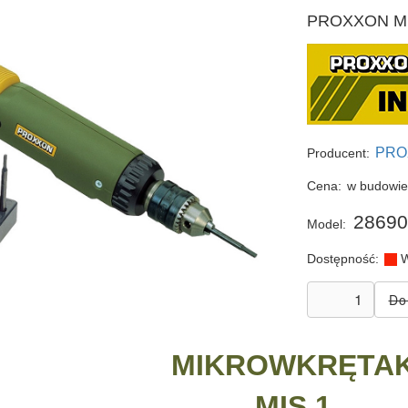
PROXXON MIS 
PRO
Producent:
Cena:
w budowi
28690
Model:
Dostępność:
W
MIKROWKRĘTA
MIS 1