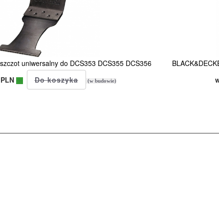
szczot uniwersalny do DCS353 DCS355 DCS356
BLACK&DECKER
 PLN
(w budowie)