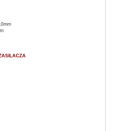
-5.0mm
mm
ZASILACZA