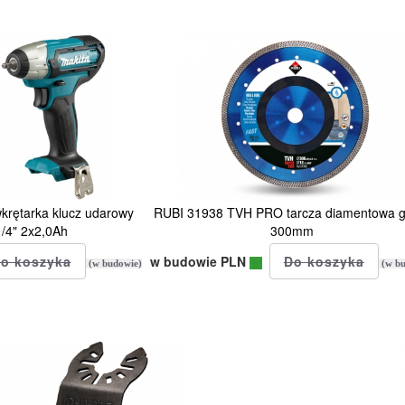
ętarka klucz udarowy
RUBI 31938 TVH PRO tarcza diamentowa g
/4" 2x2,0Ah
300mm
w budowie PLN
(w budowie)
(w bu