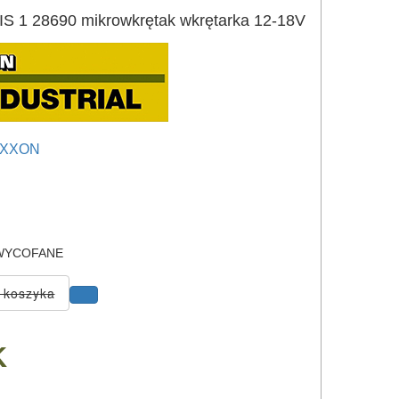
1 28690 mikrowkrętak wkrętarka 12-18V
XXON
e
YCOFANE
K