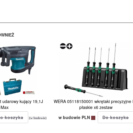
ÓWNIEŻ
udarowy kujący 19,1J
WERA 05118150001 wkrętaki precyzyjne
-Max
płaskie x6 zestaw
w budowie PLN
(w budowie)