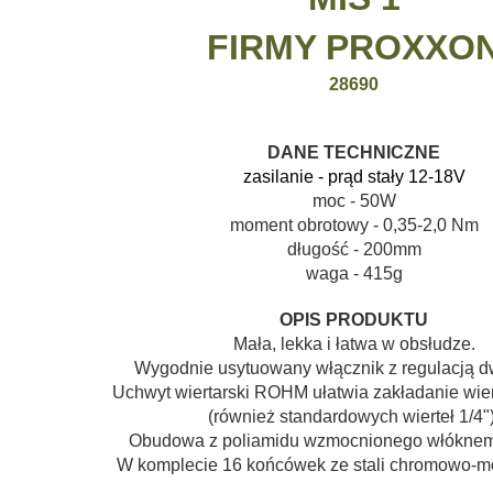
FIRMY
PROXXO
28690
DANE TECHNICZNE
zasilanie - prąd stały 12-18V
moc - 50W
moment obrotowy - 0,35-2,0 Nm
długość - 200mm
waga - 415g
OPIS PRODUKTU
Mała, lekka i łatwa w obsłudze.
Wygodnie usytuowany włącznik z regulacją d
Uchwyt wiertarski ROHM ułatwia zakładanie wie
(również standardowych wierteł 1/4")
Obudowa z poliamidu wzmocnionego włóknem
W komplecie 16 końcówek ze stali chromowo-m