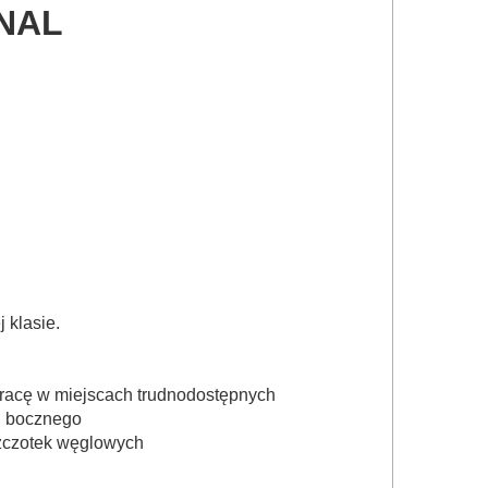
NAL
 klasie.
racę w miejscach trudnodostępnych
u bocznego
zczotek węglowych