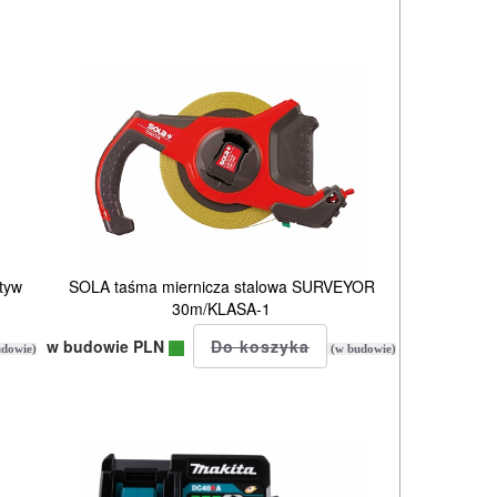
tyw
SOLA taśma miernicza stalowa SURVEYOR
30m/KLASA-1
w budowie PLN
dowie)
(w budowie)