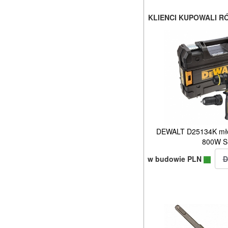
KLIENCI KUPOWALI R
DEWALT D25134K młot
800W S
w budowie PLN