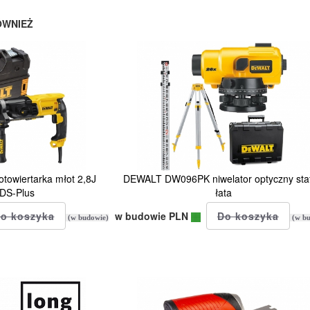
ÓWNIEŻ
owiertarka młot 2,8J
DEWALT DW096PK niwelator optyczny sta
DS-Plus
łata
w budowie PLN
(w budowie)
(w bu