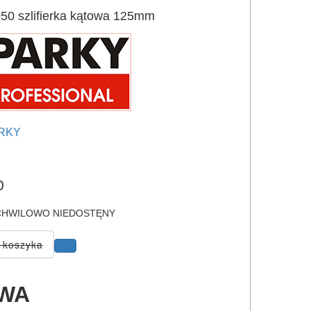
 szlifierka kątowa 125mm
RKY
e
0
HWILOWO NIEDOSTĘNY
OWA