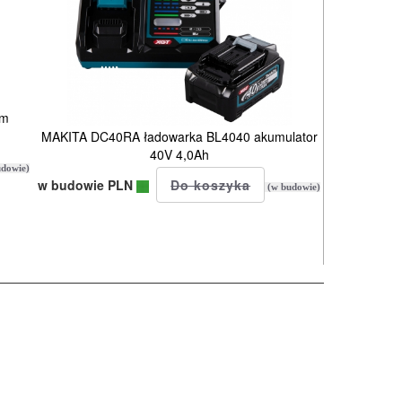
mm
MAKITA DC40RA ładowarka BL4040 akumulator
40V 4,0Ah
dowie)
w budowie PLN
(w budowie)