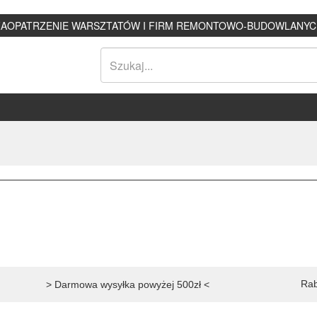
ZAOPATRZENIE WARSZTATÓW I FIRM REMONTOWO-BUDOWLANYC
Rab
> Darmowa wysyłka powyżej 500zł <