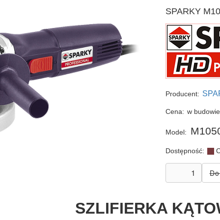
SPARKY M1050
SPA
Producent:
Cena:
w budowi
M105
Model:
Dostępność:
C
SZLIFIERKA KĄT