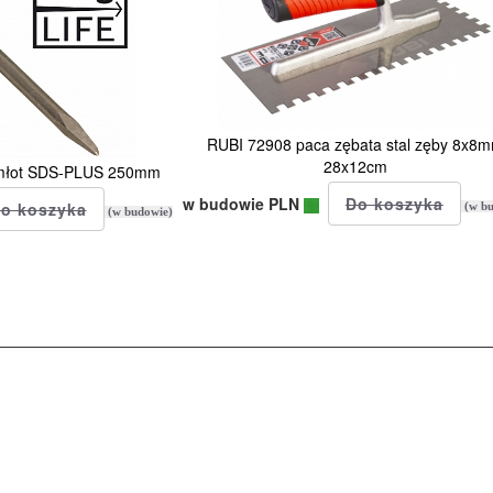
RUBI 72908 paca zębata stal zęby 8x8
28x12cm
 młot SDS-PLUS 250mm
w budowie PLN
(w bu
(w budowie)