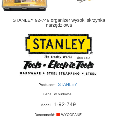
STANLEY 92-749 organizer wysoki skrzynka
narzędziowa
ELEKTRONARZĘDZIA
SIECIOWE
ELEKTRONARZĘDZIA
AKUMULATOROWE
OSPRZĘT
I
STANLEY
Producent:
AKCESORIA
DO
Cena:
w budowie
ELEKTRONARZĘDZI
1-92-749
Model:
MAGAZYNOWANIE
Dostępność:
WYCOFANE