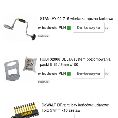
OSPRZĘT
AGREGATY
STANLEY 02-715 wiertarka ręczna korbowa
PRĄDOWE
w budowie PLN
(w
ODZIEŻ
budowie)
ROBOCZA
I
RUBI 02866 DELTA system poziomowania
BHP
paski 6-15 / 3mm x100
w budowie PLN
SPRZĘT
(w
AGD
budowie)
OGRODNICZE
NARZĘDZIA
DeWALT DT7275 bity końcówki udarowe
Torx 57mm x10 zestaw
PILARKI-