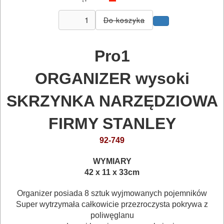
I
TRANSPORTOWANIE
POMIAROWE
Pro1
NARZĘDZIA
ORGANIZER wysoki
BUDOWLANE
I
SKRZYNKA NARZĘDZIOWA
ELEKTRY..
FIRMY STANLEY
GLAZURNICZE
92-749
AKCESORIA
*
WYMIARY
MASZYNKI
42 x 11 x 33
cm
URZĄDZENIA
Organizer posiada 8 sztuk wyjmowanych pojemników
Super wytrzymała całkowicie przezroczysta pokrywa z
BUDOWLANE
poliwęglanu
MASZYNY