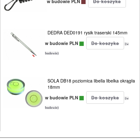
KOSIARKI-
w budowie PLN
KOSY
MYJKI
CIŚNIENIOWE
DEDRA DED0191 rysik traserski 145mm
w budowie PLN
(w
budowie)
SOLA DB18 poziomica libella libelka okrągła
18mm
w budowie PLN
(w
budowie)