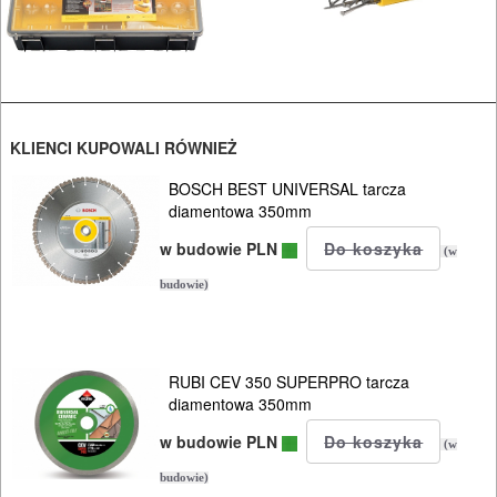
HYDRAULICZNE
NARZĘDZIA
INSTALACYJNE,
PALNIKI
KLIENCI KUPOWALI RÓWNIEŻ
PNEUMATYCZNE
BOSCH BEST UNIVERSAL tarcza
AKCESORIA
diamentowa 350mm
KOMPRESORY
w budowie PLN
(w
NARZĘDZIA
budowie)
SPAWALNICTWO
URZĄDZENIA
RUBI CEV 350 SUPERPRO tarcza
diamentowa 350mm
ROZRUCHOWE
w budowie PLN
PROSTOWNIKI
(w
I
budowie)