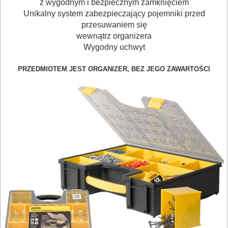
z wygodnym i bezpiecznym zamknięciem
NARZĘDZIA
Unikalny system zabezpieczający pojemniki przed
przesuwaniem się
BRUKARSKIE
wewnątrz organizera
Wygodny uchwyt
OBRÓBKA
DREWNA
PRZEDMIOTEM JEST ORGANIZER, BEZ JEGO ZAWARTOŚCI
OBRÓBKA
METALU
WARSZTATOWE
I
RĘCZNE
NARZĘDZIA
I
OSPRZĘT