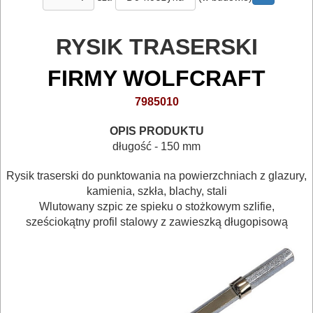
MAGAZYNOWANIE
I
RYSIK TRASERSKI
TRANSPORTOWANIE
FIRMY WOLFCRAFT
POMIAROWE
7985010
NARZĘDZIA
BUDOWLANE
OPIS PRODUKTU
długość - 150 mm
I
ELEKTRY..
Rysik traserski do punktowania na powierzchniach z glazury,
kamienia, szkła, blachy, stali
GLAZURNICZE
Wlutowany szpic ze spieku o stożkowym szlifie,
sześciokątny profil stalowy z zawieszką długopisową
AKCESORIA
MASZYNKI
URZĄDZENIA
BUDOWLANE