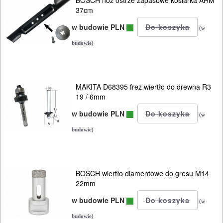
PILARKI-
37cm
KOSIARKI-
w budowie PLN
KOSY
(w
MYJKI
budowie)
CIŚNIENIOWE
MAKITA D68395 frez wiertło do drewna R3
19 / 6mm
w budowie PLN
(w
budowie)
BOSCH wiertło diamentowe do gresu M14
22mm
w budowie PLN
(w
budowie)