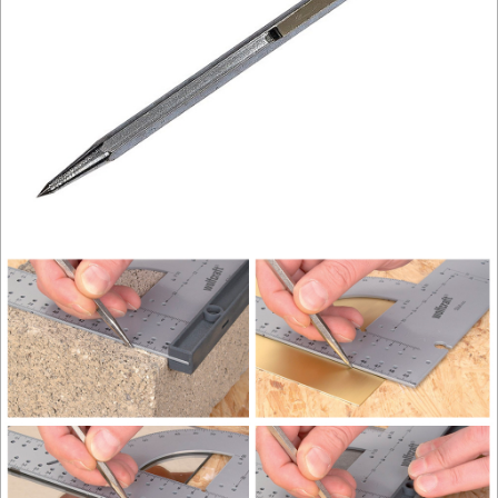
MASZYNY
NARZĘDZIA
BRUKARSKIE
OBRÓBKA
DREWNA
OBRÓBKA
METALU
WARSZTATOWE
I
RĘCZNE
NARZĘDZIA
I
OSPRZĘT