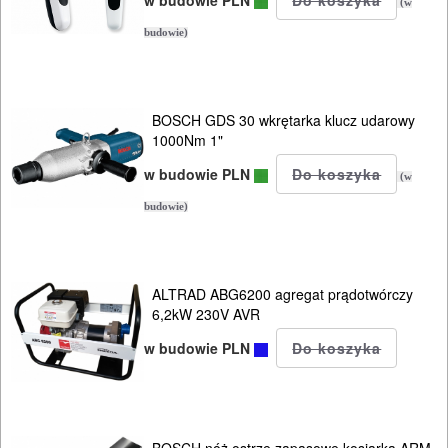
I
(w
budowie)
OSPRZĘT
AGREGATY
PRĄDOWE
BOSCH GDS 30 wkrętarka klucz udarowy
1000Nm 1"
ODZIEŻ
w budowie PLN
(w
ROBOCZA
budowie)
I
BHP
ALTRAD ABG6200 agregat prądotwórczy
SPRZĘT
6,2kW 230V AVR
AGD
w budowie PLN
OGRODNICZE
NARZĘDZIA
BOSCH nóż ostrze zapasowe kosiarka ARM