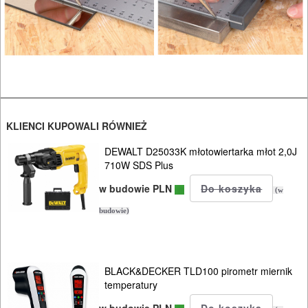
HYDRAULICZNE
NARZĘDZIA
INSTALACYJNE,
PALNIKI
PNEUMATYCZNE
KLIENCI KUPOWALI RÓWNIEŻ
AKCESORIA
DEWALT D25033K młotowiertarka młot 2,0J
KOMPRESORY
710W SDS Plus
NARZĘDZIA
w budowie PLN
(w
budowie)
SPAWALNICTWO
URZĄDZENIA
ROZRUCHOWE
BLACK&DECKER TLD100 pirometr miernik
temperatury
PROSTOWNIKI
w budowie PLN