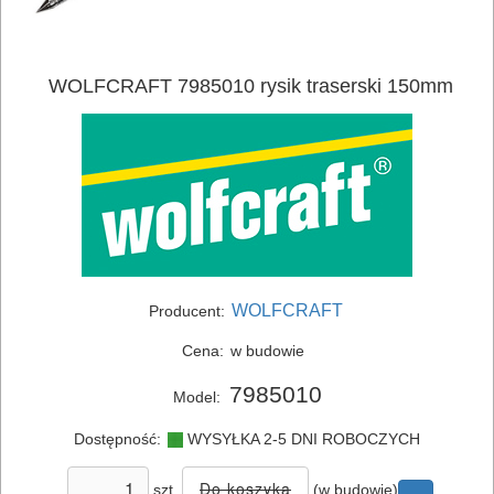
WOLFCRAFT 7985010 rysik traserski 150mm
ELEKTRONARZĘDZIA
SIECIOWE
ELEKTRONARZĘDZIA
AKUMULATOROWE
WOLFCRAFT
Producent:
OSPRZĘT
Cena:
w budowie
I
AKCESORIA
7985010
Model:
DO
Dostępność:
WYSYŁKA 2-5 DNI ROBOCZYCH
ELEKTRONARZĘDZI
szt.
(w budowie)