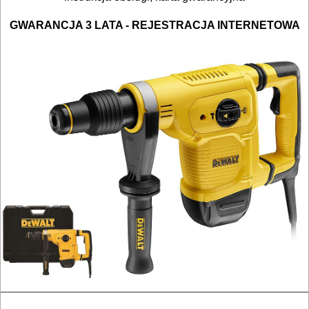
OSPRZĘT
GWARANCJA 3 LATA - REJESTRACJA INTERNETOWA
HYDRAULICZNE
NARZĘDZIA
INSTALACYJNE,
PALNIKI
PNEUMATYCZNE
AKCESORIA
KOMPRESORY
NARZĘDZIA
SPAWALNICTWO
URZĄDZENIA
ROZRUCHOWE