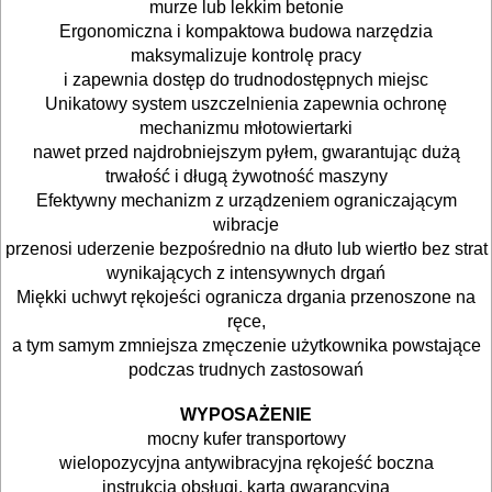
murze lub lekkim betonie
BUDOWLANE
Ergonomiczna i kompaktowa budowa narzędzia
MASZYNY
maksymalizuje kontrolę pracy
i zapewnia dostęp do trudnodostępnych miejsc
NARZĘDZIA
Unikatowy system uszczelnienia zapewnia ochronę
BRUKARSKIE
mechanizmu młotowiertarki
nawet przed najdrobniejszym pyłem, gwarantując dużą
OBRÓBKA
trwałość i długą żywotność maszyny
Efektywny mechanizm z urządzeniem ograniczającym
DREWNA
wibracje
przenosi uderzenie bezpośrednio na dłuto lub wiertło bez strat
OBRÓBKA
wynikających z intensywnych drgań
METALU
Miękki uchwyt rękojeści ogranicza drgania przenoszone na
ręce,
WARSZTATOWE
a tym samym zmniejsza zmęczenie użytkownika powstające
podczas trudnych zastosowań
I
RĘCZNE
WYPOSAŻENIE
mocny kufer transportowy
NARZĘDZIA
wielopozycyjna
antywibracyjna rękojeść boczna
I
instrukcja obsługi, karta gwarancyjna