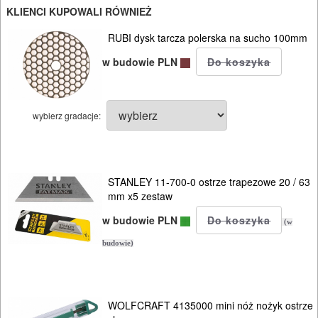
PROSTOWNIKI
KLIENCI KUPOWALI RÓWNIEŻ
I
RUBI dysk tarcza polerska na sucho 100mm
OSPRZĘT
w budowie PLN
AGREGATY
PRĄDOWE
wybierz gradacje:
ODZIEŻ
ROBOCZA
STANLEY 11-700-0 ostrze trapezowe 20 / 63
I
mm x5 zestaw
BHP
w budowie PLN
(w
SPRZĘT
budowie)
AGD
OGRODNICZE
WOLFCRAFT 4135000 mini nóż nożyk ostrze