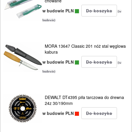
NARZĘDZIA
chowane
PILARKI-
w budowie PLN
(w
KOSIARKI-
budowie)
KOSY
MYJKI
CIŚNIENIOWE
MORA 13647 Classic 201 nóż stal węglowa
kabura
w budowie PLN
(w
budowie)
DEWALT DT4395 piła tarczowa do drewna
24z 30/190mm
w budowie PLN