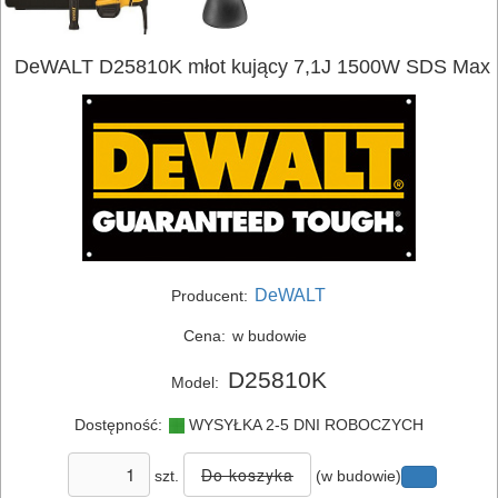
DeWALT D25810K młot kujący 7,1J 1500W SDS Max
ELEKTRONARZĘDZIA
SIECIOWE
ELEKTRONARZĘDZIA
DeWALT
Producent:
AKUMULATOROWE
Cena:
w budowie
OSPRZĘT
D25810K
Model:
I
Dostępność:
WYSYŁKA 2-5 DNI ROBOCZYCH
AKCESORIA
DO
szt.
(w budowie)