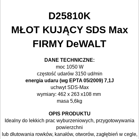
ELEKTRONARZĘDZI
D25810K
MAGAZYNOWANIE
I
MŁOT KUJĄCY SDS Max
TRANSPORTOWANIE
FIRMY DeWALT
POMIAROWE
NARZĘDZIA
DANE TECHNICZNE:
moc 1050 W
BUDOWLANE
częstość udarów 3150 ud/min
I
energia udaru (wg EPTA 05/2009) 7,1J
ELEKTRY..
uchwyt SDS-Max
wymiary: 462 x 263 x108 mm
GLAZURNICZE
masa 5,6kg
AKCESORIA
OPIS PRODUKTU
MASZYNKI
Idealny do lekkich prac wyburzeniowych, przygotowywania
powierzchni
URZĄDZENIA
lub dłutowania rowków, kanałów, otworów, zagłębień w cegle,