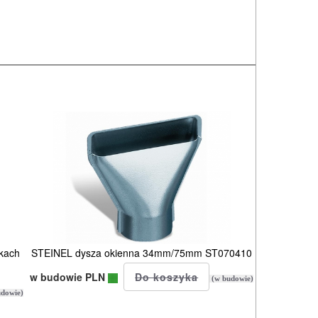
kach
STEINEL dysza okienna 34mm/75mm ST070410
w budowie PLN
(w budowie)
dowie)