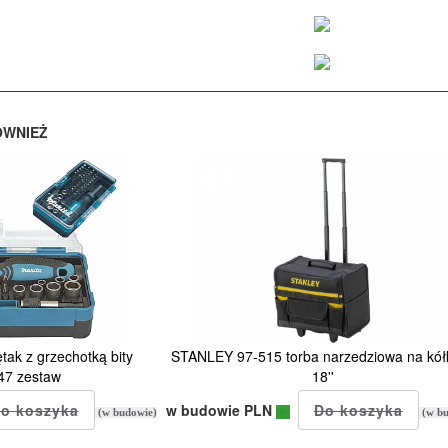
ÓWNIEŻ
ak z grzechotką bity
STANLEY 97-515 torba narzedziowa na kół
47 zestaw
18''
w budowie PLN
(w budowie)
(w bu