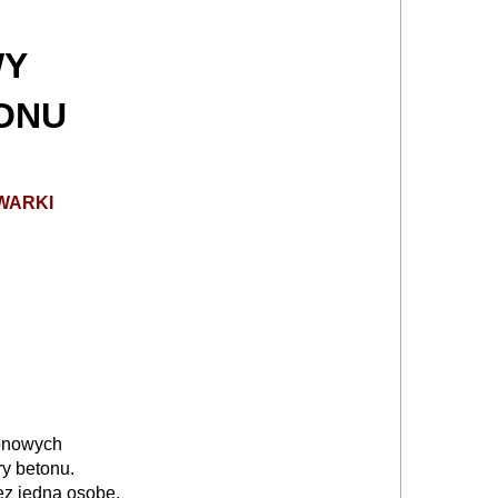
WY
ONU
WARKI
tonowych
ry betonu.
ez jedną osobę.