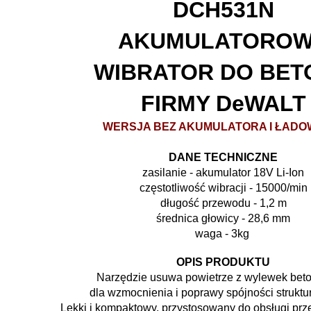
DCH531N
AKUMULATORO
WIBRATOR DO BET
FIRMY DeWALT
WERSJA BEZ AKUMULATORA I ŁADO
DANE TECHNICZNE
zasilanie - akumulator 18V Li-Ion
częstotliwość wibracji - 15000/min
długość przewodu - 1,2 m
średnica głowicy - 28,6 mm
waga - 3kg
OPIS PRODUKTU
Narzędzie usuwa powietrze z wylewek be
dla wzmocnienia i poprawy spójności struktu
Lekki i kompaktowy, przystosowany do obsługi prz