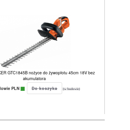
R GTC1845B nożyce do żywopłotu 45cm 18V bez
akumulatora
dowie PLN
(w budowie)