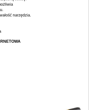
możliwia
u.
wałość narzędzia.
a
TERNETOWA