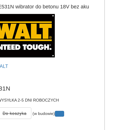
1N wibrator do betonu 18V bez aku
ALT
e
31N
YSYŁKA 2-5 DNI ROBOCZYCH
(w budowie)