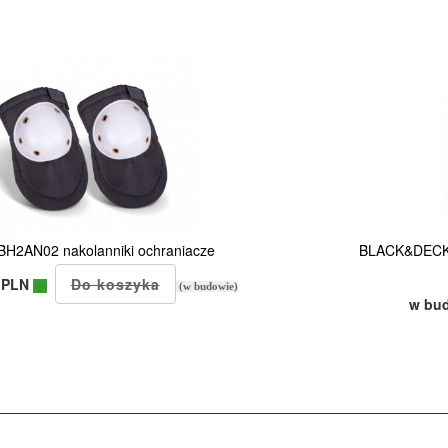
H2AN02 nakolanniki ochraniacze
BLACK&DECKE
 PLN
(w budowie)
w bu