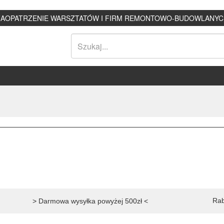
ZAOPATRZENIE WARSZTATÓW I FIRM REMONTOWO-BUDOWLANYC
Rab
> Darmowa wysyłka powyżej 500zł <