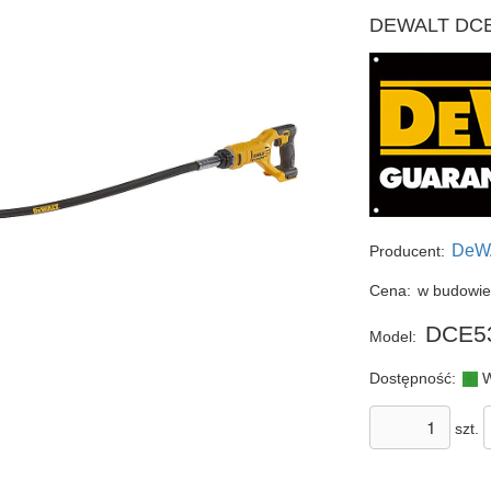
DEWALT DCE53
DeW
Producent:
Cena:
w budowi
DCE5
Model:
Dostępność:
W
szt.