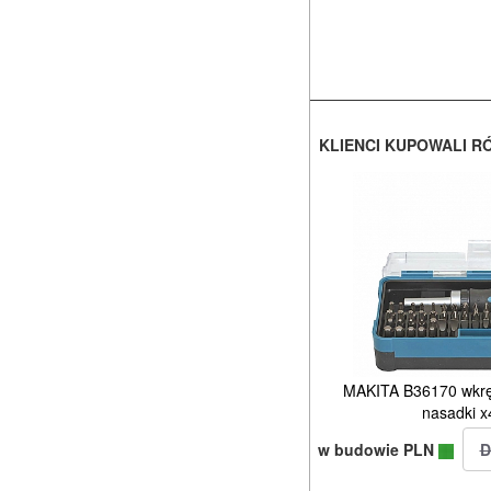
KLIENCI KUPOWALI R
MAKITA B36170 wkręt
nasadki x
w budowie PLN