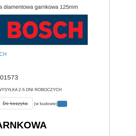
a diamentowa garnkowa 125mm
CH
e
01573
YSYŁKA 2-5 DNI ROBOCZYCH
(w budowie)
GARNKOWA