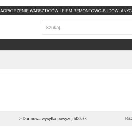
ZAOPATRZENIE WARSZTATÓW I FIRM REMONTOWO-BUDOWLANYC
Rab
> Darmowa wysyłka powyżej 500zł <