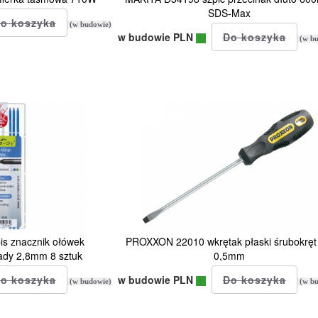
SDS-Max
(w budowie)
w budowie PLN
(w bu
is znacznik ołówek
PROXXON 22010 wkrętak płaski śrubokręt
ady 2,8mm 8 sztuk
0,5mm
w budowie PLN
(w budowie)
(w bu