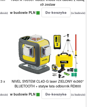
x9 zestaw
w budowie PLN
dowie)
(w budowie)
 3 x
NIVEL SYSTEM CL4D-G laser ZIELONY 4x360°
BLUETOOTH + statyw łata odbiornik RD800
w budowie PLN
dowie)
(w budowie)