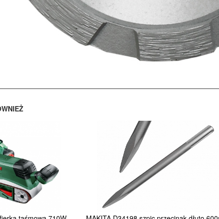
ÓWNIEŻ
fierka taśmowa 710W
MAKITA D34198 szpic przecinak dłuto 6