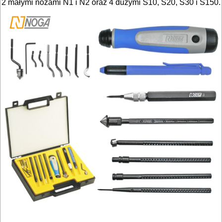
2 małymi nożami N1 i N2 oraz 4 dużymi S10, S20, S30 i S150.
OBRÓBKA
DREWNA
OBRÓBKA
METALU
WARSZTATOWE
I
RĘCZNE
NARZĘDZIA
I
OSPRZĘT
HYDRAULICZNE
NARZĘDZIA
INSTALACYJNE,