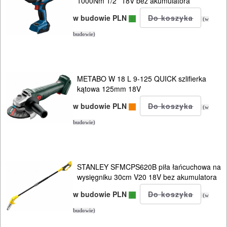
PRĄDOWE
1000Nm 1/2'' 18V bez akumulatora
w budowie PLN
(w
ODZIEŻ
budowie)
ROBOCZA
I
BHP
METABO W 18 L 9-125 QUICK szlifierka
kątowa 125mm 18V
SPRZĘT
w budowie PLN
(w
AGD
budowie)
OGRODNICZE
NARZĘDZIA
PILARKI-
STANLEY SFMCPS620B piła łańcuchowa na
wysięgniku 30cm V20 18V bez akumulatora
KOSIARKI-
w budowie PLN
KOSY
(w
MYJKI
budowie)