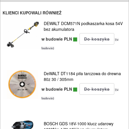
PALNIKI
KLIENCI KUPOWALI RÓWNIEŻ
PNEUMATYCZNE
DEWALT DCM571N podkaszarka kosa 54V
AKCESORIA
bez akumulatora
KOMPRESORY
w budowie PLN
(w
NARZĘDZIA
budowie)
SPAWALNICTWO
URZĄDZENIA
DeWALT DT1184 piła tarczowa do drewna
80z 30 / 305mm
ROZRUCHOWE
PROSTOWNIKI
w budowie PLN
(w
I
budowie)
OSPRZĘT
AGREGATY
BOSCH GDS 18V-1000 klucz udarowy