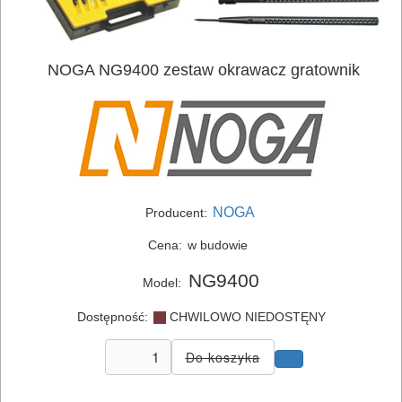
ELEKTRONARZĘDZIA
SIECIOWE
NOGA NG9400 zestaw okrawacz gratownik
ELEKTRONARZĘDZIA
AKUMULATOROWE
OSPRZĘT
I
AKCESORIA
NOGA
Producent:
DO
Cena:
w budowie
ELEKTRONARZĘDZI
NG9400
Model:
MAGAZYNOWANIE
Dostępność:
CHWILOWO NIEDOSTĘNY
I
TRANSPORTOWANIE