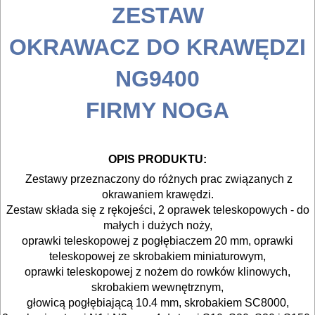
POMIAROWE
ZESTAW
NARZĘDZIA
OKRAWACZ DO KRAWĘDZI
BUDOWLANE
I
NG9400
ELEKTRY..
FIRMY NOGA
GLAZURNICZE
AKCESORIA
OPIS PRODUKTU
:
MASZYNKI
Zestawy przeznaczony do różnych prac związanych z
URZĄDZENIA
okrawaniem krawędzi.
Zestaw składa się z rękojeści, 2 oprawek teleskopowych - do
BUDOWLANE
małych i dużych noży,
oprawki teleskopowej z pogłębiaczem 20 mm, oprawki
MASZYNY
teleskopowej ze skrobakiem miniaturowym,
NARZĘDZIA
oprawki teleskopowej z nożem do rowków klinowych,
BRUKARSKIE
skrobakiem wewnętrznym,
głowicą pogłębiającą 10.4 mm, skrobakiem SC8000,