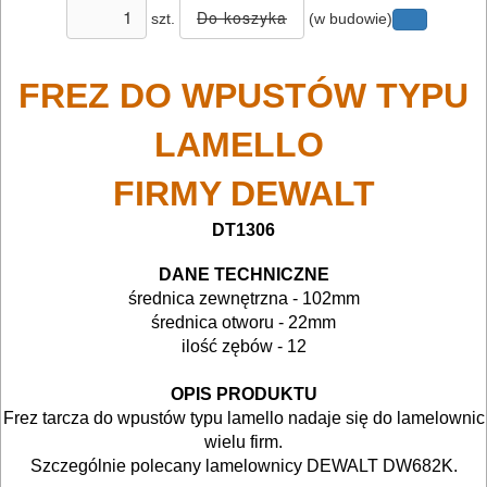
BUDOWLANE
szt.
(w budowie)
I
ELEKTRY..
FREZ DO WPUSTÓW TYPU
GLAZURNICZE
LAMELLO
AKCESORIA
FIRMY DEWALT
MASZYNKI
URZĄDZENIA
DT1306
BUDOWLANE
DANE TECHNICZNE
średnica zewnętrzna - 102mm
MASZYNY
średnica otworu - 22mm
NARZĘDZIA
ilość zębów - 12
BRUKARSKIE
OPIS PRODUKTU
Frez tarcza do wpustów typu lamello nadaje się do lamelownic
OBRÓBKA
wielu firm.
DREWNA
Szczególnie polecany lamelownicy DEWALT DW682K.