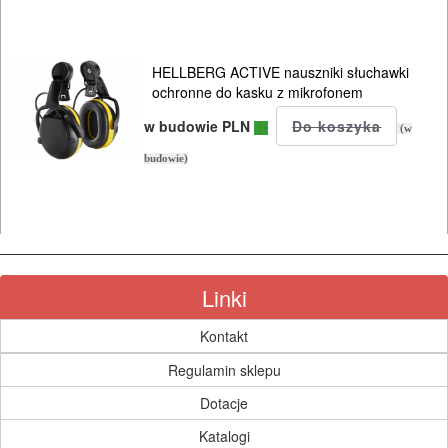
ROBOCZA
I
HELLBERG ACTIVE nauszniki słuchawki
BHP
ochronne do kasku z mikrofonem
SPRZĘT
w budowie PLN
(w
AGD
budowie)
OGRODNICZE
NARZĘDZIA
PILARKI-
Linki
KOSIARKI-
KOSY
Kontakt
MYJKI
Regulamin sklepu
CIŚNIENIOWE
Dotacje
Katalogi