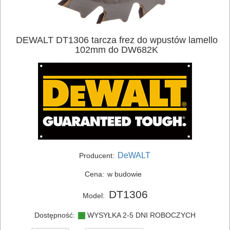
ELEKTRONARZĘDZIA
AKUMULATOROWE
DEWALT DT1306 tarcza frez do wpustów lamello
102mm do DW682K
OSPRZĘT
I
AKCESORIA
DO
ELEKTRONARZĘDZI
MAGAZYNOWANIE
DeWALT
Producent:
I
Cena:
w budowie
TRANSPORTOWANIE
DT1306
Model:
POMIAROWE
NARZĘDZIA
Dostępność:
WYSYŁKA 2-5 DNI ROBOCZYCH