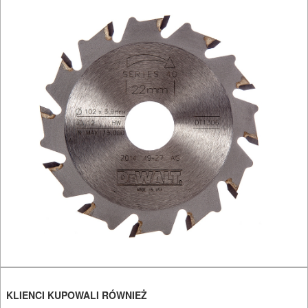
OBRÓBKA
METALU
WARSZTATOWE
I
RĘCZNE
NARZĘDZIA
I
OSPRZĘT
HYDRAULICZNE
NARZĘDZIA
INSTALACYJNE,
PALNIKI
KLIENCI KUPOWALI RÓWNIEŻ
PNEUMATYCZNE