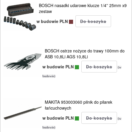
BOSCH nasadki udarowe klucze 1/4'' 25mm x9
AKCESORIA
zestaw
KOMPRESORY
w budowie PLN
NARZĘDZIA
SPAWALNICTWO
BOSCH ostrze nożyce do trawy 100mm do
URZĄDZENIA
ASB 10,8Li AGS 10,8Li
ROZRUCHOWE
w budowie PLN
(w
PROSTOWNIKI
budowie)
I
OSPRZĘT
MAKITA 953003060 pilnik do pilarek
AGREGATY
łańcuchowych
PRĄDOWE
w budowie PLN
(w
ODZIEŻ
budowie)