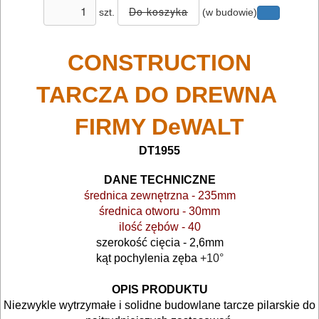
TRANSPORTOWANIE
szt.
(w budowie)
POMIAROWE
NARZĘDZIA
CONSTRUCTION
BUDOWLANE
TARCZA DO DREWNA
I
FIRMY DeWALT
ELEKTRY..
DT1955
GLAZURNICZE
AKCESORIA
DANE TECHNICZNE
średnica zewnętrzna - 235mm
MASZYNKI
średnica otworu - 30mm
URZĄDZENIA
ilość zębów - 40
szerokość cięcia - 2,6mm
BUDOWLANE
kąt pochylenia zęba
+10°
MASZYNY
OPIS PRODUKTU
NARZĘDZIA
Niezwykle wytrzymałe i solidne budowlane tarcze pilarskie do