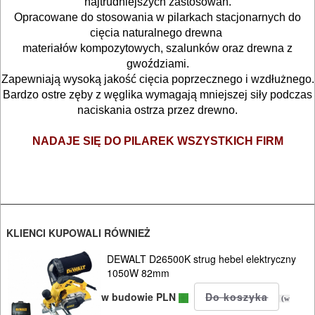
BRUKARSKIE
najtrudniejszych zastosowań.
Opracowane do stosowania w pilarkach stacjonarnych do
cięcia naturalnego drewna
OBRÓBKA
materiałów kompozytowych, szalunków oraz drewna z
DREWNA
gwoździami.
Zapewniają wysoką jakość cięcia poprzecznego i wzdłużnego.
OBRÓBKA
Bardzo ostre zęby z węglika wymagają mniejszej siły podczas
naciskania ostrza przez drewno.
METALU
NADAJE SIĘ DO PILAREK WSZYSTKICH FIRM
WARSZTATOWE
I
RĘCZNE
NARZĘDZIA
I
KLIENCI KUPOWALI RÓWNIEŻ
OSPRZĘT
DEWALT D26500K strug hebel elektryczny
1050W 82mm
HYDRAULICZNE
w budowie PLN
(w
NARZĘDZIA