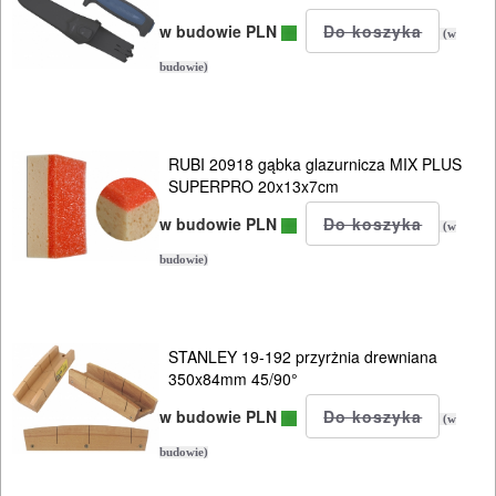
AGREGATY
w budowie PLN
(w
PRĄDOWE
budowie)
ODZIEŻ
ROBOCZA
RUBI 20918 gąbka glazurnicza MIX PLUS
I
SUPERPRO 20x13x7cm
BHP
w budowie PLN
(w
SPRZĘT
budowie)
AGD
OGRODNICZE
STANLEY 19-192 przyrżnia drewniana
NARZĘDZIA
350x84mm 45/90°
PILARKI-
w budowie PLN
(w
KOSIARKI-
budowie)
KOSY