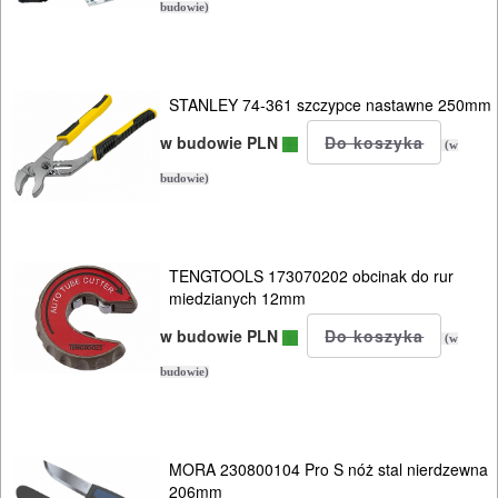
budowie)
INSTALACYJNE,
PALNIKI
STANLEY 74-361 szczypce nastawne 250mm
PNEUMATYCZNE
w budowie PLN
AKCESORIA
(w
KOMPRESORY
budowie)
NARZĘDZIA
SPAWALNICTWO
TENGTOOLS 173070202 obcinak do rur
miedzianych 12mm
URZĄDZENIA
w budowie PLN
(w
ROZRUCHOWE
budowie)
PROSTOWNIKI
I
OSPRZĘT
MORA 230800104 Pro S nóż stal nierdzewna
206mm