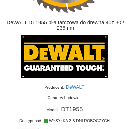
ELEKTRONARZĘDZIA
DeWALT DT1955 piła tarczowa do drewna 40z 30 /
SIECIOWE
235mm
ELEKTRONARZĘDZIA
AKUMULATOROWE
OSPRZĘT
I
AKCESORIA
DeWALT
Producent:
DO
ELEKTRONARZĘDZI
Cena:
w budowie
DT1955
Model:
MAGAZYNOWANIE
I
Dostępność:
WYSYŁKA 2-5 DNI ROBOCZYCH