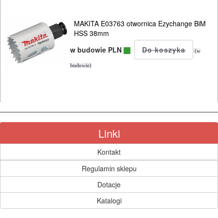
MYJKI
CIŚNIENIOWE
MAKITA E03763 otwornica Ezychange BiM
HSS 38mm
w budowie PLN
(w
budowie)
Linki
Kontakt
Regulamin sklepu
Dotacje
Katalogi