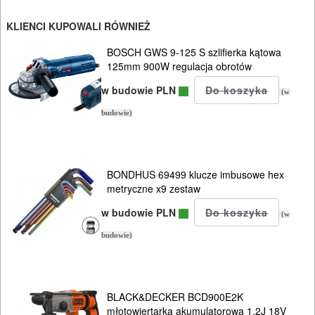
METALU
KLIENCI KUPOWALI RÓWNIEŻ
WARSZTATOWE
BOSCH GWS 9-125 S szlifierka kątowa
I
125mm 900W regulacja obrotów
RĘCZNE
w budowie PLN
(w
NARZĘDZIA
budowie)
I
OSPRZĘT
BONDHUS 69499 klucze imbusowe hex
HYDRAULICZNE
metryczne x9 zestaw
NARZĘDZIA
w budowie PLN
(w
INSTALACYJNE,
budowie)
PALNIKI
PNEUMATYCZNE
BLACK&DECKER BCD900E2K
AKCESORIA
młotowiertarka akumulatorowa 1,2J 18V