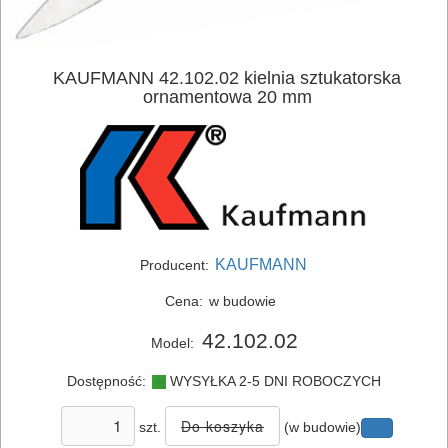
AKUMULATOROWE
OSPRZĘT
KAUFMANN 42.102.02 kielnia sztukatorska
I
ornamentowa 20 mm
AKCESORIA
DO
ELEKTRONARZĘDZI
MAGAZYNOWANIE
KAUFMANN
I
Producent:
TRANSPORTOWANIE
Cena:
w budowie
42.102.02
POMIAROWE
Model:
NARZĘDZIA
Dostępność:
WYSYŁKA 2-5 DNI ROBOCZYCH
BUDOWLANE
szt.
(w budowie)
I