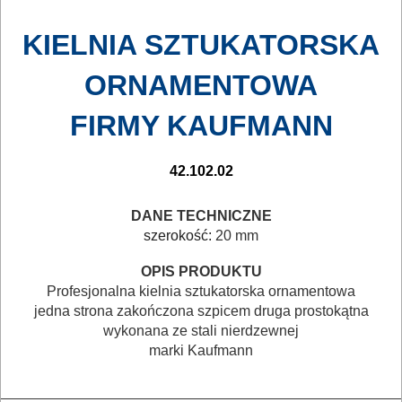
ELEKTRY..
KIELNIA SZTUKATORSKA
GLAZURNICZE
ORNAMENTOWA
AKCESORIA
MASZYNKI
FIRMY KAUFMANN
URZĄDZENIA
42.102.02
BUDOWLANE
MASZYNY
DANE TECHNICZNE
szerokość:
20 mm
NARZĘDZIA
BRUKARSKIE
OPIS PRODUKTU
Profesjonalna kielnia sztukatorska ornamentowa
OBRÓBKA
jedna strona zakończona szpicem druga prostokątna
wykonana ze stali nierdzewnej
DREWNA
marki Kaufmann
OBRÓBKA