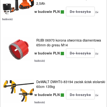
KOMPRESORY
2,5Ah
NARZĘDZIA
w budowie PLN
(w
budowie)
SPAWALNICTWO
URZĄDZENIA
ROZRUCHOWE
RUBI 06970 korona otwornica diamentowa
65mm do gresu M14
PROSTOWNIKI
w budowie PLN
(w
I
budowie)
OSPRZĘT
AGREGATY
PRĄDOWE
DeWALT DWHT0-83194 zacisk ścisk stolarski
60cm 135kg
ODZIEŻ
w budowie PLN
(w
ROBOCZA
budowie)