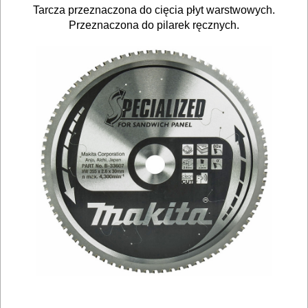
BRUKARSKIE
Tarcza przeznaczona do cięcia płyt warstwowych.
Przeznaczona do pilarek ręcznych.
OBRÓBKA
DREWNA
OBRÓBKA
METALU
WARSZTATOWE
I
RĘCZNE
NARZĘDZIA
I
OSPRZĘT
HYDRAULICZNE
NARZĘDZIA