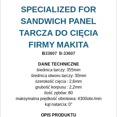
SPECIALIZED FOR
POMIAROWE
NARZĘDZIA
SANDWICH PANEL
BUDOWLANE
TARCZA DO CIĘCIA
I
FIRMY MAKITA
ELEKTRY..
B
33607 B-33607
GLAZURNICZE
*
AKCESORIA
DANE TECHNICZNE
średnica tarczy: 355mm
MASZYNKI
średnica otworu tarczy: 30mm
URZĄDZENIA
szerokość cięcia : 2,6mm
grubość korpusu : 2,2mm
BUDOWLANE
ilość zębów: 80
maksymalna prędkość obrotowa: 4300obr./min
MASZYNY
kąt natarcia: 0°
NARZĘDZIA
OPIS PRODUKTU