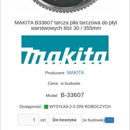
ELEKTRONARZĘDZIA
MAKITA B33607 tarcza piła tarczowa do płyt
SIECIOWE
warstwowych 80z 30 / 355mm
ELEKTRONARZĘDZIA
AKUMULATOROWE
OSPRZĘT
I
MAKITA
Producent:
AKCESORIA
Cena:
w budowie
DO
B-33607
Model:
ELEKTRONARZĘDZI
Dostępność:
WYSYŁKA 2-5 DNI ROBOCZYCH
MAGAZYNOWANIE
I
szt.
(w budowie)
TRANSPORTOWANIE