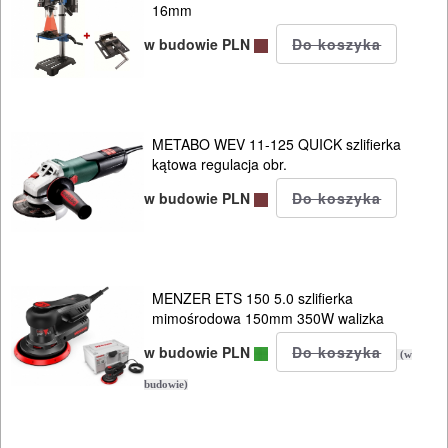
AGREGATY
16mm
PRĄDOWE
w budowie PLN
ODZIEŻ
ROBOCZA
I
METABO WEV 11-125 QUICK szlifierka
kątowa regulacja obr.
BHP
w budowie PLN
SPRZĘT
AGD
MENZER ETS 150 5.0 szlifierka
OGRODNICZE
mimośrodowa 150mm 350W walizka
NARZĘDZIA
w budowie PLN
(w
PILARKI-
budowie)
KOSIARKI-
KOSY