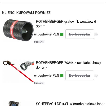
INSTALACYJNE,
PALNIKI
KLIENCI KUPOWALI RÓWNIEŻ
ROTHENBERGER gratownik wew/zew 6-
PNEUMATYCZNE
35mm
AKCESORIA
w budowie PLN
(w
KOMPRESORY
budowie)
NARZĘDZIA
SPAWALNICTWO
ROTHENBERGER 70244 klucz łańcuchowy
URZĄDZENIA
do rur 4'
ROZRUCHOWE
w budowie PLN
(w
PROSTOWNIKI
budowie)
I
OSPRZĘT
SCHEPPACH DP16SL wiertarka stołowa laser