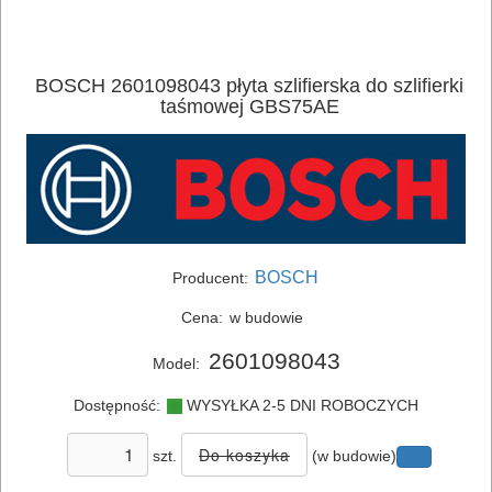
BOSCH 2601098043 płyta szlifierska do szlifierki
ELEKTRONARZĘDZIA
taśmowej GBS75AE
SIECIOWE
ELEKTRONARZĘDZIA
AKUMULATOROWE
OSPRZĘT
BOSCH
Producent:
I
Cena:
w budowie
AKCESORIA
2601098043
Model:
DO
ELEKTRONARZĘDZI
Dostępność:
WYSYŁKA 2-5 DNI ROBOCZYCH
MAGAZYNOWANIE
szt.
(w budowie)