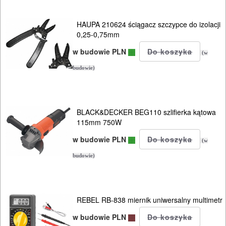
NARZĘDZIA
HAUPA 210624 ściągacz szczypce do izolacji
INSTALACYJNE,
0,25-0,75mm
PALNIKI
w budowie PLN
(w
PNEUMATYCZNE
budowie)
AKCESORIA
KOMPRESORY
NARZĘDZIA
BLACK&DECKER BEG110 szlifierka kątowa
115mm 750W
SPAWALNICTWO
w budowie PLN
(w
budowie)
URZĄDZENIA
ROZRUCHOWE
PROSTOWNIKI
REBEL RB-838 miernik uniwersalny multimetr
I
w budowie PLN
OSPRZĘT