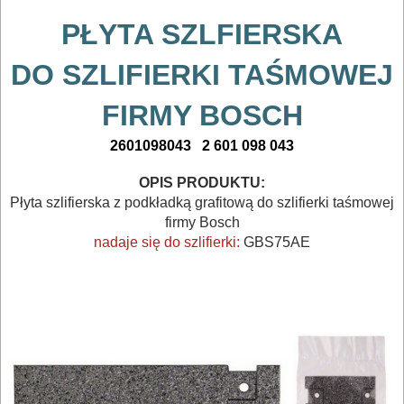
I
TRANSPORTOWANIE
PŁYTA SZLFIERSKA
DO SZLIFIERKI TAŚMOWEJ
POMIAROWE
NARZĘDZIA
FIRMY BOSCH
BUDOWLANE
2601098043
2 601 098 043
I
ELEKTRY..
OPIS PRODUKTU:
Płyta szlifierska z podkładką grafitową do szlifierki taśmowej
GLAZURNICZE
firmy Bosch
nadaje się do szlifierki:
GBS75AE
AKCESORIA
MASZYNKI
URZĄDZENIA
BUDOWLANE
MASZYNY