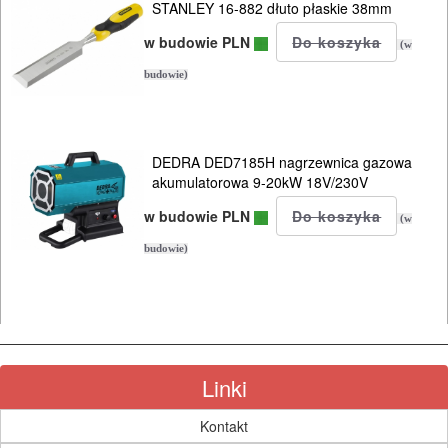
STANLEY 16-882 dłuto płaskie 38mm
KOSY
MYJKI
w budowie PLN
(w
CIŚNIENIOWE
budowie)
DEDRA DED7185H nagrzewnica gazowa
akumulatorowa 9-20kW 18V/230V
w budowie PLN
(w
budowie)
Linki
Kontakt