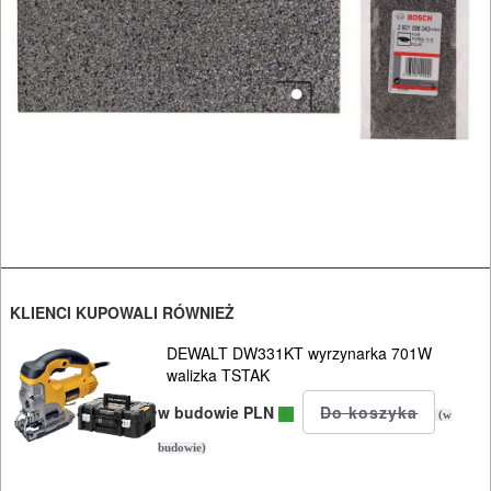
NARZĘDZIA
BRUKARSKIE
OBRÓBKA
DREWNA
OBRÓBKA
METALU
WARSZTATOWE
I
KLIENCI KUPOWALI RÓWNIEŻ
RĘCZNE
DEWALT DW331KT wyrzynarka 701W
NARZĘDZIA
walizka TSTAK
I
w budowie PLN
(w
OSPRZĘT
budowie)
HYDRAULICZNE