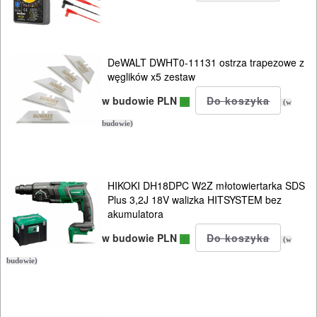
AGREGATY
PRĄDOWE
DeWALT DWHT0-11131 ostrza trapezowe z
węglików x5 zestaw
ODZIEŻ
w budowie PLN
ROBOCZA
(w
I
budowie)
BHP
SPRZĘT
HIKOKI DH18DPC W2Z młotowiertarka SDS
Plus 3,2J 18V walizka HITSYSTEM bez
AGD
akumulatora
OGRODNICZE
w budowie PLN
(w
NARZĘDZIA
budowie)
PILARKI-
KOSIARKI-