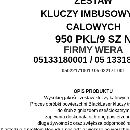
ZESTAW
KLUCZY IMBUSOW
CALOWYCH
950 PKL/9 SZ 
FIRMY WERA
05133180001 /
05 1331
05022171001 / 05 022171 001
OPIS PRODUKTU
Wysokiej jakości zestaw kluczy kątowych
Proces obróbki powierzchni
BlackLaser kluczy 
do śrub z gniazdem sześciokątnym
zapewnia doskonała ochronę
powierzchn
długa żywotność
oraz zwiększa odporność na
Narzędzia z profilem
Hex-Plus posiadają większe
powierzchni