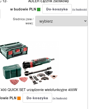
C 12-
ADLER Łącznik zaciskowy
w budowie PLN
(w budowie)
Średnica (zew /
wew):
00 QUICK SET urządzenie wielofunkcyjne 400W
dowie PLN
(w budowie)