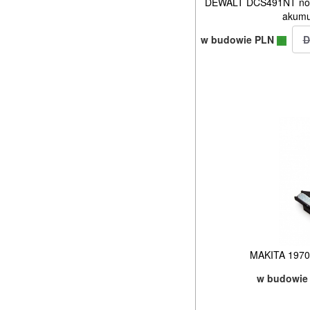
DEWALT DCS491NT noży
akumu
w budowie PLN
MAKITA 197005
w budowie