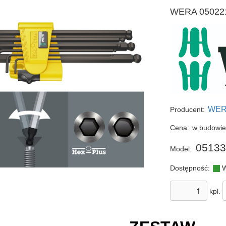
WERA 0502217
WE
Producent:
Cena:
w budowi
05133
Model:
Dostępność:
W
kpl.