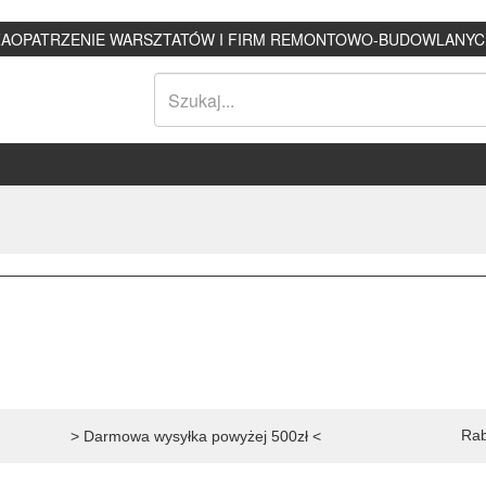
ZAOPATRZENIE WARSZTATÓW I FIRM REMONTOWO-BUDOWLANYC
Rab
> Darmowa wysyłka powyżej 500zł <