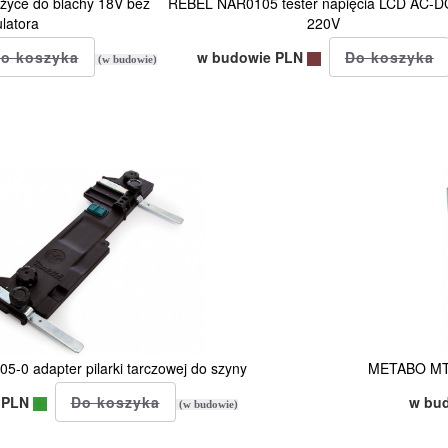
ce do blachy 18V bez
REBEL NAR0105 tester napięcia LCD AC-D
latora
220V
w budowie PLN
(w budowie)
-0 adapter pilarki tarczowej do szyny
METABO MT4
 PLN
w bu
(w budowie)