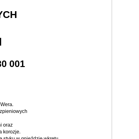
YCH
N
80 001
 Wera.
trzpieniowych
i oraz
 korozje.
e styku w gnieździe
wkrętu.