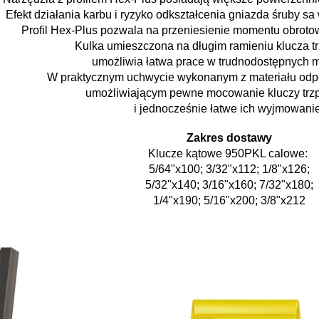
Efekt działania karbu i
ryzyko odkształcenia gniazda
śruby sa
Profil Hex-Plus
pozwala na przeniesienie momentu
obroto
Kulka umieszczona na długim ramieniu klucza
t
umożliwia łatwa prace w
trudnodostępnych m
W praktycznym uchwycie wykonanym z materiału odp
umożliwiającym pewne mocowanie kluczy trz
i jednocześnie łatwe ich wyjmowanie
Zakres dostawy
Klucze kątowe 950PKL calowe:
5/64"x100; 3/32"x112; 1/8"x126;
5/32"x140; 3/16"x160; 7/32"x180;
1/4"x190; 5/16"x200; 3/8"x212