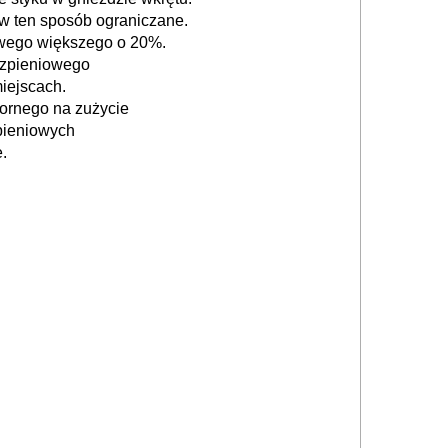
 w ten sposób
ograniczane.
wego większego o 20%.
rzpieniowego
iejscach.
ornego na zużycie
pieniowych
.