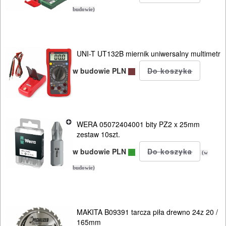
PNEUMATYCZNE
budowie)
AKCESORIA
KOMPRESORY
NARZĘDZIA
UNI-T UT132B miernik uniwersalny multimetr
w budowie PLN
SPAWALNICTWO
URZĄDZENIA
ROZRUCHOWE
WERA 05072404001 bity PZ2 x 25mm
PROSTOWNIKI
zestaw 10szt.
I
w budowie PLN
(w
OSPRZĘT
budowie)
AGREGATY
PRĄDOWE
MAKITA B09391 tarcza piła drewno 24z 20 /
165mm