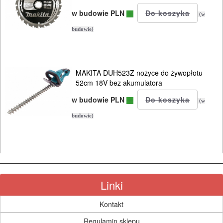
ODZIEŻ
w budowie PLN
ROBOCZA
(w
I
budowie)
BHP
SPRZĘT
MAKITA DUH523Z nożyce do żywopłotu
52cm 18V bez akumulatora
AGD
w budowie PLN
(w
OGRODNICZE
budowie)
NARZĘDZIA
PILARKI-
KOSIARKI-
KOSY
Linki
MYJKI
CIŚNIENIOWE
Kontakt
Regulamin sklepu