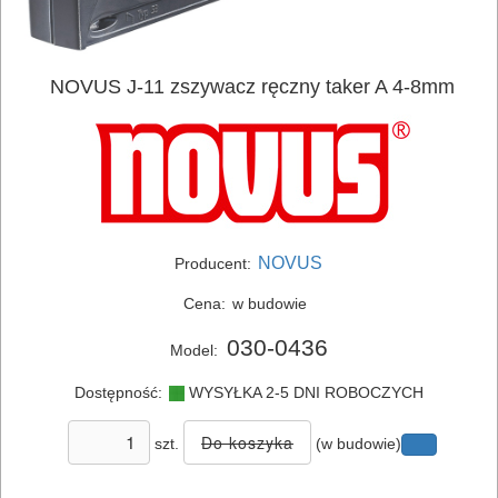
SIECIOWE
ELEKTRONARZĘDZIA
NOVUS J-11 zszywacz ręczny taker A 4-8mm
AKUMULATOROWE
OSPRZĘT
I
AKCESORIA
DO
NOVUS
Producent:
ELEKTRONARZĘDZI
Cena:
w budowie
MAGAZYNOWANIE
030-0436
Model:
I
Dostępność:
WYSYŁKA 2-5 DNI ROBOCZYCH
TRANSPORTOWANIE
szt.
(w budowie)
POMIAROWE
NARZĘDZIA