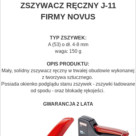
ZSZYWACZ RĘCZNY J-11
BUDOWLANE
FIRMY NOVUS
I
ELEKTRY..
TYP ZSZYWEK:
GLAZURNICZE
A (53) o dł. 4-8 mm
AKCESORIA
waga: 150 g
MASZYNKI
OPIS PRODUKTU:
URZĄDZENIA
Mały, solidny zszywacz ręczny w trwałej obudowie wykonanej
z tworzywa sztucznego.
BUDOWLANE
Posiada okienko podglądu stanu zszywek - zszywki ładowane
od spodu - oraz blokadę rękojeści.
MASZYNY
NARZĘDZIA
GWARANCJA 2 LATA
BRUKARSKIE
OBRÓBKA
DREWNA