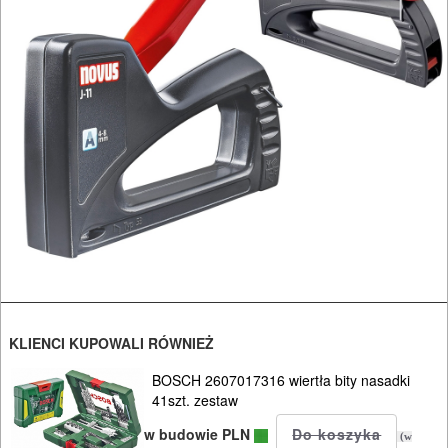
OBRÓBKA
METALU
WARSZTATOWE
I
RĘCZNE
NARZĘDZIA
I
OSPRZĘT
HYDRAULICZNE
KLIENCI KUPOWALI RÓWNIEŻ
NARZĘDZIA
BOSCH 2607017316 wiertła bity nasadki
INSTALACYJNE,
41szt. zestaw
PALNIKI
w budowie PLN
(w