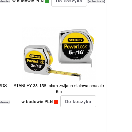
w budowie PLN
dowie)
(w budowie)
SDS-
STANLEY 33-158 miara zwijana stalowa cm/cale
5m
w budowie PLN
dowie)