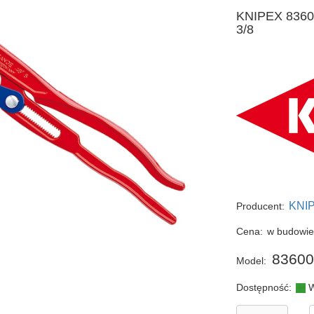
KNIPEX 83600
3/8
KNI
Producent:
Cena:
w budowi
83600
Model:
Dostępność:
W