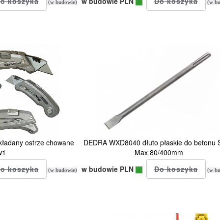
w budowie PLN
(w budowie)
(w bu
ładany ostrze chowane
DEDRA WXD8040 dłuto płaskie do betonu 
w1
Max 80/400mm
w budowie PLN
(w budowie)
(w bu