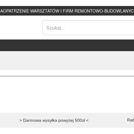
ZAOPATRZENIE WARSZTATÓW I FIRM REMONTOWO-BUDOWLANYC
Rab
> Darmowa wysyłka powyżej 500zł <