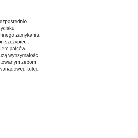
bezpośrednio
ycisku
zynnego zamykania,
n szczypiec .
ciem palców.
użą wytrzymałość
artowanym zębom
wanadowej, kutej,
.