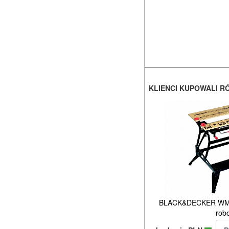
KLIENCI KUPOWALI R
BLACK&DECKER WM82
rob