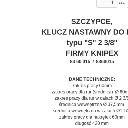
szt.
SZCZYPCE,
KLUCZ NASTAWNY DO 
typu "S" 2 3/8''
FIRMY KNIPEX
83 60 015 / 8360015
DANE TECHNICZNE:
zakres pracy 60mm
zakres pracy dla rur (średnica) Ø 60
zakres pracy dla rur w calach
Ø
2 3/
średnica wewnętrzna
Ø 37,5mm
średnica wewnętrzna w calach
Ø
1 1
zakres pracy dla nakrętek 60mm
długość
420 mm