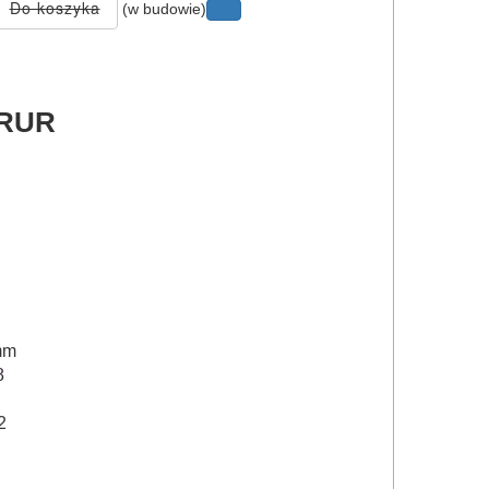
(w budowie)
RUR
mm
8
/2