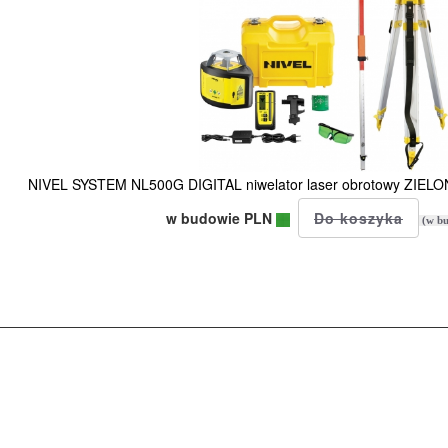
NIVEL SYSTEM NL500G DIGITAL niwelator laser obrotowy ZIELON
w budowie PLN
(w bu