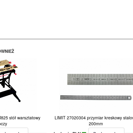
ÓWNIEŻ
5 stół warsztatowy
LIMIT 27020304 przymiar kreskowy stal
oczy
200mm