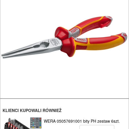
SPAWALNICTWO
URZĄDZENIA
ROZRUCHOWE
PROSTOWNIKI
I
OSPRZĘT
AGREGATY
PRĄDOWE
ODZIEŻ
ROBOCZA
KLIENCI KUPOWALI RÓWNIEŻ
I
BHP
WERA 05057691001 bity PH zestaw 6szt.