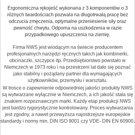
WARSZTATOWE
I
Ergonomiczna rękojeść wykonana z 3 komponentów o 3
różnych twardościach pozwala na długotrwałą pracę bez
RĘCZNE
odczucia zmęczenia, optymalne przeniesienie siły oraz
NARZĘDZIA
pewność chwytu. Odporna na uszkodzenia w razie
przypadkowego upuszczenia na ziemię.
I
OSPRZĘT
Firma NWS jest wiodącym na świecie producentem
profesjonalnych narzędzi ręcznych takich jak kombinerki,
HYDRAULICZNE
obcinaczki, szczypce itp. Przedsiębiorstwo powstało w
Niemczech w 1973 roku i na przestrzeni lat dało się poznać
NARZĘDZIA
jako stabilny i pożądany partner dla wymagających
INSTALACYJNE,
użytkowników, przemysłu i warsztatu.
PALNIKI
W trosce o zapewnienie odpowiedniej jakości produkty NWS
są wytwarzane wyłącznie w Niemczech, a ich jakość stała się
znakiem rozpoznawczym marki. Każdy etap produkcji NWS
PNEUMATYCZNE
jest bardzo rygorystycznie kontrolowany. Proces wytwarzania
AKCESORIA
jest zgodny, a nawet przewyższa najostrzejsze europejskie
KOMPRESORY
standardy i normy min. DIN ISO 9001 czy VDE- DIN EN 60900.
NARZĘDZIA