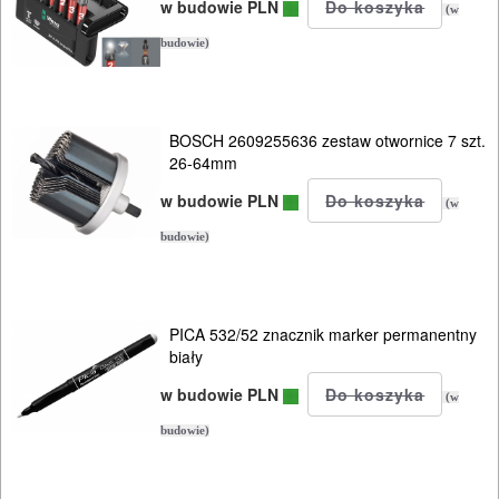
w budowie PLN
(w
SPRZĘT
budowie)
AGD
OGRODNICZE
NARZĘDZIA
BOSCH 2609255636 zestaw otwornice 7 szt.
26-64mm
PILARKI-
w budowie PLN
(w
KOSIARKI-
budowie)
KOSY
MYJKI
CIŚNIENIOWE
PICA 532/52 znacznik marker permanentny
biały
w budowie PLN
(w
budowie)