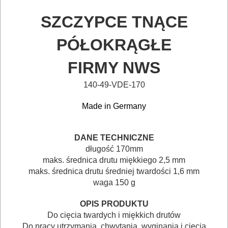
OSPRZĘT
I
SZCZYPCE TNĄCE
AKCESORIA
PÓŁOKRĄGŁE
DO
FIRMY NWS
ELEKTRONARZĘDZI
140-49-VDE-170
MAGAZYNOWANIE
I
Made in Germany
TRANSPORTOWANIE
DANE TECHNICZNE
POMIAROWE
długość
 170
mm
NARZĘDZIA
maks. średnica drutu miękkiego 2,5 mm
maks. średnica drutu średniej twardości 1,6 mm
BUDOWLANE
waga 150 g
I
OPIS PRODUKTU
ELEKTRY..
Do cięcia twardych i miękkich drutów
Do pracy utrzymania, chwytania, wyginania i cięcia