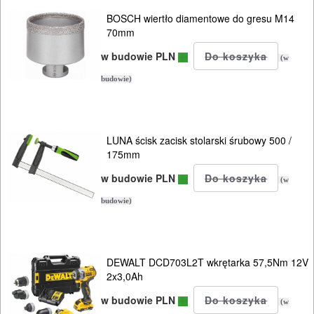
BOSCH wiertło diamentowe do gresu M14
70mm
w budowie PLN
(w
budowie)
LUNA ścisk zacisk stolarski śrubowy 500 /
175mm
w budowie PLN
(w
budowie)
DEWALT DCD703L2T wkrętarka 57,5Nm 12V
2x3,0Ah
w budowie PLN
(w