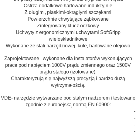
GLAZURNICZE
Ostrza dodatkowo hartowane indukcyjnie
AKCESORIA
Z długimi, płaskimi-okrągłymi szczękami
Powierzchnie chwytające ząbkowane
MASZYNKI
Zintegrowany klucz oczkowy
URZĄDZENIA
Uchwyty z ergonomicznymi uchwytami SoftGripp
wieloskładnikowe
BUDOWLANE
Wykonane ze stali narzędziowej, kute, hartowane olejowo
MASZYNY
Zaprojektowane i wykonane dla instalatorów wykonujących
NARZĘDZIA
prace pod napięciem 1000V prądu zmiennego oraz 1500V
prądu stałego (izolowane).
BRUKARSKIE
Charakteryzują się najwyższą precyzją i bardzo dużą
wytrzymałością.
OBRÓBKA
DREWNA
VDE- narzędzie wytwarzane pod stałym nadzorem i testowane
zgodnie z europejską normą EN 60900:
OBRÓBKA
-
-
METALU