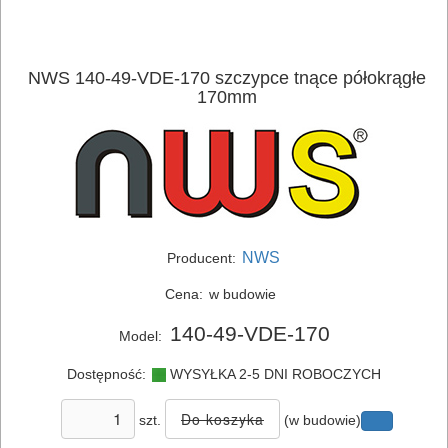
NWS 140-49-VDE-170 szczypce tnące półokrągłe
170mm
NWS
Producent:
ELEKTRONARZĘDZIA
Cena:
w budowie
SIECIOWE
140-49-VDE-170
Model:
ELEKTRONARZĘDZIA
Dostępność:
WYSYŁKA 2-5 DNI ROBOCZYCH
AKUMULATOROWE
szt.
(w budowie)