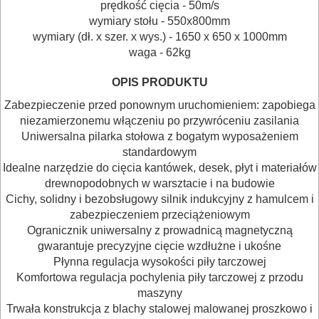
POMIAROWE
prędkość cięcia - 50m/s
wymiary stołu - 550x800mm
NARZĘDZIA
wymiary (dł. x szer. x wys.) -
1650 x 650 x 1000
mm
BUDOWLANE
waga - 62kg
I
OPIS PRODUKTU
ELEKTRY..
Zabezpieczenie przed ponownym uruchomieniem: zapobiega
niezamierzonemu włączeniu po przywróceniu zasilania
GLAZURNICZE
Uniwersalna pilarka stołowa z bogatym wyposażeniem
AKCESORIA
standardowym
Idealne narzędzie do cięcia kantówek, desek, płyt i materiałów
MASZYNKI
drewnopodobnych w warsztacie i na budowie
URZĄDZENIA
Cichy, solidny i bezobsługowy silnik indukcyjny z hamulcem i
zabezpieczeniem przeciążeniowym
BUDOWLANE
Ogranicznik uniwersalny z prowadnicą magnetyczną
MASZYNY
gwarantuje precyzyjne cięcie wzdłużne i ukośne
Płynna regulacja wysokości piły tarczowej
NARZĘDZIA
Komfortowa regulacja pochylenia piły tarczowej z przodu
BRUKARSKIE
maszyny
Trwała konstrukcja z blachy stalowej malowanej proszkowo i