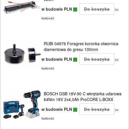
w budowie PLN
(w
budowie)
RUBI 04976 Foragres koronka otwornica
diamentowa do gresu 100mm
w budowie PLN
(w
budowie)
BOSCH GSB 18V-90 C wkrętarka udarowa
64Nm 18V 2x4,0Ah ProCORE L-BOXX
w budowie PLN
(w
budowie)