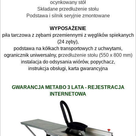
OBRÓBKA
ocynkowany stół
Składane przedłużenie stołu
DREWNA
Podstawa i silnik seryjnie zmontowane
OBRÓBKA
WYPOSAŻENIE
METALU
piła tarczowa z zębami przemiennymi z węglików spiekanych
(24 zęby),
podstawa na kółkach transportowych z uchwytami,
WARSZTATOWE
ogranicznik uniwersalny,
p
rzedłużenie stołu (550 x 800 mm)
I
instalacja do odsysania wiórów, popychacz,
RĘCZNE
instrukcja obsługi, karta gwarancyjna
NARZĘDZIA
I
GWARANCJA METABO 3 LATA - REJESTRACJA
INTERNETOWA
OSPRZĘT
HYDRAULICZNE
NARZĘDZIA
INSTALACYJNE,