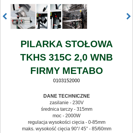
ELEKTRONARZĘDZIA
SIECIOWE
ELEKTRONARZĘDZIA
AKUMULATOROWE
PILARKA STOŁOWA
OSPRZĘT
TKHS 315C
2,0 WNB
I
FIRMY METABO
AKCESORIA
DO
0103152000
ELEKTRONARZĘDZI
DANE TECHNICZNE
MAGAZYNOWANIE
zasilanie - 230V
średnica tarczy - 315mm
I
moc - 2000W
TRANSPORTOWANIE
regulacja wysokości cięcia - 0-85mm
maks. wysokość cięcia 90°/ 45° - 85/60mm