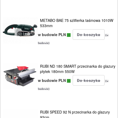
METABO BAE 75 szlifierka taśmowa 1010W
533mm
w budowie PLN
(w
budowie)
RUBI ND 180 SMART przecinarka do glazury
płytek 180mm 550W
w budowie PLN
(w
budowie)
RUBI SPEED 92 N przecinarka do glazury
92cm