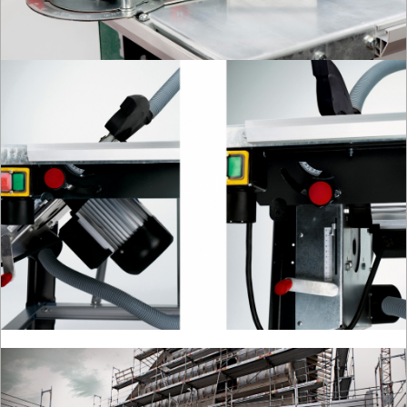
PRĄDOWE
ODZIEŻ
ROBOCZA
I
BHP
SPRZĘT
AGD
OGRODNICZE
NARZĘDZIA
PILARKI-
KOSIARKI-
KOSY
MYJKI