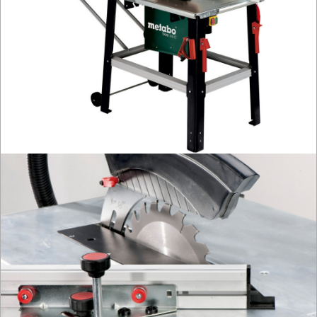
PALNIKI
PNEUMATYCZNE
AKCESORIA
KOMPRESORY
NARZĘDZIA
SPAWALNICTWO
URZĄDZENIA
ROZRUCHOWE
PROSTOWNIKI
I
OSPRZĘT
AGREGATY