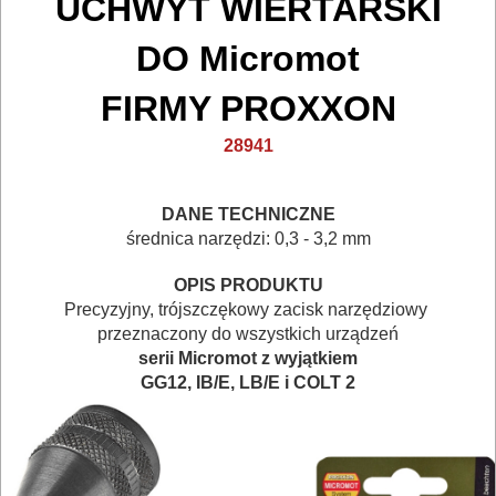
UCHWYT WIERTARSKI
BUDOWLANE
DO Micromot
I
ELEKTRY..
FIRMY PROXXON
28941
GLAZURNICZE
AKCESORIA
DANE TECHNICZNE
MASZYNKI
średnica narzędzi: 0,3 - 3,2 mm
URZĄDZENIA
OPIS PRODUKTU
BUDOWLANE
Precyzyjny, trójszczękowy zacisk narzędziowy
przeznaczony do wszystkich urządzeń
MASZYNY
serii Micromot z wyjątkiem
NARZĘDZIA
GG12, IB/E, LB/E i COLT 2
BRUKARSKIE
OBRÓBKA