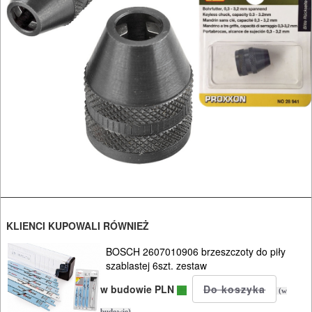
DREWNA
OBRÓBKA
METALU
WARSZTATOWE
I
RĘCZNE
NARZĘDZIA
I
OSPRZĘT
HYDRAULICZNE
KLIENCI KUPOWALI RÓWNIEŻ
NARZĘDZIA
BOSCH 2607010906 brzeszczoty do piły
szablastej 6szt. zestaw
INSTALACYJNE,
w budowie PLN
PALNIKI
(w
budowie)