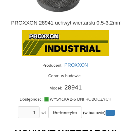
SIECIOWE
ELEKTRONARZĘDZIA
PROXXON 28941 uchwyt wiertarski 0,5-3,2mm
AKUMULATOROWE
OSPRZĘT
I
AKCESORIA
PROXXON
DO
Producent:
ELEKTRONARZĘDZI
Cena:
w budowie
28941
MAGAZYNOWANIE
Model:
I
Dostępność:
WYSYŁKA 2-5 DNI ROBOCZYCH
TRANSPORTOWANIE
szt.
(w budowie)
POMIAROWE
NARZĘDZIA