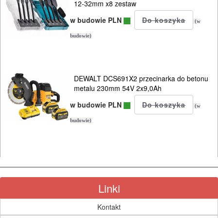
ODZIEŻ
12-32mm x8 zestaw
ROBOCZA
w budowie PLN
(w
I
budowie)
BHP
SPRZĘT
DEWALT DCS691X2 przecinarka do betonu
AGD
metalu 230mm 54V 2x9,0Ah
w budowie PLN
OGRODNICZE
(w
budowie)
NARZĘDZIA
PILARKI-
KOSIARKI-
KOSY
MYJKI
Linki
CIŚNIENIOWE
Kontakt