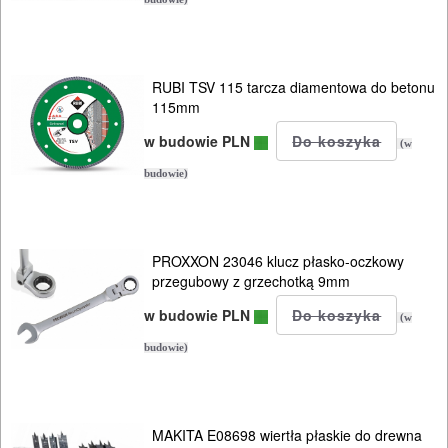
PNEUMATYCZNE
AKCESORIA
KOMPRESORY
RUBI TSV 115 tarcza diamentowa do betonu
115mm
NARZĘDZIA
w budowie PLN
(w
SPAWALNICTWO
budowie)
URZĄDZENIA
ROZRUCHOWE
PROXXON 23046 klucz płasko-oczkowy
PROSTOWNIKI
przegubowy z grzechotką 9mm
I
w budowie PLN
(w
OSPRZĘT
budowie)
AGREGATY
PRĄDOWE
MAKITA E08698 wiertła płaskie do drewna