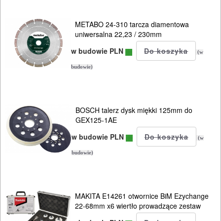
PILARKI-
KOSIARKI-
METABO 24-310 tarcza diamentowa
KOSY
uniwersalna 22,23 / 230mm
MYJKI
w budowie PLN
(w
CIŚNIENIOWE
budowie)
BOSCH talerz dysk miękki 125mm do
GEX125-1AE
w budowie PLN
(w
budowie)
MAKITA E14261 otwornice BiM Ezychange
22-68mm x6 wiertło prowadzące zestaw