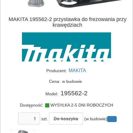
MAKITA 195562-2 przystawka do frezowania przy
krawędziach
ELEKTRONARZĘDZIA
SIECIOWE
ELEKTRONARZĘDZIA
MAKITA
Producent:
AKUMULATOROWE
Cena:
w budowie
OSPRZĘT
195562-2
Model:
I
Dostępność:
WYSYŁKA 2-5 DNI ROBOCZYCH
AKCESORIA
DO
szt.
(w budowie)
ELEKTRONARZĘDZI