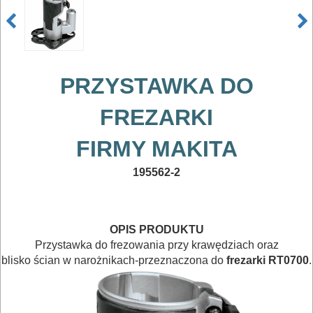
MAGAZYNOWANIE
I
TRANSPORTOWANIE
PRZYSTAWKA DO
POMIAROWE
FREZARKI
NARZĘDZIA
BUDOWLANE
FIRMY MAKITA
I
195562-2
ELEKTRY..
GLAZURNICZE
OPIS PRODUKTU
AKCESORIA
Przystawka do frezowania przy krawędziach oraz
MASZYNKI
blisko ścian w narożnikach-przeznaczona do
frezarki RT0700
.
URZĄDZENIA