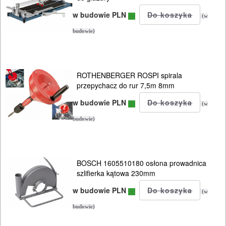
I
w budowie PLN
(w
OSPRZĘT
budowie)
AGREGATY
PRĄDOWE
ROTHENBERGER ROSPI spirala
przepychacz do rur 7,5m 8mm
ODZIEŻ
w budowie PLN
ROBOCZA
(w
I
budowie)
BHP
SPRZĘT
BOSCH 1605510180 osłona prowadnica
szlifierka kątowa 230mm
AGD
w budowie PLN
(w
OGRODNICZE
budowie)
NARZĘDZIA