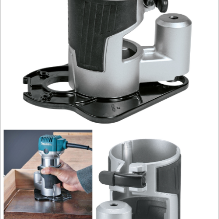
BUDOWLANE
MASZYNY
NARZĘDZIA
BRUKARSKIE
OBRÓBKA
DREWNA
OBRÓBKA
METALU
WARSZTATOWE
I
RĘCZNE
NARZĘDZIA
I