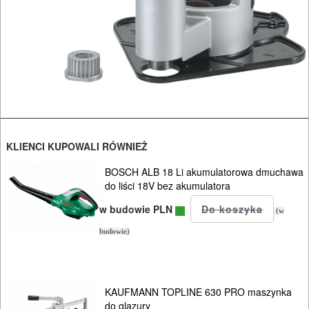
OSPRZĘT
HYDRAULICZNE
NARZĘDZIA
INSTALACYJNE,
PALNIKI
PNEUMATYCZNE
KLIENCI KUPOWALI RÓWNIEŻ
AKCESORIA
KOMPRESORY
BOSCH ALB 18 Li akumulatorowa dmuchawa
do liści 18V bez akumulatora
NARZĘDZIA
w budowie PLN
(w
SPAWALNICTWO
budowie)
URZĄDZENIA
ROZRUCHOWE
KAUFMANN TOPLINE 630 PRO maszynka
PROSTOWNIKI
do glazury