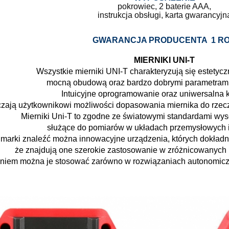
pokrowiec, 2 baterie AAA,
instrukcja obsługi, karta gwarancyjn
GWARANCJA PRODUCENTA 1 R
MIERNIKI UNI-T
Wszystkie mierniki UNI-T charakteryzują się estety
mocną obudową oraz bardzo dobrymi parametrami
Intuicyjne oprogramowanie oraz uniwersalna 
czają użytkownikowi możliwości dopasowania miernika do rze
Mierniki Uni-T to zgodne ze światowymi standardami wyso
służące do pomiarów w układach przemysłowych i 
 marki znaleźć można innowacyjne urządzenia, których dokładn
że znajdują one szerokie zastosowanie w zróżnicowanych
iem można je stosować zarówno w rozwiązaniach autonomiczny