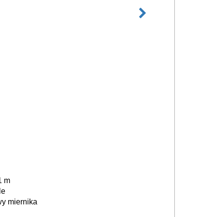
1 m
le
wy miernika