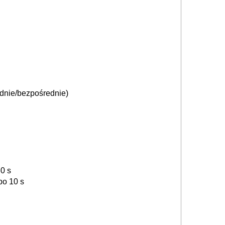
ednie/bezpośrednie)
n
0 s
po 10 s