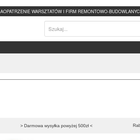
ZAOPATRZENIE WARSZTATÓW I FIRM REMONTOWO-BUDOWLANYC
Rab
> Darmowa wysyłka powyżej 500zł <