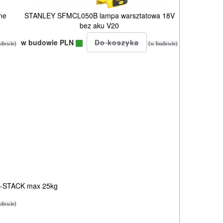
ne
STANLEY SFMCL050B lampa warsztatowa 18V
bez aku V20
w budowie PLN
dowie)
(w budowie)
O-STACK max 25kg
dowie)