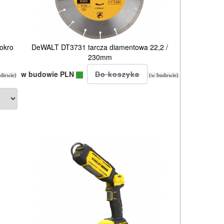
okro
DeWALT DT3731 tarcza diamentowa 22,2 /
230mm
w budowie PLN
dowie)
(w budowie)