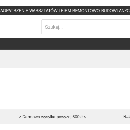
ZAOPATRZENIE WARSZTATÓW I FIRM REMONTOWO-BUDOWLANYC
Rab
> Darmowa wysyłka powyżej 500zł <