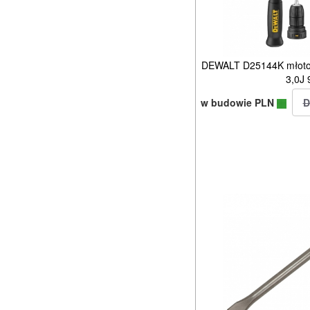
DEWALT D25144K młotow
3,0J
w budowie PLN