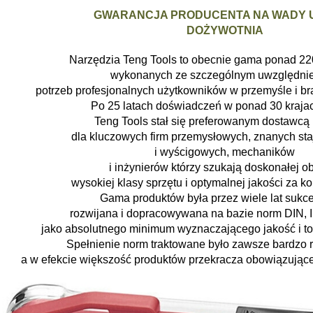
GWARANCJA PRODUCENTA NA WADY 
DOŻYWOTNIA
Narzędzia Teng Tools to obecnie gama ponad 22
wykonanych ze szczególnym uwzględni
potrzeb profesjonalnych użytkowników w przemyśle i br
Po 25 latach doświadczeń w ponad 30 krajac
Teng Tools stał się preferowanym dostawcą
dla kluczowych firm przemysłowych, znanych sta
i wyścigowych, mechaników
i inżynierów którzy szukają doskonałej ob
wysokiej klasy sprzętu i optymalnej jakości za k
Gama produktów była przez wiele lat sukc
rozwijana i dopracowywana na bazie norm DIN, IS
jako absolutnego minimum wyznaczającego jakość i to
Spełnienie norm traktowane było zawsze bardzo r
a w efekcie większość produktów przekracza obowiązujące