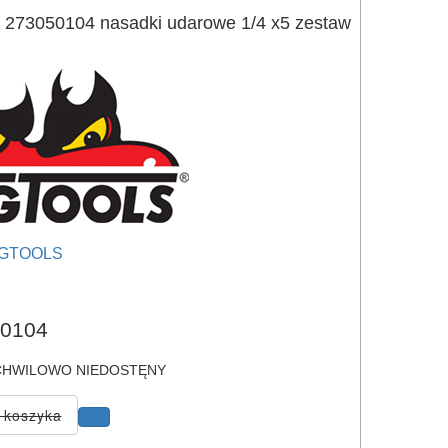
73050104 nasadki udarowe 1/4 x5 zestaw
GTOOLS
e
0104
HWILOWO NIEDOSTĘNY