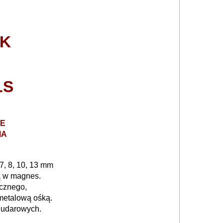
EK
LS
E
IA
7, 8, 10, 13 mm
ą w magnes.
ucznego,
metalową ośką.
 udarowych.