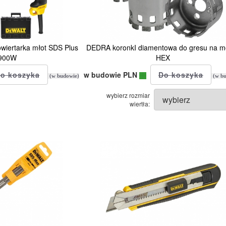
iertarka młot SDS Plus
DEDRA koronkI diamentowa do gresu na m
 900W
HEX
w budowie PLN
(w budowie)
(w bu
wybierz rozmiar
wiertła: