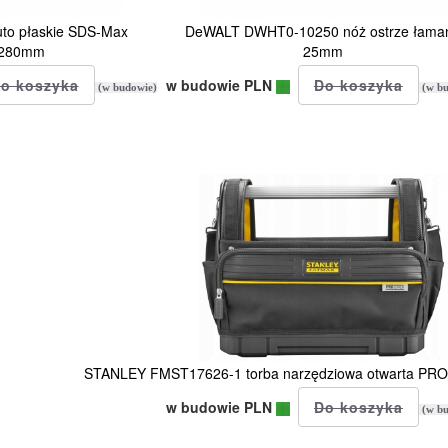
to płaskie SDS-Max
DeWALT DWHT0-10250 nóż ostrze łama
280mm
25mm
w budowie PLN
(w budowie)
(w bu
STANLEY FMST17626-1 torba narzędziowa otwarta PR
w budowie PLN
(w bu