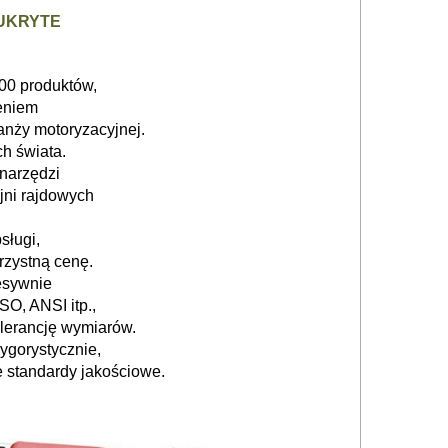
UKRYTE
00 produktów,
eniem
anży motoryzacyjnej.
h świata.
 narzędzi
jni rajdowych
sługi,
orzystną cenę.
esywnie
O, ANSI itp.,
lerancję wymiarów.
ygorystycznie,
 standardy jakościowe.