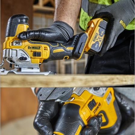
OSPRZĘT
AGREGATY
PRĄDOWE
ODZIEŻ
ROBOCZA
I
BHP
SPRZĘT
AGD
OGRODNICZE
NARZĘDZIA
PILARKI-