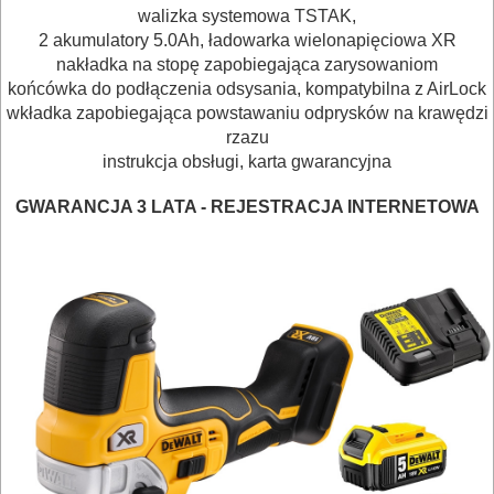
walizka systemowa TSTAK,
NARZĘDZIA
2 akumulatory 5.0Ah, ładowarka wielonapięciowa XR
BRUKARSKIE
nakładka na stopę zapobiegająca zarysowaniom
końcówka do podłączenia odsysania, kompatybilna z AirLock
OBRÓBKA
wkładka zapobiegająca powstawaniu odprysków na krawędzi
rzazu
DREWNA
instrukcja obsługi, karta gwarancyjna
OBRÓBKA
GWARANCJA 3 LATA - REJESTRACJA INTERNETOWA
METALU
WARSZTATOWE
I
RĘCZNE
NARZĘDZIA
I
OSPRZĘT