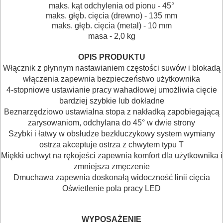
maks. kąt odchylenia od pionu - 45°
I
maks. głęb. cięcia (drewno) - 135 mm
TRANSPORTOWANIE
maks. głęb. cięcia (metal) - 10 mm
masa - 2,0 kg
POMIAROWE
OPIS PRODUKTU
NARZĘDZIA
Włącznik z płynnym nastawianiem częstości suwów i blokadą
BUDOWLANE
włączenia zapewnia bezpieczeństwo użytkownika
4-stopniowe ustawianie pracy wahadłowej umożliwia cięcie
I
bardziej szybkie lub dokładne
ELEKTRY..
Beznarzędziowo ustawialna stopa z nakładką zapobiegającą
zarysowaniom, odchylana do 45° w dwie strony
GLAZURNICZE
Szybki i łatwy w obsłudze bezkluczykowy system wymiany
ostrza akceptuje ostrza z chwytem typu T
AKCESORIA
Miękki uchwyt na rękojeści zapewnia komfort dla użytkownika i
MASZYNKI
zmniejsza zmęczenie
Dmuchawa zapewnia doskonałą widoczność linii cięcia
URZĄDZENIA
Oświetlenie pola pracy
LED
BUDOWLANE
MASZYNY
WYPOSAŻENIE