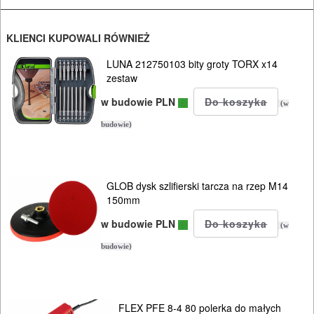
KLIENCI KUPOWALI RÓWNIEŻ
LUNA 212750103 bity groty TORX x14
zestaw
w budowie PLN
(w
budowie)
GLOB dysk szlifierski tarcza na rzep M14
150mm
w budowie PLN
(w
budowie)
FLEX PFE 8-4 80 polerka do małych