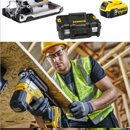
HYDRAULICZNE
NARZĘDZIA
INSTALACYJNE,
PALNIKI
PNEUMATYCZNE
AKCESORIA
KOMPRESORY
NARZĘDZIA
SPAWALNICTWO
URZĄDZENIA
ROZRUCHOWE
PROSTOWNIKI
I