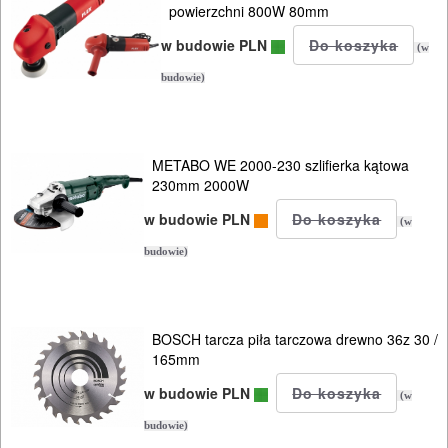
powierzchni 800W 80mm
w budowie PLN
(w
budowie)
METABO WE 2000-230 szlifierka kątowa
230mm 2000W
w budowie PLN
(w
budowie)
BOSCH tarcza piła tarczowa drewno 36z 30 /
165mm
w budowie PLN
(w
budowie)