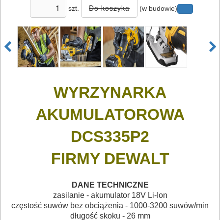
szt.
(w budowie)
ELEKTRONARZĘDZIA
SIECIOWE
WYRZYNARKA
ELEKTRONARZĘDZIA
AKUMULATOROWE
AKUMULATOROWA
OSPRZĘT
DCS335P2
I
FIRMY DEWALT
AKCESORIA
DO
DANE TECHNICZNE
ELEKTRONARZĘDZI
zasilanie - akumulator 18V Li-Ion
częstość suwów bez obciążenia - 1000-3200 suwów/min
MAGAZYNOWANIE
długość skoku - 26 mm