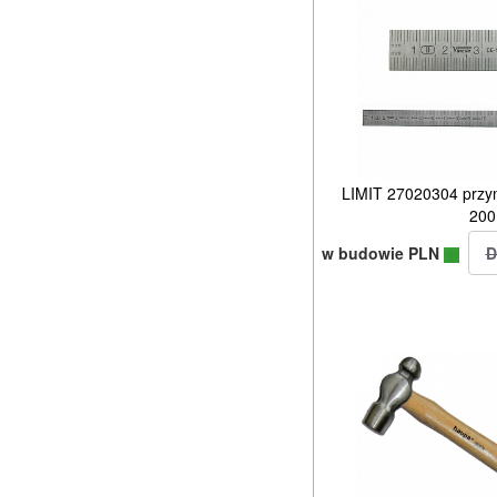
LIMIT 27020304 przym
20
w budowie PLN