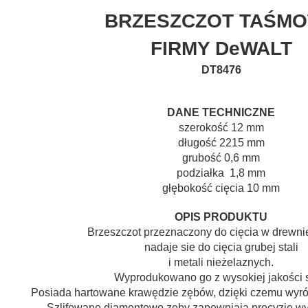
BRZESZCZOT TAŚM
FIRMY DeWALT
DT8476
DANE TECHNICZNE
szerokość 12 mm
długość 2215 mm
grubość 0,6 mm
podziałka 1,8 mm
głębokość cięcia 10 mm
OPIS PRODUKTU
Brzeszczot przeznaczony do cięcia w drewnie
nadaje sie do cięcia grubej stali
i metali nieżelaznych.
Wyprodukowano go z wysokiej jakości st
Posiada hartowane krawędzie zębów, dzięki czemu wyróż
Szlifowane diamentowo zęby zapewniają precyzję w