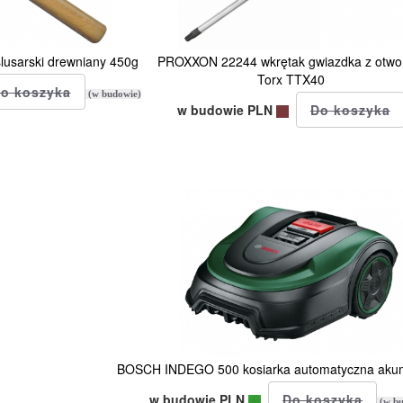
usarski drewniany 450g
PROXXON 22244 wkrętak gwiazdka z otw
Torx TTX40
(w budowie)
w budowie PLN
BOSCH INDEGO 500 kosiarka automatyczna aku
w budowie PLN
(w bu