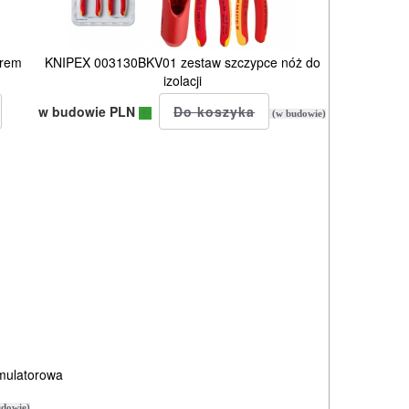
orem
KNIPEX 003130BKV01 zestaw szczypce nóż do
izolacji
w budowie PLN
(w budowie)
mulatorowa
dowie)