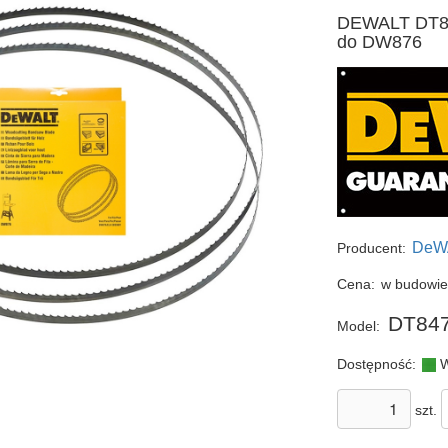
DEWALT DT84
do DW876
DeW
Producent:
Cena:
w budowi
DT84
Model:
Dostępność:
W
szt.