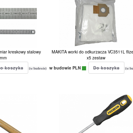
iar kreskowy stalowy
MAKITA worki do odkurzacza VC3511L flize
0mm
x5 zestaw
w budowie PLN
(w budowie)
(w bu