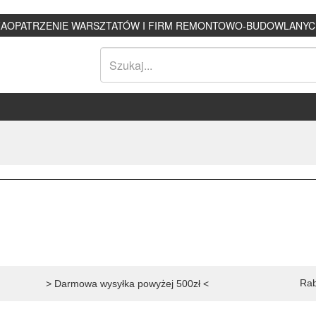
ZAOPATRZENIE WARSZTATÓW I FIRM REMONTOWO-BUDOWLANYC
Rab
> Darmowa wysyłka powyżej 500zł <