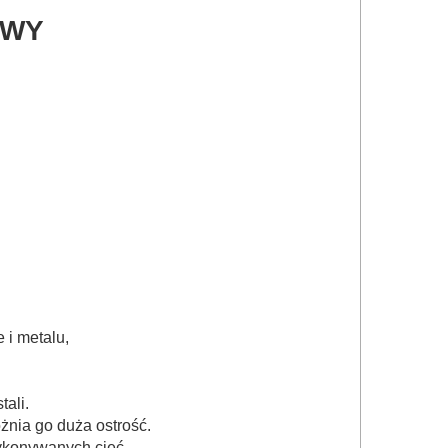
OWY
 i metalu,
ali.
nia go duża ostrość.
ykonywanych cięć.