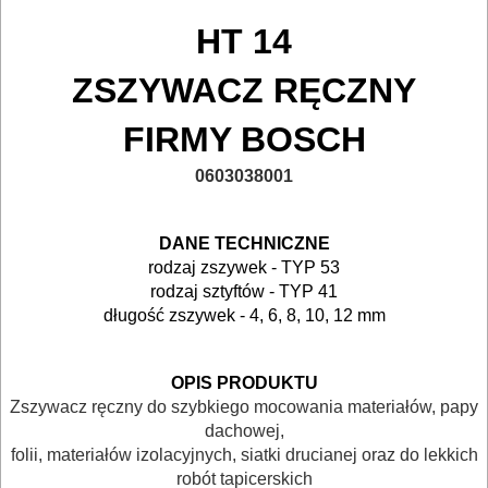
NARZĘDZIA
HT 14
BUDOWLANE
I
ZSZYWACZ RĘCZNY
ELEKTRY..
FIRMY BOSCH
GLAZURNICZE
0603038001
AKCESORIA
MASZYNKI
DANE TECHNICZNE
URZĄDZENIA
rodzaj zszywek - TYP 53
rodzaj sztyftów - TYP 41
BUDOWLANE
długość zszywek - 4, 6, 8, 10, 12 mm
MASZYNY
NARZĘDZIA
OPIS PRODUKTU
BRUKARSKIE
Zszywacz ręczny do szybkiego mocowania materiałów, papy
dachowej,
folii, materiałów izolacyjnych, siatki drucianej oraz do lekkich
OBRÓBKA
robót tapicerskich