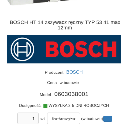
SIECIOWE
ELEKTRONARZĘDZIA
BOSCH HT 14 zszywacz ręczny TYP 53 41 max
AKUMULATOROWE
12mm
OSPRZĘT
I
AKCESORIA
DO
BOSCH
Producent:
ELEKTRONARZĘDZI
Cena:
w budowie
MAGAZYNOWANIE
0603038001
Model:
I
Dostępność:
WYSYŁKA 2-5 DNI ROBOCZYCH
TRANSPORTOWANIE
szt.
(w budowie)
POMIAROWE