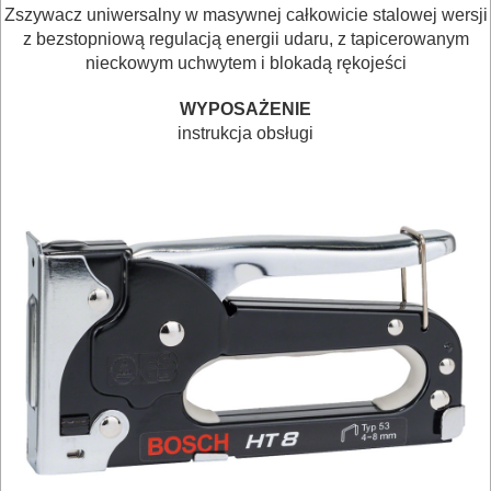
DREWNA
Zszywacz uniwersalny w masywnej całkowicie stalowej wersji
z bezstopniową regulacją energii udaru, z tapicerowanym
OBRÓBKA
nieckowym uchwytem i blokadą rękojeści
METALU
WYPOSAŻENIE
instrukcja obsługi
WARSZTATOWE
I
RĘCZNE
NARZĘDZIA
I
OSPRZĘT
HYDRAULICZNE
NARZĘDZIA
INSTALACYJNE,
PALNIKI