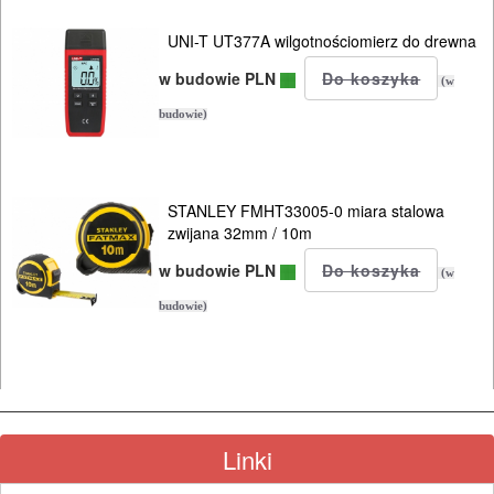
ODZIEŻ
UNI-T UT377A wilgotnościomierz do drewna
ROBOCZA
w budowie PLN
I
(w
BHP
budowie)
SPRZĘT
AGD
STANLEY FMHT33005-0 miara stalowa
zwijana 32mm / 10m
OGRODNICZE
w budowie PLN
(w
NARZĘDZIA
budowie)
PILARKI-
KOSIARKI-
KOSY
MYJKI
Linki
CIŚNIENIOWE