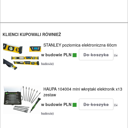
PNEUMATYCZNE
AKCESORIA
KOMPRESORY
NARZĘDZIA
KLIENCI KUPOWALI RÓWNIEŻ
STANLEY poziomica elektroniczna 60cm
SPAWALNICTWO
w budowie PLN
(w
URZĄDZENIA
budowie)
ROZRUCHOWE
PROSTOWNIKI
I
HAUPA 104004 mini wkrętaki elektronik x13
zestaw
OSPRZĘT
w budowie PLN
(w
AGREGATY
budowie)
PRĄDOWE